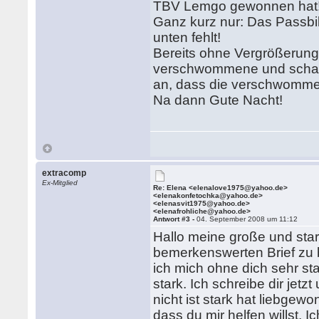
TBV Lemgo gewonnen hat
Ganz kurz nur: Das Passbil
unten fehlt!
Bereits ohne Vergrößerung
verschwommene und scharf
an, dass die verschwommen
Na dann Gute Nacht!
extracomp
Ex-Mitglied
Re: Elena <elenalove1975@yahoo.de>
<elenakonfetochka@yahoo.de>
<elenasvit1975@yahoo.de>
<elenafrohliche@yahoo.de>
Antwort #3 -
04. September 2008 um 11:12
Hallo meine große und stark
bemerkenswerten Brief zu 
ich mich ohne dich sehr star
stark. Ich schreibe dir jetz
nicht ist stark hat liebgew
dass du mir helfen willst. 