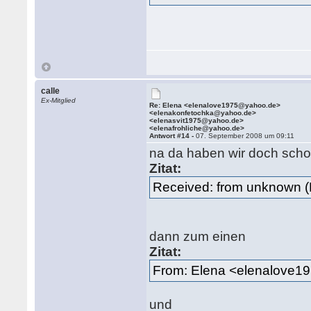
calle
Ex-Mitglied
Re: Elena <elenalove1975@yahoo.de>
<elenakonfetochka@yahoo.de>
<elenasvit1975@yahoo.de>
<elenafrohliche@yahoo.de>
Antwort #14 -
07. September 2008 um 09:11
na da haben wir doch schon
Zitat:
Received: from unknow
dann zum einen
Zitat:
From: Elena <elenalove
und