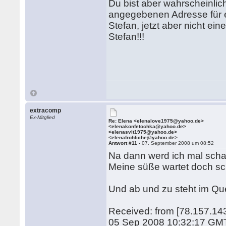
Du bist aber wahrscheinlic
angegebenen Adresse für e
Stefan, jetzt aber nicht ei
Stefan!!!
extracomp
Ex-Mitglied
Re: Elena <elenalove1975@yahoo.de>
<elenakonfetochka@yahoo.de>
<elenasvit1975@yahoo.de>
<elenafrohliche@yahoo.de>
Antwort #11 -
07. September 2008 um 08:52
Na dann werd ich mal scha
Meine süße wartet doch s
Und ab und zu steht im Quel
Received: from [78.157.143
05 Sep 2008 10:32:17 GM