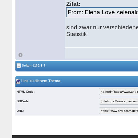
Zitat:
From: Elena Love <elen
sind zwar nur verschiedene
Statistik
Seiten:
[1]
2
3
4
Link zu diesem Thema
HTML Code:
BBCode:
URL: