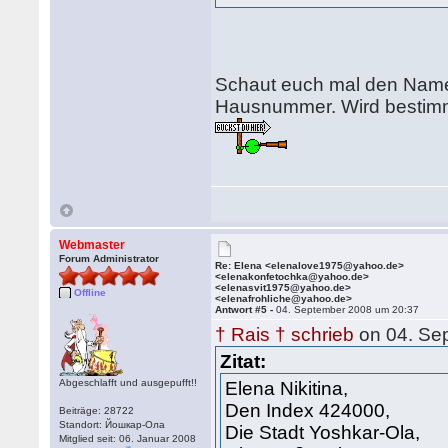
Schaut euch mal den Namen
Hausnummer. Wird bestimmt
Webmaster
Forum Administrator
Re: Elena <elenalove1975@yahoo.de>
<elenakonfetochka@yahoo.de>
<elenasvit1975@yahoo.de>
Offline
<elenafrohliche@yahoo.de>
Antwort #5 -
04. September 2008 um 20:37
† Rais † schrieb
on 04. Se
Zitat:
Abgeschlafft und ausgepufft!!
Elena Nikitina,
Den Index 424000,
Beiträge: 28722
Standort: Йошкар-Ола
Die Stadt Yoshkar-Ola,
Mitglied seit: 06. Januar 2008