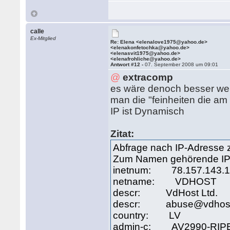
calle
Ex-Mitglied
Re: Elena <elenalove1975@yahoo.de>
<elenakonfetochka@yahoo.de>
<elenasvit1975@yahoo.de>
<elenafrohliche@yahoo.de>
Antwort #12 -
07. September 2008 um 09:01
@
extracomp
es wäre denoch besser wen
man die "feinheiten die am
IP ist Dynamisch
Zitat:
Abfrage nach IP-Adresse
Zum Namen gehörende IP-
inetnum: 78.157.143.12
netname: VDHOST
descr: VdHost Ltd.
descr: abuse@vdhost
country: LV
admin-c: AV2990-RIP