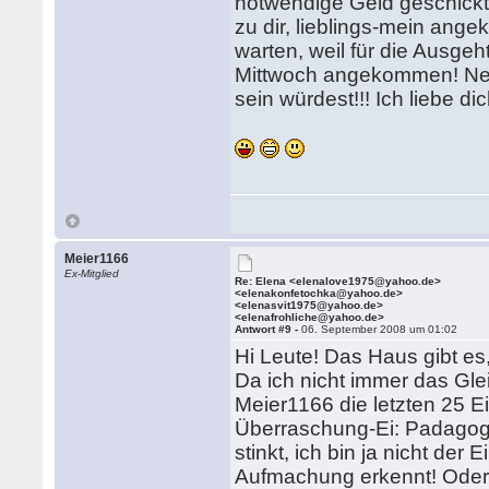
notwendige Geld geschickt, 
zu dir, lieblings-mein ang
warten, weil für die Ausgeh
Mittwoch angekommen! Nett
sein würdest!!! Ich liebe di
Meier1166
Ex-Mitglied
Re: Elena <elenalove1975@yahoo.de>
<elenakonfetochka@yahoo.de>
<elenasvit1975@yahoo.de>
<elenafrohliche@yahoo.de>
Antwort #9 -
06. September 2008 um 01:02
Hi Leute! Das Haus gibt es
Da ich nicht immer das Gle
Meier1166 die letzten 25 E
Überraschung-Ei: Padagogi
stinkt, ich bin ja nicht de
Aufmachung erkennt! Ode