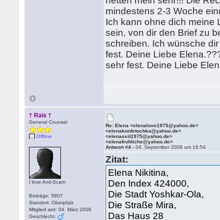
netten mein sehr!!! Die Re
mindestens 2-3 Woche einne
Ich kann ohne dich meine L
sein, von dir den Brief zu
schreiben. Ich wünsche dir
fest. Deine Liebe Elena.??
sehr fest. Deine Liebe Elen
† Rais †
General Counsel
Re: Elena <elenalove1975@yahoo.de>
<elenakonfetochka@yahoo.de>
Offline
<elenasvit1975@yahoo.de>
<elenafrohliche@yahoo.de>
Antwort #4 -
04. September 2008 um 16:54
Zitat:
Elena Nikitina,
Den Index 424000,
I love Anti-Scam
Die Stadt Yoshkar-Ola,
Beiträge: 5807
Standort: Oberpfalz
Die Straße Mira,
Mitglied seit: 04. März 2008
Das Haus 28
Geschlecht: