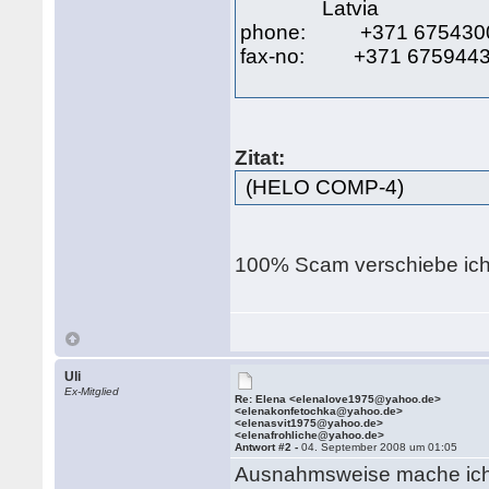
Latvia
phone: +371 675430
fax-no: +371 675944
Zitat:
(HELO COMP-4)
100% Scam verschiebe ich 
Uli
Ex-Mitglied
Re: Elena <elenalove1975@yahoo.de>
<elenakonfetochka@yahoo.de>
<elenasvit1975@yahoo.de>
<elenafrohliche@yahoo.de>
Antwort #2 -
04. September 2008 um 01:05
Ausnahmsweise mache ich n