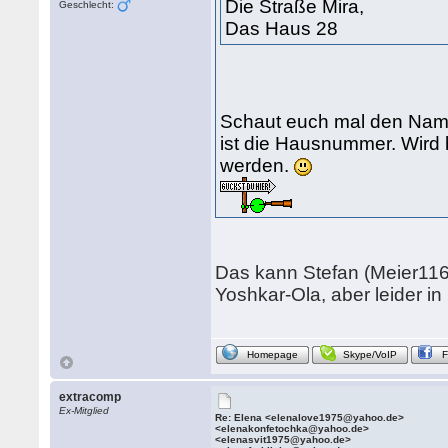
Die Straße Mira,
Geschlecht:
Das Haus 28
Schaut euch mal den Name
ist die Hausnummer. Wird 
werden.
Das kann Stefan (Meier116
Yoshkar-Ola, aber leider in k
Homepage
Skype/VoIP
extracomp
Ex-Mitglied
Re: Elena <elenalove1975@yahoo.de>
<elenakonfetochka@yahoo.de>
<elenasvit1975@yahoo.de>