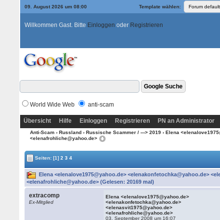
09. August 2026 um 08:00
Template wählen:
Willkommen Gast. Bitte
Einloggen
oder
Registrieren
World Wide Web
anti-scam
Übersicht
Hilfe
Einloggen
Registrieren
PN an Administrator
Anti-Scam
›
Russland
›
Russische Scammer / ---> 2019
› Elena <elenalove197
<elenafrohliche@yahoo.de>
Seiten:
[1]
2
3
4
Elena <elenalove1975@yahoo.de> <elenakonfetochka@yahoo.de> <el
<elenafrohliche@yahoo.de> (Gelesen: 20169 mal)
extracomp
Elena <elenalove1975@yahoo.de>
Ex-Mitglied
<elenakonfetochka@yahoo.de>
<elenasvit1975@yahoo.de>
<elenafrohliche@yahoo.de>
03. September 2008 um 16:07