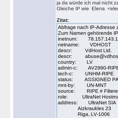
ja da würde ich mal nicht 
Gleiche IP wie Elena <e
Zitat:
Abfrage nach IP-Adresse
Zum Namen gehörende IP-
inetnum: 78.157.143.12
netname: VDHOST
descr: VdHost Ltd.
descr: abuse@vdhost
country: LV
admin-c: AV2990-RIP
tech-c: UNHM-RIPE
status: ASSIGNED P
mnt-by: UN-MNT
source: RIPE # Filter
role: UltraNet Hostma
address: UltraNet SIA
Aizkraukles 23
Riga, LV-1006