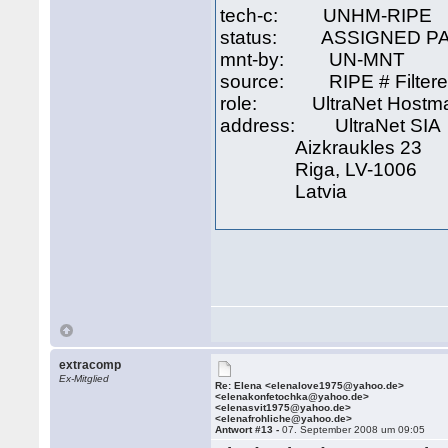
tech-c: UNHM-RIPE
status: ASSIGNED P
mnt-by: UN-MNT
source: RIPE # Filter
role: UltraNet Hostma
address: UltraNet SIA
Aizkraukles 23
Riga, LV-1006
Latvia
extracomp
Ex-Mitglied
Re: Elena <elenalove1975@yahoo.de>
<elenakonfetochka@yahoo.de>
<elenasvit1975@yahoo.de>
<elenafrohliche@yahoo.de>
Antwort #13 -
07. September 2008 um 09:05