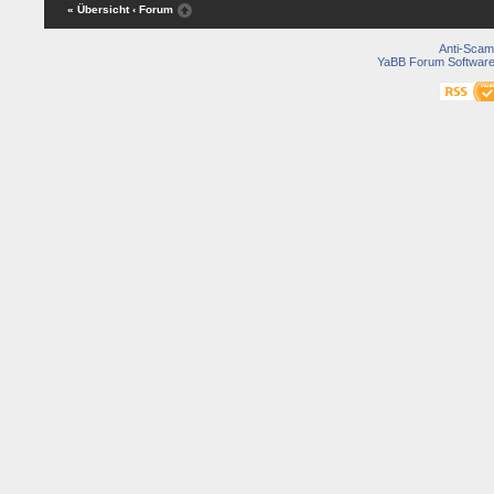
« Übersicht
‹ Forum
Anti-Scam
YaBB Forum Softwar