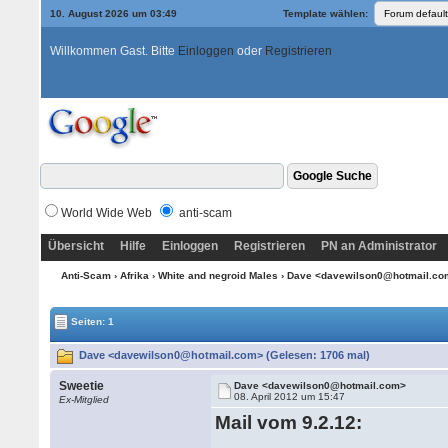
10. August 2026 um 03:49
Template wählen:
Willkommen Gast. Bitte
Einloggen
oder
Registrieren
World Wide Web
anti-scam
Übersicht
Hilfe
Einloggen
Registrieren
PN an Administrator
Anti-Scam
›
Afrika
›
White and negroid Males
› Dave <davewilson0@hotmail.c
Seiten: 1
Dave <davewilson0@hotmail.com> (Gelesen: 1706 mal)
Sweetie
Dave <davewilson0@hotmail.com>
08. April 2012 um 15:47
Ex-Mitglied
Mail vom 9.2.12: