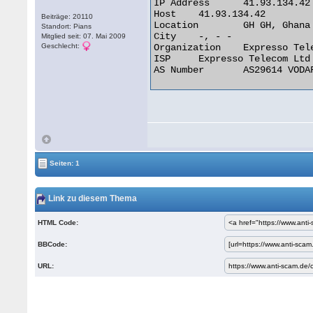
IP Address 	41.93.134.42

Host 	41.93.134.42

Beiträge: 20110
Location 	GH GH, Ghana

Standort: Pians
City 	-, - -

Mitglied seit: 07. Mai 2009
Geschlecht:
Organization 	Expresso Telecom Ltd

ISP 	Expresso Telecom Ltd

AS Number 	AS29614 VODAFONE GHANA AS INTERNATIONAL TRANSIT 

Seiten: 1
Link zu diesem Thema
HTML Code:
BBCode:
URL: