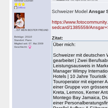
General Counsel
Offline
Schweizer Model
Ansgar 
https://www.fotocommunity
sedcard/1385559/Ansgar
...IST MEIN BESTER FREUND
Beiträge: 20110
Zitat:
Standort: Pians
Über mich:
Mitglied seit: 07. Mai 2009
Geschlecht:
Schweizer mit deutschen 
gearbeitet | Zwei Berufsab
Leistungsausweis in Marke
Manager Wimpy Internatio
Hotels | 10 Jahre Touristik
Touroperator mit eigener Ai
einer Gruppe von grössere
Kreta, Lemnos, Kemer Ant
Montego Bay Jamaica, Dsc
einer Personalberatungsf