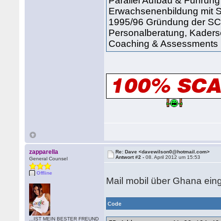
Parallel Aufbau & Führung
Erwachsenenbildung mit S
1995/96 Gründung der S
Personalberatung, Kaders
Coaching & Assessments |
zapparella
Re: Dave <davewilson0@hotmail.com>
Antwort #2 -
08. April 2012 um 15:53
General Counsel
Offline
Mail mobil über Ghana einge
Code
...IST MEIN BESTER FREUND