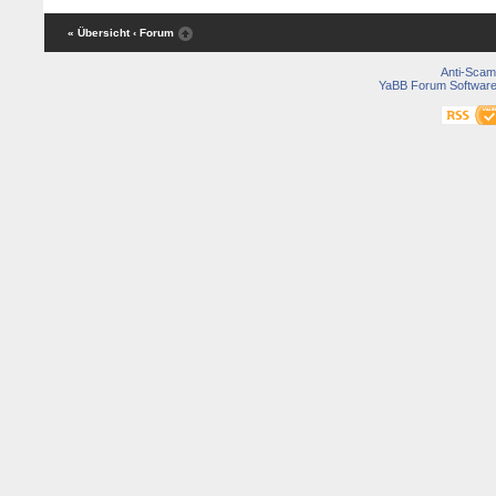
« Übersicht
‹ Forum
Anti-Scam
YaBB Forum Softwar