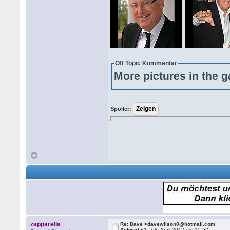
Off Topic Kommentar
More pictures in the g
Spoiler:
zapparella
Re: Dave <davewilson0@hotmail.com
Antwort #1 -
08. April 2012 um 15:52