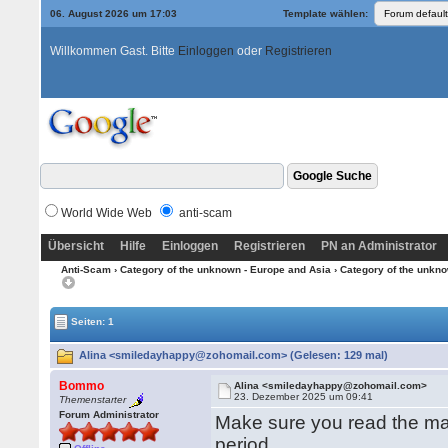
06. August 2026 um 17:03
Template wählen:
Willkommen Gast. Bitte
Einloggen
oder
Registrieren
World Wide Web
anti-scam
Übersicht
Hilfe
Einloggen
Registrieren
PN an Administrator
Anti-Scam
›
Category of the unknown - Europe and Asia
›
Category of the unkno
Seiten: 1
Alina <smiledayhappy@zohomail.com> (Gelesen: 129 mal)
Bommo
Alina <smiledayhappy@zohomail.com>
23. Dezember 2025 um 09:41
Themenstarter
Forum Administrator
Make sure you read the mai
period.