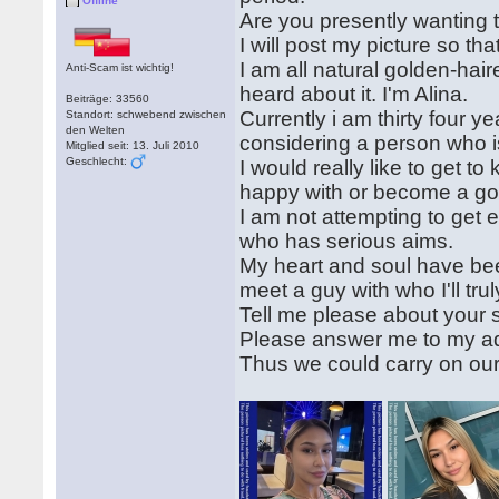
Offline
Are you presently wanting to
I will post my picture so th
I am all natural golden-hair
Anti-Scam ist wichtig!
heard about it. I'm Alina.
Beiträge: 33560
Currently i am thirty four y
Standort: schwebend zwischen
den Welten
considering a person who 
Mitglied seit: 13. Juli 2010
Geschlecht:
I would really like to get 
happy with or become a goo
I am not attempting to get 
who has serious aims.
My heart and soul have been
meet a guy with who I'll tru
Tell me please about your 
Please answer me to my 
Thus we could carry on our