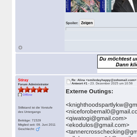
Spoiler:
Stiray
Re: Alina <smiledayhappy@zohomail.com>
Antwort #1 -
23. Dezember 2025 um 10:56
Forum Administrator
Externe Outings:
Offline
<knighthoodspartlykw@gm
Stillstand ist die Vorstufe
<niceforobernal0@gmail.
des Untergangs
<qiwatogi@gmail.com>
Beiträge: 71529
<ekodulos@gmail.com>
Mitglied seit: 09. Juni 2011
Geschlecht:
<tannercrosschecking@gm