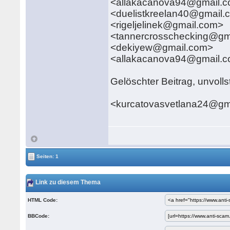
<allakacanova94@gmail.
<duelistkreelan40@gmail.
<rigeljelinek@gmail.com>
<tannercrosschecking@gm
<dekiyew@gmail.com>
<allakacanova94@gmail.
Gelöschter Beitrag, unvoll
<kurcatovasvetlana24@gm
Seiten: 1
Link zu diesem Thema
HTML Code:
BBCode: