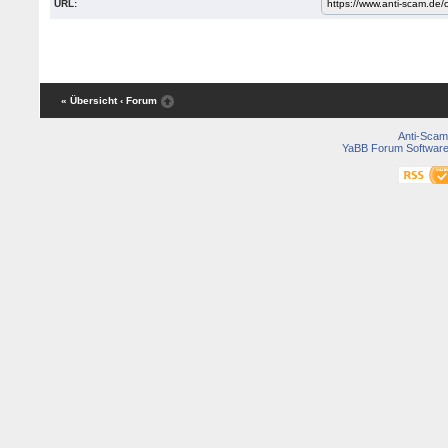
URL:
« Übersicht
‹ Forum
Anti-Scam
YaBB Forum Softwar