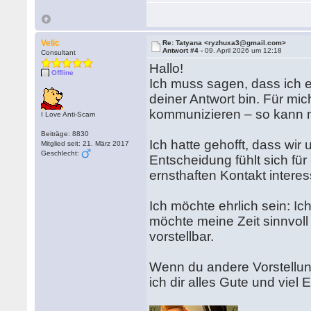
Velic
Re: Tatyana <ryzhuxa3@gmail.com>
Antwort #4 -
09. April 2026 um 12:18
Consultant
Hallo!
Offline
Ich muss sagen, dass ich 
deiner Antwort bin. Für mi
kommunizieren – so kann m
I Love Anti-Scam
Beiträge: 8830
Ich hatte gehofft, dass wi
Mitglied seit: 21. März 2017
Geschlecht:
Entscheidung fühlt sich für
ernsthaften Kontakt interess
Ich möchte ehrlich sein: I
möchte meine Zeit sinnvoll
vorstellbar.
Wenn du andere Vorstellun
ich dir alles Gute und viel E