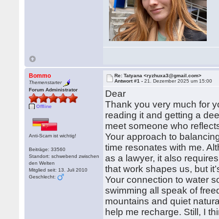
Bommo
Re: Tatyana <ryzhuxa3@gmail.com>
Antwort #1 -
21. Dezember 2025 um 15:00
Themenstarter
Forum Administrator
Dear
Thank you very much for yo
Offline
reading it and getting a de
meet someone who reflects o
Your approach to balancin
Anti-Scam ist wichtig!
time resonates with me. Alt
Beiträge: 33560
as a lawyer, it also require
Standort: schwebend zwischen
den Welten
that work shapes us, but it’
Mitglied seit: 13. Juli 2010
Geschlecht:
Your connection to water so
swimming all speak of free
mountains and quiet natural
help me recharge. Still, I 