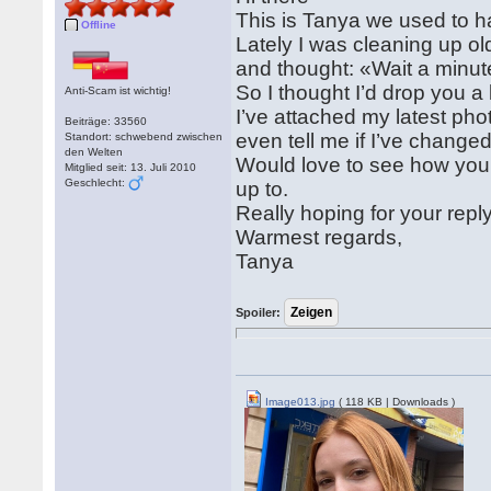
This is Tanya we used to 
Offline
Lately I was cleaning up o
and thought: «Wait a minut
So I thought I’d drop you a 
Anti-Scam ist wichtig!
I’ve attached my latest pho
Beiträge: 33560
even tell me if I’ve changed
Standort: schwebend zwischen
den Welten
Would love to see how you
Mitglied seit: 13. Juli 2010
Geschlecht:
up to.
Really hoping for your reply
Warmest regards,
Tanya
Spoiler:
Image013.jpg
( 118 KB | Downloads )