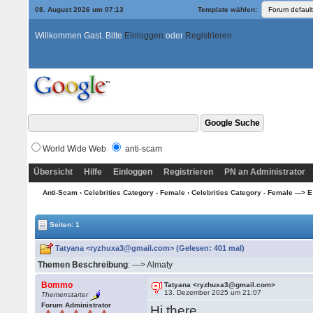
08. August 2026 um 07:13
Template wählen:
Willkommen Gast. Bitte
Einloggen
oder
Registrieren
World Wide Web
anti-scam
Übersicht
Hilfe
Einloggen
Registrieren
PN an Administrator
Anti-Scam
›
Celebrities Category - Female
›
Celebrities Category - Female ---> E 
Seiten: 1
Tatyana <ryzhuxa3@gmail.com> (Gelesen: 401 mal)
Themen Beschreibung
: ---> Almaty
Bommo
Tatyana <ryzhuxa3@gmail.com>
13. Dezember 2025 um 21:07
Themenstarter
Forum Administrator
Hi there