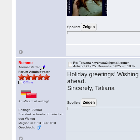
Spoiler:
Bommo
Re: Tatyana <ryzhuxa3@gmail.com>
Antwort #2 -
25. Dezember 2025 um 18:02
Themenstarter
Forum Administrator
Holiday greetings! Wishin
ahead.
Offline
Sincerely, Tatiana
Anti-Scam ist wichtig!
Spoiler:
Beiträge: 33560
Standort: schwebend zwischen
den Welten
Mitglied seit: 13. Juli 2010
Geschlecht: