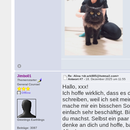
Jimbo01
Re: Alina <dr.ark885@hotmail.com>
Antwort #7 -
18. Dezember 2025 um 11:55
Themenstarter
General Counsel
Hallo, xxx!
Ich hoffe wirklich, dass es d
Offline
schreiben, weil ich seit me
mache mir ein bisschen Sorg
einfach sehr beschäftigt. B
du machst. Selbst ein paar
Greetings Earthlings
denke an dich und hoffe, ba
Beiträge: 3087