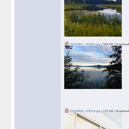
20250807_163451.jpg
( 598 KB | Download
20250909_125214.jpg
( 125 KB | Download