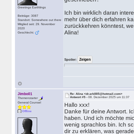
Greetings Earthlings
Ich bin wirklich daran inte
Beiträge: 3087
mehr über dich erfahren k
Standort: Somewhere out there
Mitglied seit: 29. November
zurückkehren könntest, wen
2020
Alina!
Geschlecht:
Spoiler:
Jimbo01
Re: Alina <dr.ark885@hotmail.com>
Antwort #5 -
08. Dezember 2025 um 11:37
Themenstarter
General Counsel
Hallo xxx!
Danke für deine Antwort. Ic
Offline
haben. Und ich möchte mich
wenig sprachlos bin. Ich sc
dir zu erklären, was gerade 