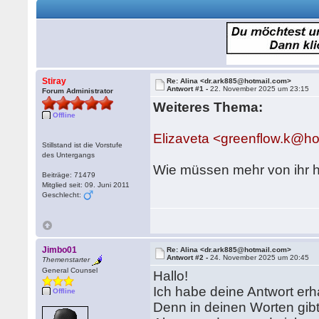
Stiray
Re: Alina <dr.ark885@hotmail.com>
Antwort #1 -
22. November 2025 um 23:15
Forum Administrator
Weiteres Thema:
Offline
Elizaveta <greenflow.k@h
Stillstand ist die Vorstufe
des Untergangs
Wie müssen mehr von ihr 
Beiträge: 71479
Mitglied seit: 09. Juni 2011
Geschlecht:
Jimbo01
Re: Alina <dr.ark885@hotmail.com>
Antwort #2 -
24. November 2025 um 20:45
Themenstarter
General Counsel
Hallo!
Ich habe deine Antwort erha
Offline
Denn in deinen Worten gibt