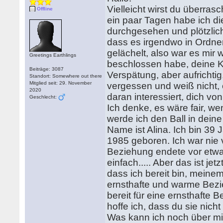
Vielleicht wirst du überras
Offline
ein paar Tagen habe ich d
durchgesehen und plötzlich
dass es irgendwo in Ordnern
gelächelt, also war es mir 
Greetings Earthlings
beschlossen habe, deine Ko
Beiträge: 3087
Verspätung, aber aufrichtig
Standort: Somewhere out there
Mitglied seit: 29. November
vergessen und weiß nicht, o
2020
daran interessiert, dich v
Geschlecht:
Ich denke, es wäre fair, w
werde ich den Ball in dei
Name ist Alina. Ich bin 39
1985 geboren. Ich war nie 
Beziehung endete vor etwa 
einfach..... Aber das ist jet
dass ich bereit bin, meine
ernsthafte und warme Bezi
bereit für eine ernsthafte 
hoffe ich, dass du sie nicht
Was kann ich noch über mi