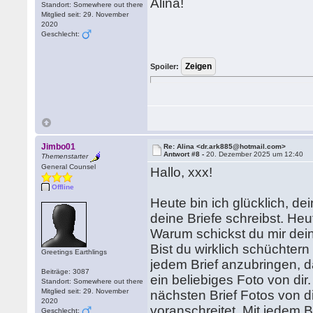
Alina!
Standort: Somewhere out there
Mitglied seit: 29. November
2020
Geschlecht:
Spoiler:
Jimbo01
Re: Alina <dr.ark885@hotmail.com>
Antwort #8 -
20. Dezember 2025 um 12:40
Themenstarter
General Counsel
Hallo, xxx!
Offline
Heute bin ich glücklich, de
deine Briefe schreibst. He
Warum schickst du mir dein
Bist du wirklich schüchter
Greetings Earthlings
jedem Brief anzubringen, da
Beiträge: 3087
ein beliebiges Foto von di
Standort: Somewhere out there
Mitglied seit: 29. November
nächsten Brief Fotos von di
2020
voranschreitet. Mit jedem B
Geschlecht: