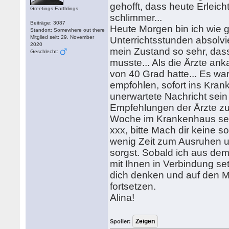
gehofft, dass heute Erleic
Greetings Earthlings
schlimmer...
Beiträge: 3087
Heute Morgen bin ich wie 
Standort: Somewhere out there
Mitglied seit: 29. November
Unterrichtsstunden absolvi
2020
mein Zustand so sehr, dass
Geschlecht:
musste... Als die Ärzte ank
von 40 Grad hatte... Es wa
empfohlen, sofort ins Kran
unerwartete Nachricht sein
Empfehlungen der Ärzte zu 
Woche im Krankenhaus se
xxx, bitte Mach dir keine 
wenig Zeit zum Ausruhen u
sorgst. Sobald ich aus de
mit Ihnen in Verbindung se
dich denken und auf den M
fortsetzen.
Alina!
Spoiler: