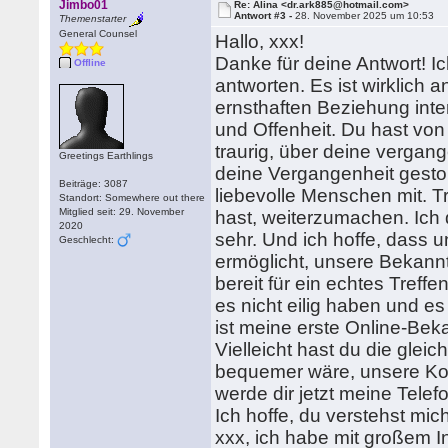
Jimbo01
Re: Alina <dr.ark885@hotmail.com>
Antwort #3 -
28. November 2025 um 10:53
Themenstarter
General Counsel
Hallo, xxx!
Danke für deine Antwort! Ic
Offline
antworten. Es ist wirklich 
ernsthaften Beziehung inter
und Offenheit. Du hast von
traurig, über deine vergang
Greetings Earthlings
deine Vergangenheit gesto
Beiträge: 3087
liebevolle Menschen mit. T
Standort: Somewhere out there
Mitglied seit: 29. November
hast, weiterzumachen. Ich 
2020
sehr. Und ich hoffe, dass
Geschlecht:
ermöglicht, unsere Bekannt
bereit für ein echtes Treff
es nicht eilig haben und e
ist meine erste Online-Beka
Vielleicht hast du die glei
bequemer wäre, unsere Komm
werde dir jetzt meine Tele
Ich hoffe, du verstehst mi
xxx, ich habe mit großem 