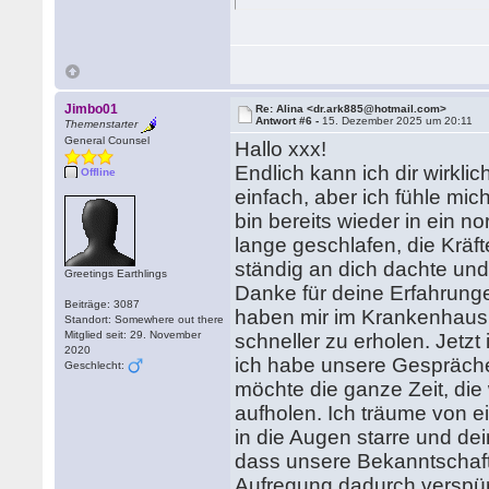
Jimbo01
Re: Alina <dr.ark885@hotmail.com>
Antwort #6 -
15. Dezember 2025 um 20:11
Themenstarter
General Counsel
Hallo xxx!
Endlich kann ich dir wirkl
Offline
einfach, aber ich fühle mich
bin bereits wieder in ein 
lange geschlafen, die Kräft
ständig an dich dachte und
Greetings Earthlings
Danke für deine Erfahrun
Beiträge: 3087
haben mir im Krankenhaus 
Standort: Somewhere out there
Mitglied seit: 29. November
schneller zu erholen. Jetzt 
2020
ich habe unsere Gespräche
Geschlecht:
möchte die ganze Zeit, die
aufholen. Ich träume von e
in die Augen starre und de
dass unsere Bekanntschaft 
Aufregung dadurch verspür