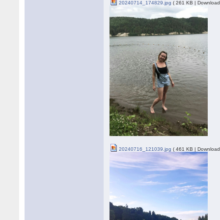
20240714_174829.jpg
( 261 KB | Download
20240716_121039.jpg
( 461 KB | Download