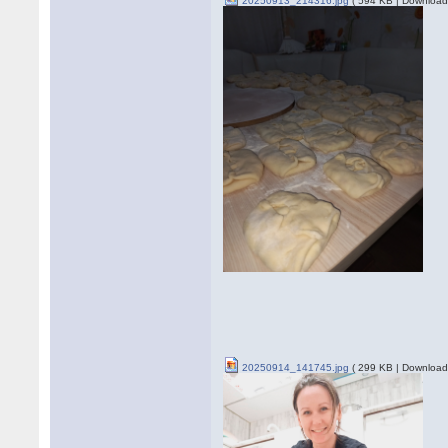
20250913_214316.jpg
( 594 KB | Download
20250914_141745.jpg
( 299 KB | Download