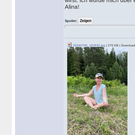
wirst. Ich würde mich über 
Alina!
Spoiler:
20240706_162632.jpg
( 270 KB | Download