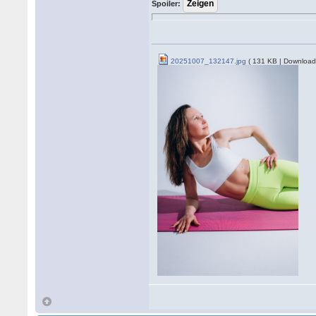
Spoiler:
20251007_132147.jpg
( 131 KB | Download