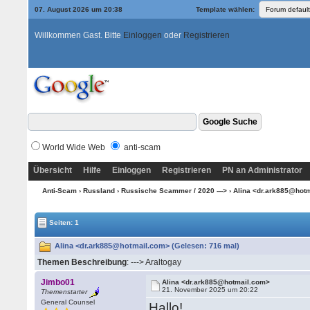
07. August 2026 um 20:38
Template wählen:
Willkommen Gast. Bitte
Einloggen
oder
Registrieren
World Wide Web
anti-scam
Übersicht
Hilfe
Einloggen
Registrieren
PN an Administrator
Anti-Scam
›
Russland
›
Russische Scammer / 2020 --->
› Alina <dr.ark885@hot
Seiten: 1
Alina <dr.ark885@hotmail.com> (Gelesen: 716 mal)
Themen Beschreibung
: ---> Araltogay
Jimbo01
Alina <dr.ark885@hotmail.com>
21. November 2025 um 20:22
Themenstarter
General Counsel
Hallo!