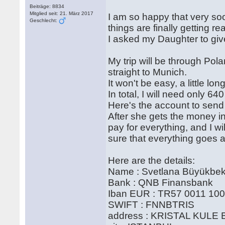
Beiträge: 8834
Mitglied seit: 21. März 2017
I am so happy that very soo
Geschlecht:
things are finally getting rea
I asked my Daughter to gi
My trip will be through Pola
straight to Munich.
It won't be easy, a little lon
In total, I will need only 640
Here's the account to send
After she gets the money in
pay for everything, and I w
sure that everything goes 
Here are the details:
Name : Svetlana Büyükbek
Bank : QNB Finansbank
Iban EUR : TR57 0011 10
SWIFT : FNNBTRIS
address : KRISTAL KULE