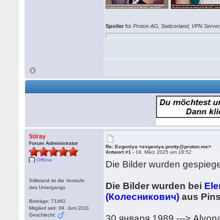
Spoiler
für
Proton AG, Switzerland, VPN Server,
Stiray
Forum Administrator
Re: Evgeniya <evgeniya.pretty@proton.me>
Antwort #1 -
19. März 2025 um 18:52
Offline
Die Bilder wurden gespiege
Stillstand ist die Vorstufe
Die Bilder wurden bei
Ele
des Untergangs
(Колесникович)
aus Pins
Beiträge: 71462
Mitglied seit: 09. Juni 2011
Geschlecht:
30 января 1989 ---> Alyon