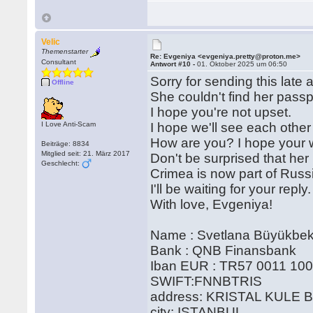
Velic
Themenstarter
Re: Evgeniya <evgeniya.pretty@proton.me>
Consultant
Antwort #10 -
01. Oktober 2025 um 06:50
Sorry for sending this late 
Offline
She couldn't find her passpo
I hope you're not upset.
I Love Anti-Scam
I hope we'll see each other
How are you? I hope your 
Beiträge: 8834
Mitglied seit: 21. März 2017
Don't be surprised that her
Geschlecht:
Crimea is now part of Rus
I'll be waiting for your reply.
With love, Evgeniya!
Name : Svetlana Büyükbek
Bank : QNB Finansbank
Iban EUR : TR57 0011 10
SWIFT:FNNBTRIS
address: KRISTAL KULE 
city: ISTANBUL