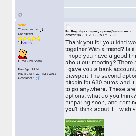
Velic
Themenstarter
Re: Evgeniya <evgeniya.pretty@proton.me>
Consultant
Antwort #5 -
04. Juli 2025 um 12:22
Thank you for your kind wor
Offline
together With a friend? Is it
I hope you have a good tim
I Love Anti-Scam
about our meeting? There 
I gave you a bank account, 
Beiträge: 8834
Mitglied seit: 21. März 2017
passport The second optio
Geschlecht:
bitcoin for 630 euros and it
to go anywhere. These are
options, what do you think?
preparing soon, and comin
you'll think about it. I wish