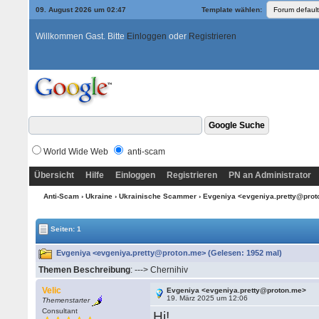
09. August 2026 um 02:47
Template wählen:
Willkommen Gast. Bitte
Einloggen
oder
Registrieren
World Wide Web
anti-scam
Übersicht
Hilfe
Einloggen
Registrieren
PN an Administrator
Anti-Scam
›
Ukraine
›
Ukrainische Scammer
› Evgeniya <evgeniya.pretty@pro
Seiten: 1
Evgeniya <evgeniya.pretty@proton.me> (Gelesen: 1952 mal)
Themen Beschreibung
: ---> Chernihiv
Velic
Evgeniya <evgeniya.pretty@proton.me>
19. März 2025 um 12:06
Themenstarter
Consultant
Hi!