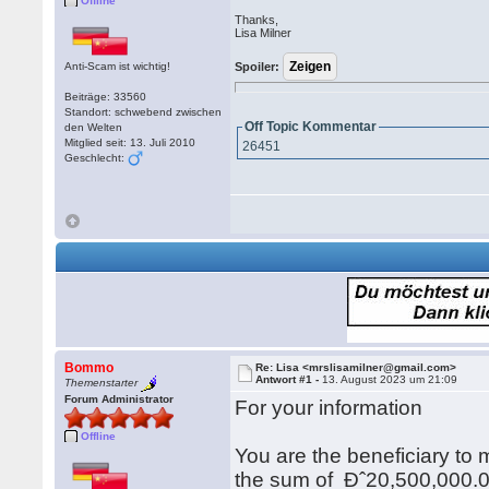
Offline
Thanks,
Lisa Milner
Anti-Scam ist wichtig!
Spoiler:
Beiträge: 33560
Standort: schwebend zwischen
Off Topic Kommentar
den Welten
Mitglied seit: 13. Juli 2010
26451
Geschlecht:
Bommo
Re: Lisa <mrslisamilner@gmail.com>
Antwort #1 -
13. August 2023 um 21:09
Themenstarter
Forum Administrator
For your information
Offline
You are the beneficiary to 
the sum of Ðˆ20,500,000.