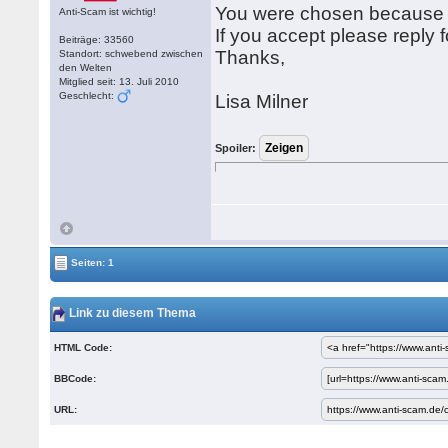
You were chosen because y
Anti-Scam ist wichtig!
If you accept please reply fo
Beiträge: 33560
Thanks,
Standort: schwebend zwischen
den Welten
Mitglied seit: 13. Juli 2010
Geschlecht:
Lisa Milner
Spoiler:
Seiten: 1
Link zu diesem Thema
HTML Code:
BBCode:
URL: