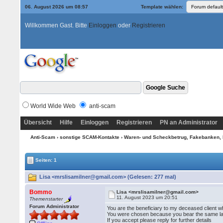
06. August 2026 um 08:57
Template wählen:
Willkommen Gast. Bitte
Einloggen
oder
Registrieren
World Wide Web
anti-scam
Übersicht
Hilfe
Einloggen
Registrieren
PN an Administrator
Anti-Scam
›
sonstige SCAM-Kontakte
›
Waren- und Scheckbetrug, Fakebanken, 
Seiten: 1
Lisa <mrslisamilner@gmail.com> (Gelesen: 277 mal)
Bommo
Lisa <mrslisamilner@gmail.com>
11. August 2023 um 20:51
Themenstarter
Forum Administrator
You are the beneficiary to my deceased client 
You were chosen because you bear the same la
If you accept please reply for further details