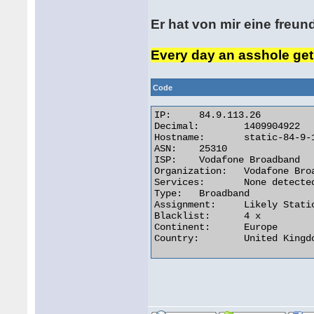
Er hat von mir eine freu
Every day an asshole get
Code
IP:	84.9.113.26

Decimal:	1409904922

Hostname:	static-84-9-113-26.vodafonexdsl.co.uk

ASN:	25310

ISP:	Vodafone Broadband

Organization:	Vodafone Broadband

Services:	None detected

Type:	Broadband

Assignment:	Likely Static IP

Blacklist:	4 x

Continent:	Europe

Country:	United Kingdom 
