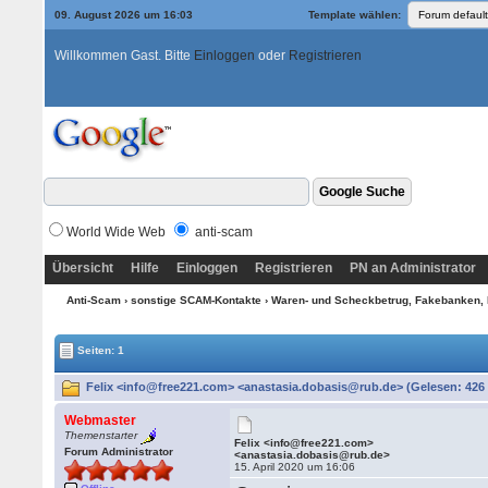
09. August 2026 um 16:03
Template wählen:
Willkommen Gast. Bitte
Einloggen
oder
Registrieren
World Wide Web
anti-scam
Übersicht
Hilfe
Einloggen
Registrieren
PN an Administrator
Anti-Scam
›
sonstige SCAM-Kontakte
›
Waren- und Scheckbetrug, Fakebanken, 
Seiten: 1
Felix <info@free221.com> <anastasia.dobasis@rub.de> (Gelesen: 426
Webmaster
Themenstarter
Felix <info@free221.com>
Forum Administrator
<anastasia.dobasis@rub.de>
15. April 2020 um 16:06