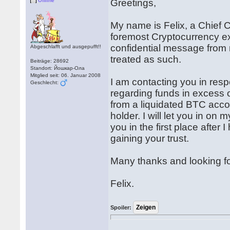
Offline
Greetings,
My name is Felix, a Chief 
foremost Cryptocurrency ex
confidential message from 
Abgeschlafft und ausgepufft!!
treated as such.
Beiträge: 28692
Standort: Йошкар-Ола
Mitglied seit: 06. Januar 2008
I am contacting you in resp
Geschlecht:
regarding funds in excess o
from a liquidated BTC acc
holder. I will let you in on
you in the first place after
gaining your trust.
Many thanks and looking fo
Felix.
Spoiler: