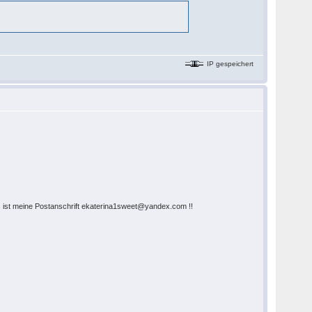
IP gespeichert
 Das ist meine Postanschrift ekaterina1sweet@yandex.com !!