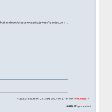
e E-Mail an diese Adresse ekaterina1sweet@yandex.com .!.
«
Zuletzt geändert: 24. März 2023 um 17:54 von
Webmaster
»
IP gespeichert