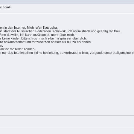
ex.com>
en in den Internet. Mich rufen Katyusha.
n die stadt der Russischen Föderation Ischewsk. Ich optimistisch und gesellig die frau.
enn du willst, ich kann erzählen du mehr über mich.
keine kinder. Bitte ich dich, schreibe mir grösser über dich.
e bekanntschaft und fortzusetzen besser als du, zu erkennen.
en.
meine die bilder senden.
t nur das foto im stil nu intime beziehung, so verbrauche bitte, vergeude unsere allgemeine z