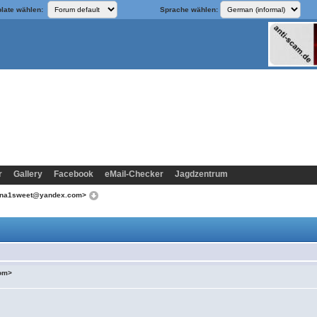
late wählen:
Sprache wählen:
r
Gallery
Facebook
eMail-Checker
Jagdzentrum
erina1sweet@yandex.com>
com>