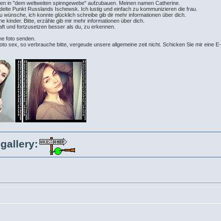
ngen in "dem weltweiten spinngewebe" aufzubauen. Meinen namen Catherine.
iedelte Punkt Russlands Ischewsk. Ich lustig und einfach zu kommunizieren die frau.
 wünsche, ich konnte glücklich schreibe gib dir mehr informationen über dich.
e kinder. Bitte, erzähle gib mir mehr informationen über dich.
aft und fortzusetzen besser als du, zu erkennen.
ne foto senden.
t foto sex, so verbrauche bitte, vergeude unsere allgemeine zeit nicht. Schicken Sie mir ein
gallery: