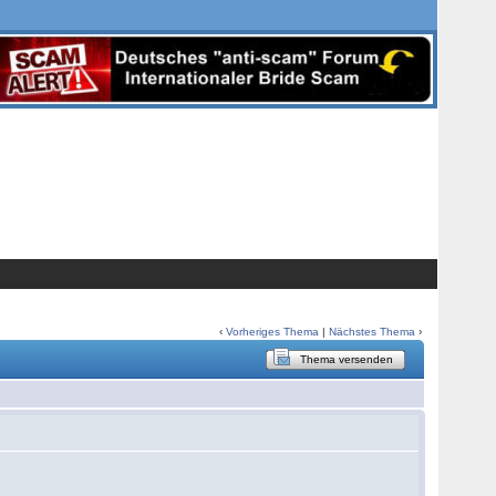
‹
Vorheriges Thema
|
Nächstes Thema
›
Thema versenden