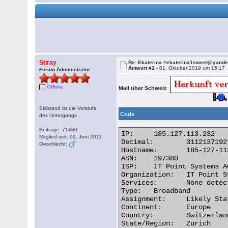
Stiray
Re: Ekaterina <ekaterina1sweet@yand
Antwort #1 -
01. Oktober 2019 um 15:17
Forum Administrator
Offline
Mail über Schweiz
Stillstand ist die Vorstufe
Code
des Untergangs
Beiträge: 71460
IP:	185.127.113.232

Mitglied seit: 09. Juni 2011
Decimal:	3112137192

Geschlecht:
Hostname:	185-127-113-232.static.itpoint.ch

ASN:	197380

ISP:	IT Point Systems AG

Organization:	IT Point Systems AG

Services:	None detected

Type:	Broadband

Assignment:	Likely Static IP

Continent:	Europe

Country:	Switzerland

State/Region:	Zurich
