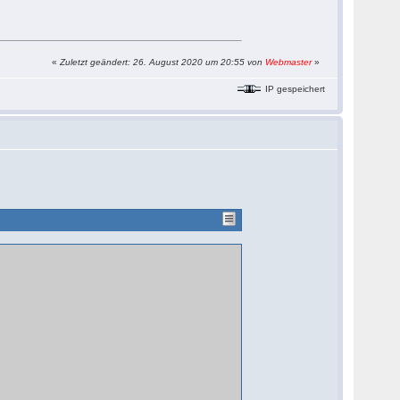
«
Zuletzt geändert: 26. August 2020 um 20:55 von
Webmaster
»
IP gespeichert