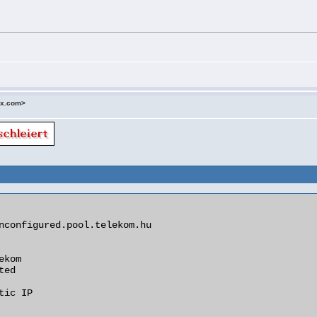
ex.com>