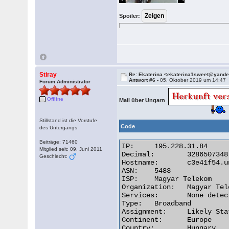
Spoiler:
Stiray
Re: Ekaterina <ekaterina1sweet@yand
Antwort #6 -
05. Oktober 2019 um 14:47
Forum Administrator
Offline
Mail über Ungarn
Stillstand ist die Vorstufe
Code
des Untergangs
Beiträge: 71460
IP:	195.228.31.84

Mitglied seit: 09. Juni 2011
Decimal:	3286507348

Geschlecht:
Hostname:	c3e41f54.unconfigured.pool.telekom.hu

ASN:	5483

ISP:	Magyar Telekom

Organization:	Magyar Telekom

Services:	None detected

Type:	Broadband

Assignment:	Likely Static IP

Continent:	Europe

Country:	Hungary
