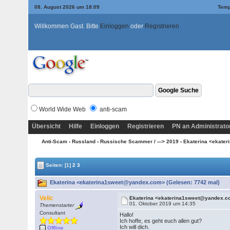
08. August 2026 um 18:09
Temp
Willkommen Gast. Bitte
Einloggen
oder
Registrieren
World Wide Web
anti-scam
Übersicht
Hilfe
Einloggen
Registrieren
PN an Administrato
Anti-Scam
›
Russland
›
Russische Scammer / ---> 2019
› Ekaterina <ekat
Seiten:
[1]
2
3
Ekaterina <ekaterina1sweet@yandex.com> (Gelesen: 7742 mal)
Velic
Ekaterina <ekaterina1sweet@yandex.
01. Oktober 2019 um 14:35
Themenstarter
Consultant
Hallo!
Ich hoffe, es geht euch allen gut?
Ich will dich.
Offline