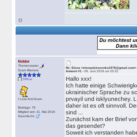
Noldor
Themenstarter
Re: Elena <elenaalekseenko1978@gmail.com>
Scam Warners
Antwort #1 -
06. Juni 2019 um 20:31
Hallo xxx!
Offline
Ich hatte einige Schwierigk
ukrainischer Sprache zu sch
prvayil und isklyunechey. 
I Love Anti-Scam
daher ist es oft sinnvoll. 
Beiträge: 78
sind ...
Mitglied seit: 31. Mai 2019
Geschlecht:
Zunächst kam der Brief von
das gesendet?
Soweit ich verstanden habe