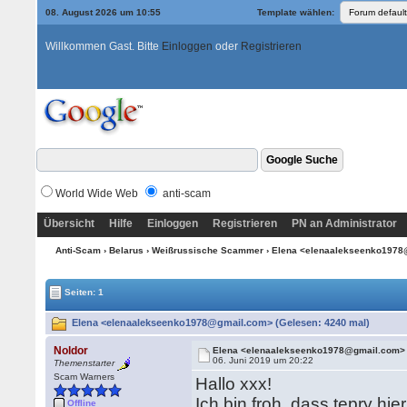
08. August 2026 um 10:55
Template wählen:
Willkommen Gast. Bitte
Einloggen
oder
Registrieren
World Wide Web
anti-scam
Übersicht
Hilfe
Einloggen
Registrieren
PN an Administrator
Anti-Scam
›
Belarus
›
Weißrussische Scammer
› Elena <elenaalekseenko197
Seiten: 1
Elena <elenaalekseenko1978@gmail.com> (Gelesen: 4240 mal)
Noldor
Elena <elenaalekseenko1978@gmail.com>
06. Juni 2019 um 20:22
Themenstarter
Scam Warners
Hallo xxx!
Ich bin froh, dass tepry hie
Offline