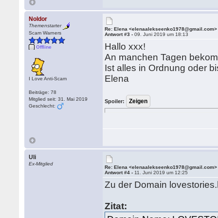
Noldor
Themenstarter
Re: Elena <elenaalekseenko1978@gmail.com>
Scam Warners
Antwort #3 -
09. Juni 2019 um 18:13
Hallo xxx!
Offline
An manchen Tagen bekomme
Ist alles in Ordnung oder bi
Elena
I Love Anti-Scam
Beiträge: 78
Mitglied seit: 31. Mai 2019
Spoiler:
Geschlecht:
Uli
Ex-Mitglied
Re: Elena <elenaalekseenko1978@gmail.com>
Antwort #4 -
11. Juni 2019 um 12:25
Zu der Domain lovestories.
Zitat: