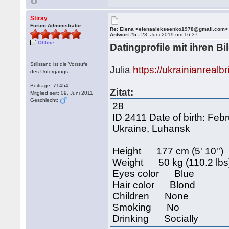
Stiray
Forum Administrator
Re: Elena <elenaalekseenko1978@gmail.com>
Antwort #5 -
23. Juni 2019 um 16:37
Offline
Datingprofile mit ihren Bi
Stillstand ist die Vorstufe
Julia
https://ukrainianreal
des Untergangs
Beiträge: 71454
Zitat:
Mitglied seit: 09. Juni 2011
Geschlecht:
28
ID 2411 Date of birth: Feb
Ukraine, Luhansk
Height 177 cm (5' 10'')
Weight 50 kg (110.2 lbs
Eyes color Blue
Hair color Blond
Children None
Smoking No
Drinking Socially