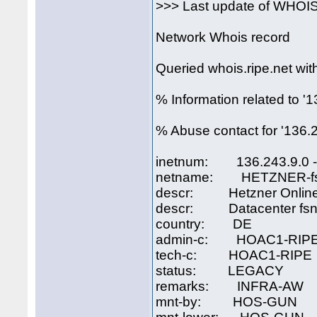
>>> Last update of WHOI
Network Whois record
Queried whois.ripe.net with
% Information related to '
% Abuse contact for '136.
inetnum: 136.243.9.0 -
netname: HETZNER-fs
descr: Hetzner Onlin
descr: Datacenter fsn
country: DE
admin-c: HOAC1-RIP
tech-c: HOAC1-RIPE
status: LEGACY
remarks: INFRA-AW
mnt-by: HOS-GUN