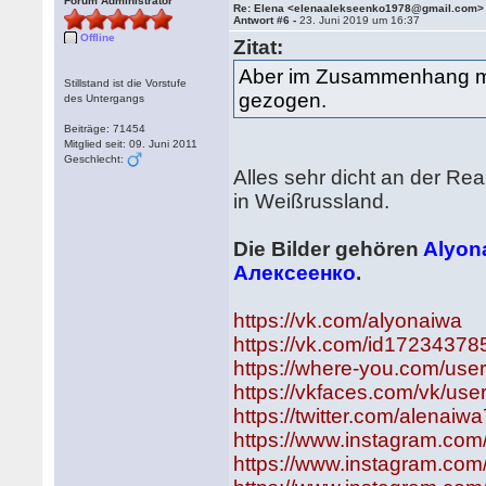
Forum Administrator
Re: Elena <elenaalekseenko1978@gmail.com>
Antwort #6 -
23. Juni 2019 um 16:37
Offline
Zitat:
Aber im Zusammenhang mit
Stillstand ist die Vorstufe
gezogen.
des Untergangs
Beiträge: 71454
Mitglied seit: 09. Juni 2011
Geschlecht:
Alles sehr dicht an der Rea
in Weißrussland.
Die Bilder gehören
Alyon
Алексеенко
.
https://vk.com/alyonaiwa
https://vk.com/id17234378
https://where-you.com/us
https://vkfaces.com/vk/use
https://twitter.com/alenaiw
https://www.instagram.com
https://www.instagram.com