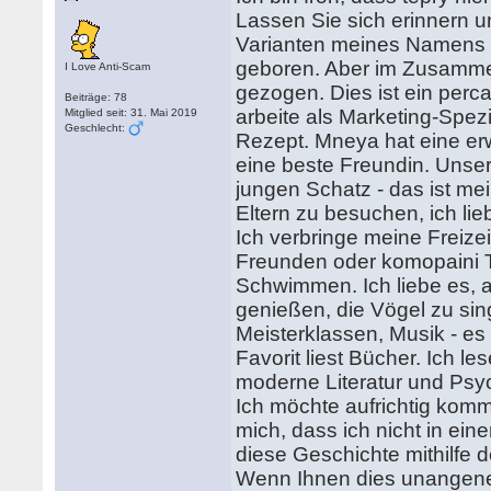
Lassen Sie sich erinnern u
Varianten meines Namens E
geboren. Aber im Zusammen
I Love Anti-Scam
gezogen. Dies ist ein perca
Beiträge: 78
arbeite als Marketing-Spezi
Mitglied seit: 31. Mai 2019
Geschlecht:
Rezept. Mneya hat eine er
eine beste Freundin. Unse
jungen Schatz - das ist m
Eltern zu besuchen, ich lie
Ich verbringe meine Freize
Freunden oder komopaini T
Schwimmen. Ich liebe es, a
genießen, die Vögel zu si
Meisterklassen, Musik - es 
Favorit liest Bücher. Ich le
moderne Literatur und Psyc
Ich möchte aufrichtig komm
mich, dass ich nicht in ei
diese Geschichte mithilfe d
Wenn Ihnen dies unangene