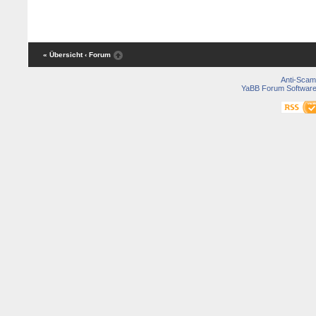
« Übersicht
‹ Forum
Anti-Scam
YaBB Forum Softwar