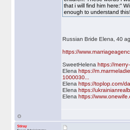
that i will find him here:" W
enough to understand this!
Russian Bride Elena, 40 a
https://www.marriageagency-
SweetHelena
https://merr
Elena
https://m.marmeladie
1000030...
Elena
https://toplop.com/d
Elena
https://ukrainianre
Elena
https://www.onewife
Stiray