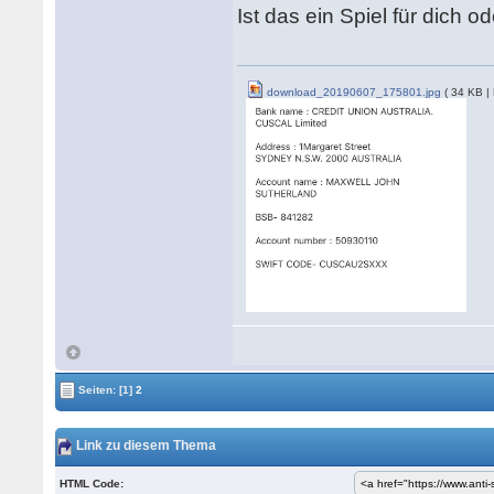
Ist das ein Spiel für dich 
download_20190607_175801.jpg
( 34 KB |
Seiten:
[1]
2
Link zu diesem Thema
HTML Code: