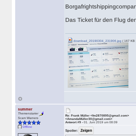
Borgafrightshippingcompan
Das Ticket für den Flug den
download_20190304_231906.jpg
( 167 KB 
summer
Themenstarter
Re: Frank Müller <fm2870895@gmail.com>
Scam Warners
<AmandaMüller30@gmail.com>
Antwort #9 -
01. Juni 2019 um 08:09
Offline
Spoiler: