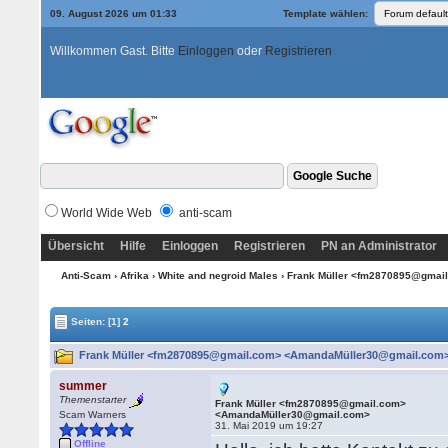
09. August 2026 um 01:33
Template wählen:
Willkommen Gast. Bitte
Einloggen
oder
Registrieren
World Wide Web
anti-scam
Übersicht
Hilfe
Einloggen
Registrieren
PN an Administrator
Anti-Scam
›
Afrika
›
White and negroid Males
› Frank Müller <fm2870895@gma
Seiten:
[1]
2
Frank Müller <fm2870895@gmail.com> <AmandaMüller30@gmail.com> 
summer
Themenstarter
Frank Müller <fm2870895@gmail.com>
Scam Warners
<AmandaMüller30@gmail.com>
31. Mai 2019 um 19:27
Offline