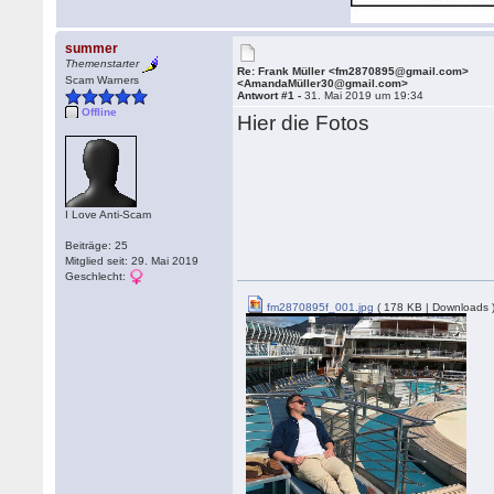
summer
Themenstarter
Re: Frank Müller <fm2870895@gmail.com>
Scam Warners
<AmandaMüller30@gmail.com>
Antwort #1 -
31. Mai 2019 um 19:34
Offline
Hier die Fotos
I Love Anti-Scam
Beiträge: 25
Mitglied seit: 29. Mai 2019
Geschlecht:
fm2870895f_001.jpg
( 178 KB | Downloads 