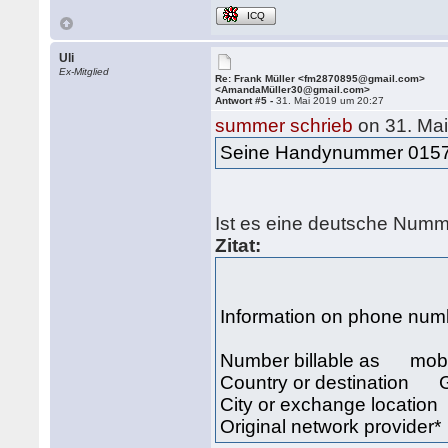
ICQ
Uli
Ex-Mitglied
Re: Frank Müller <fm2870895@gmail.com>
<AmandaMüller30@gmail.com>
Antwort #5 -
31. Mai 2019 um 20:27
summer schrieb
on 31. Mai
Seine Handynummer 015
Ist es eine deutsche Numm
Zitat:
Information on phone n
Number billable as mob
Country or destination
City or exchange locat
Original network provid