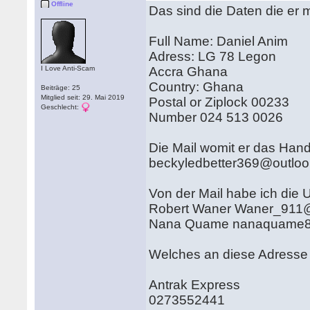
Offline
Das sind die Daten die er
Full Name: Daniel Anim
Adress: LG 78 Legon
I Love Anti-Scam
Accra Ghana
Country: Ghana
Beiträge: 25
Mitglied seit: 29. Mai 2019
Postal or Ziplock 00233
Geschlecht:
Number 024 513 0026
Die Mail womit er das Han
beckyledbetter369@outlo
Von der Mail habe ich die
Robert Waner Waner_911
Nana Quame nanaquame8
Welches an diese Adresse 
Antrak Express
0273552441