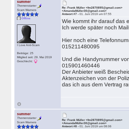
summer
Themenstarter
Re: Frank Müller <fm2870895@gmail.com>
Scam Warners
<AmandaMüller30@gmail.com>
Antwort #7 -
01. Juni 2019 um 07:55
Offline
Wie kommt ihr darauf das
Ich werde später noch Mail
Hier noch eine Telefonnum
I Love Anti-Scam
015211480095
Beiträge: 25
Mitglied seit: 29. Mai 2019
Und die Handynummer von 
Geschlecht:
015901460446
Der Anbieter weiß Beschei
Aktenzeichen von der Poli
das ich aus dem Vertrag 
summer
Themenstarter
Re: Frank Müller <fm2870895@gmail.com>
Scam Warners
<AmandaMüller30@gmail.com>
Antwort #8 -
01. Juni 2019 um 08:06