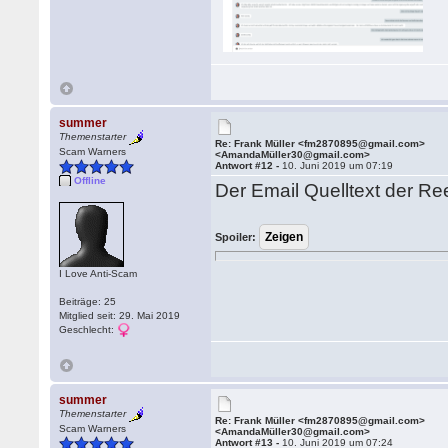
summer
Themenstarter
Re: Frank Müller <fm2870895@gmail.com>
Scam Warners
<AmandaMüller30@gmail.com>
Antwort #12 -
10. Juni 2019 um 07:19
Offline
Der Email Quelltext der Re
Spoiler:
I Love Anti-Scam
Beiträge: 25
Mitglied seit: 29. Mai 2019
Geschlecht:
summer
Themenstarter
Re: Frank Müller <fm2870895@gmail.com>
Scam Warners
<AmandaMüller30@gmail.com>
Antwort #13 -
10. Juni 2019 um 07:24