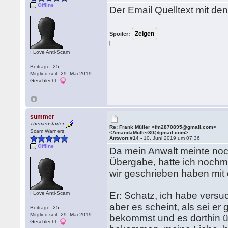
Offline
Der Email Quelltext mit de
Spoiler:
I Love Anti-Scam
Beiträge: 25
Mitglied seit: 29. Mai 2019
Geschlecht:
summer
Themenstarter
Re: Frank Müller <fm2870895@gmail.com>
Scam Warners
<AmandaMüller30@gmail.com>
Antwort #14 -
10. Juni 2019 um 07:36
Offline
Da mein Anwalt meinte noc
Übergabe, hatte ich nochm
wir geschrieben haben mi
I Love Anti-Scam
Er: Schatz, ich habe vers
aber es scheint, als sei er 
Beiträge: 25
Mitglied seit: 29. Mai 2019
bekommst und es dorthin üb
Geschlecht: