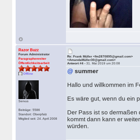
Razor Buzz
Forum Administrator
Re: Frank Müller <fm2870895@gmail.com>
Paragraphenreiter
<AmandaMüller30@gmail.com>
Öffentlichkeitsarbeit
Antwort #4 -
31. Mai 2019 um 20:08
@
summer
Offline
Hallo und willkommen im F
Es wäre gut, wenn du ein pa
Servus
Beiträge: 5586
Der Pass ist so dermaßen d
Standort: Oberpfalz
kommt dann kann er weiterr
Mitglied seit: 24. April 2008
würden.