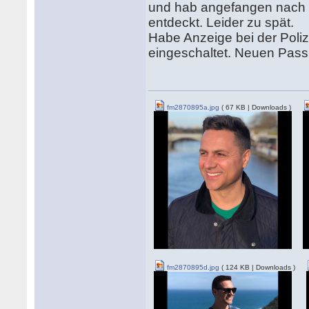
und hab angefangen nach 
entdeckt. Leider zu spät.
Habe Anzeige bei der Polize
eingeschaltet. Neuen Pass
fm2870895a.jpg
( 67 KB | Downloads )
fm2870895d.jpg
( 124 KB | Downloads )