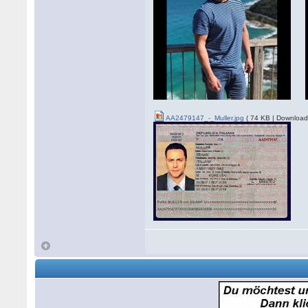
AA2479147_-_Muller.jpg
( 74 KB | Download