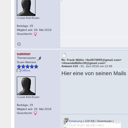
I Love Anti-Scam
Beiträge: 25
Mitglied seit: 29. Mai 2019
Geschlecht:
summer
Themenstarter
Re: Frank Müller <fm2870895@gmail.com>
Scam Warners
<AmandaMüller30@gmail.com>
Antwort #10 -
01. Juni 2019 um 12:06
Offline
Hier eine von seinen Mails
I Love Anti-Scam
Beiträge: 25
Mitglied seit: 29. Mai 2019
Geschlecht:
Email.png
( 119 KB | Downloads )