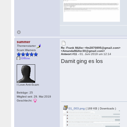
summer
Themenstarter
Re: Frank Müller <fm2870895@gmail.com>
Scam Warners
<AmandaMüller30@gmail.com>
Antwort #11 -
01. Juni 2019 um 12:14
Offline
Damit ging es los
I Love Anti-Scam
Beiträge: 25
Mitglied seit: 29. Mai 2019
Geschlecht:
01_003.png
( 169 KB | Downloads )