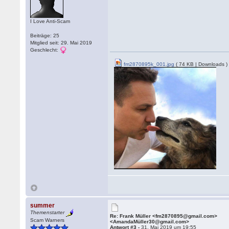
I Love Anti-Scam
Beiträge: 25
Mitglied seit: 29. Mai 2019
Geschlecht:
fm2870895k_001.jpg
( 74 KB | Downloads )
summer
Themenstarter
Re: Frank Müller <fm2870895@gmail.com>
Scam Warners
<AmandaMüller30@gmail.com>
Antwort #3 -
31. Mai 2019 um 19:55