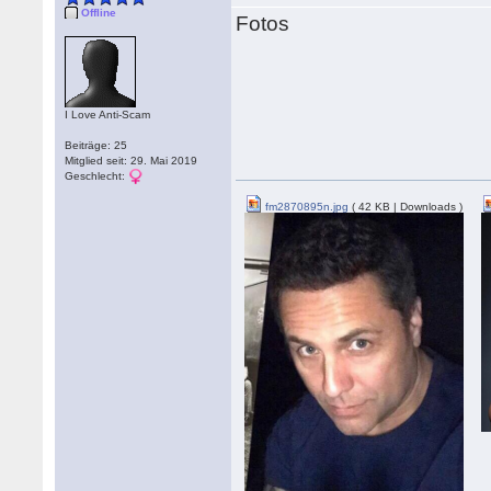
Offline
Fotos
I Love Anti-Scam
Beiträge: 25
Mitglied seit: 29. Mai 2019
Geschlecht:
fm2870895n.jpg
( 42 KB | Downloads )