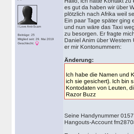
Hallo, ich hatte Kontakt 
es gut da haben wir über
plötzlich nach Afrika weil 
Ein paar Tage später ging 
und nun wäre das Taxi we
I Love Anti-Scam
zu besorgen. Er fragte mi
Beiträge: 25
Daniel Anim über Western U
Mitglied seit: 29. Mai 2019
Geschlecht:
er mir Kontonummern:
Änderung:
Ich habe die Namen und Ko
ich sie gesichert). Ich bi
Kontodaten von Leuten, die
Razor Buzz
Seine Handynummer 015
Hangouts-Account fm287