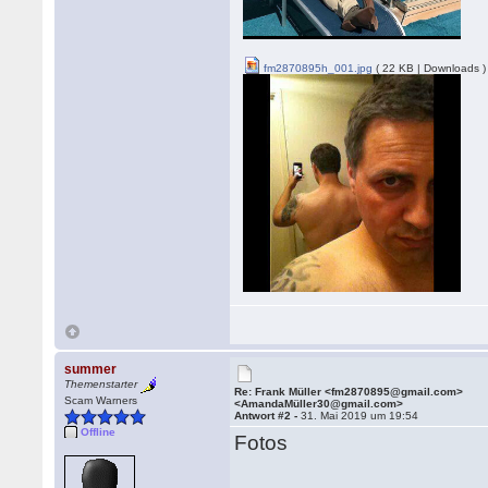
fm2870895h_001.jpg
( 22 KB | Downloads )
summer
Themenstarter
Re: Frank Müller <fm2870895@gmail.com>
Scam Warners
<AmandaMüller30@gmail.com>
Antwort #2 -
31. Mai 2019 um 19:54
Offline
Fotos