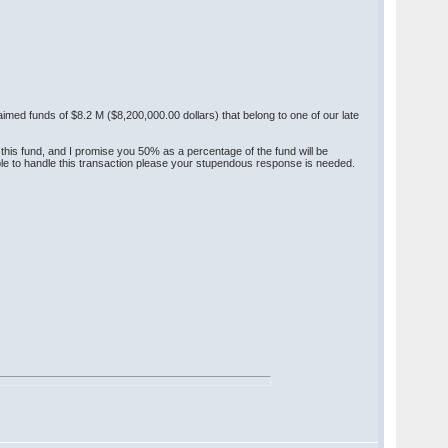
laimed funds of $8.2 M ($8,200,000.00 dollars) that belong to one of our late
 of this fund, and I promise you 50% as a percentage of the fund will be
pable to handle this transaction please your stupendous response is needed.