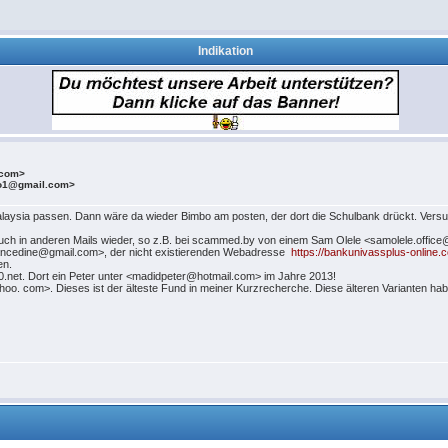
Indikation
.com>
co1@gmail.com>
aysia passen. Dann wäre da wieder Bimbo am posten, der dort die Schulbank drückt. Versuc
uch in anderen Mails wieder, so z.B. bei scammed.by von einem Sam Olele <samolele.office@g
nancedine@gmail.com>, der nicht existierenden Webadresse
https://bankunivassplus-online.
en.
net. Dort ein Peter unter <madidpeter@hotmail.com> im Jahre 2013!
oo. com>. Dieses ist der älteste Fund in meiner Kurzrecherche. Diese älteren Varianten hab