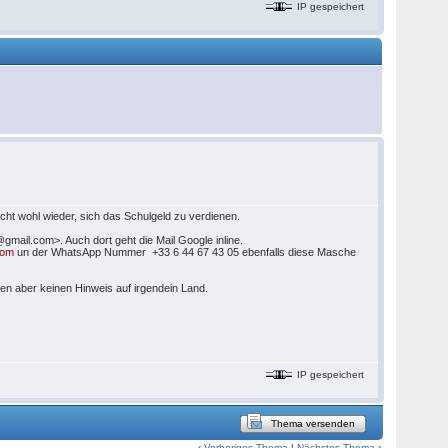
IP gespeichert
ht wohl wieder, sich das Schulgeld zu verdienen.
mail.com>. Auch dort geht die Mail Google inline.
com
un der WhatsApp Nummer +33 6 44 67 43 05 ebenfalls diese Masche
en aber keinen Hinweis auf irgendein Land.
IP gespeichert
Thema versenden
‹
Vorheriges Thema
|
Nächstes Thema
›