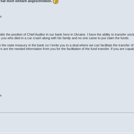
r hat mich einfach angeschrieben.
om
ds the position of Chief Auditor in our bank here in Ukraine. I have the ability to transfer unc
you who died in a car crash along with his family and no one came to put claim the funds.
 to the state treasury in the bank so I invite you to a deal where we can facilitate the transfer
e are the needed information from you for the facilitation of the fund transfer. If you are ca
om