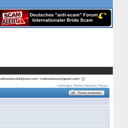
<collinsalinco244@usa.com> <collinsalinco1@gmail.com>
‹
Vorheriges Thema
|
Nächstes Thema
›
Thema versenden