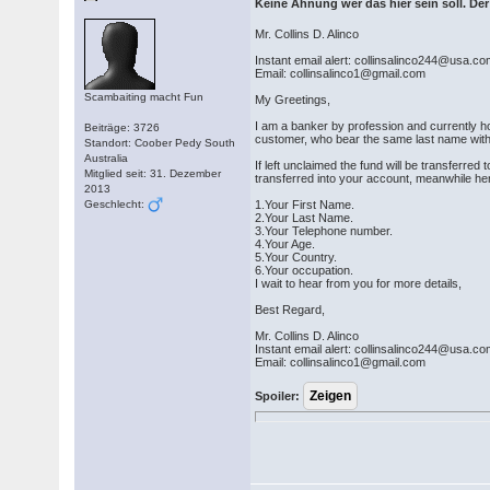
Keine Ahnung wer das hier sein soll. De
Mr. Collins D. Alinco
Instant email alert: collinsalinco244@usa.c
Email: collinsalinco1@gmail.com
Scambaiting macht Fun
My Greetings,
I am a banker by profession and currently hol
Beiträge: 3726
customer, who bear the same last name with 
Standort: Coober Pedy South
Australia
If left unclaimed the fund will be transferred
Mitglied seit: 31. Dezember
transferred into your account, meanwhile her
2013
Geschlecht:
1.Your First Name.
2.Your Last Name.
3.Your Telephone number.
4.Your Age.
5.Your Country.
6.Your occupation.
I wait to hear from you for more details,
Best Regard,
Mr. Collins D. Alinco
Instant email alert: collinsalinco244@usa.c
Email: collinsalinco1@gmail.com
Spoiler: