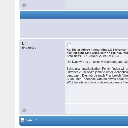
Uli
Ex-Mitglied
Re: Dieter Alinco <dieteralinco2018@gmail
<collinsalinco244@usa.com> <collinsalin
Antwort #1 -
16. Januar 2019 um 11:33
Die Date würde zu einer Versendung aus Mal
Seine grammatikalischen Fehler finden wir a
Oktober 2018 wollte jemand unter <lebonfi
benutzten. Das würde nach Frankreich führ
Auch über Facebook kam so etwas nach r10.
2012 bereits ein David <daavid.richman@yah
Seiten: 1