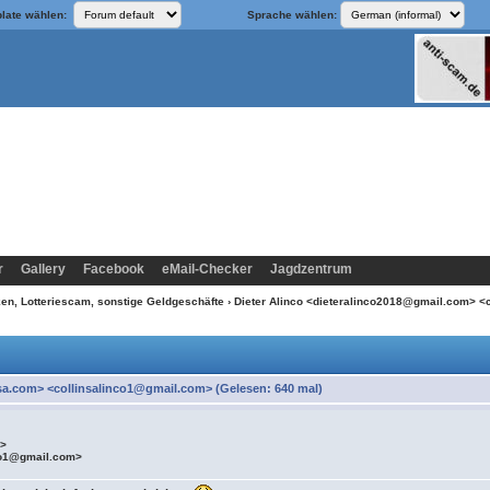
late wählen:
Sprache wählen:
r
Gallery
Facebook
eMail-Checker
Jagdzentrum
n, Lotteriescam, sonstige Geldgeschäfte
› Dieter Alinco <dieteralinco2018@gmail.com> 
sa.com> <collinsalinco1@gmail.com> (Gelesen: 640 mal)
m>
co1@gmail.com>