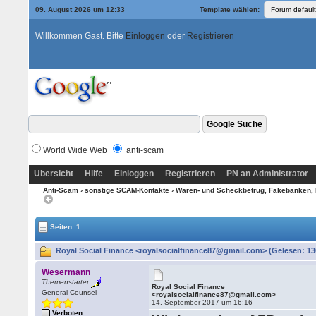
09. August 2026 um 12:33
Template wählen:
Willkommen Gast. Bitte
Einloggen
oder
Registrieren
World Wide Web
anti-scam
Übersicht
Hilfe
Einloggen
Registrieren
PN an Administrator
Anti-Scam
›
sonstige SCAM-Kontakte
›
Waren- und Scheckbetrug, Fakebanken, 
Seiten: 1
Royal Social Finance <royalsocialfinance87@gmail.com> (Gelesen: 13
Wesermann
Themenstarter
Royal Social Finance
General Counsel
<royalsocialfinance87@gmail.com>
14. September 2017 um 16:16
Verboten