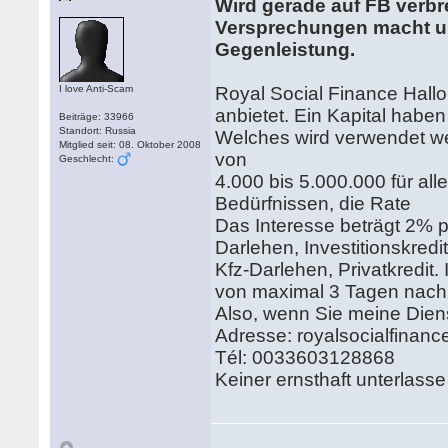
Wird gerade auf FB verbre
Versprechungen macht und
Gegenleistung.
I love Anti-Scam
Royal Social Finance Hallo,
anbietet. Ein Kapital haben
Beiträge: 33966
Standort: Russia
Welches wird verwendet wer
Mitglied seit: 08. Oktober 2008
von
Geschlecht:
4.000 bis 5.000.000 für al
Bedürfnissen, die Rate
Das Interesse beträgt 2% p
Darlehen, Investitionskredit
Kfz-Darlehen, Privatkredit
von maximal 3 Tagen nach E
Also, wenn Sie meine Diens
Adresse: royalsocialfina
Tél: 0033603128868
Keiner ernsthaft unterlasse