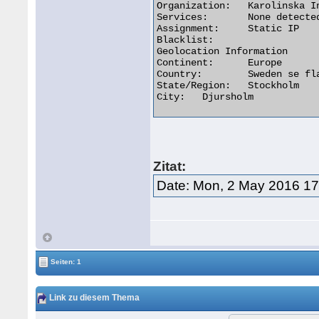
Organization:	Karolinska Institutet

Services:	None detected

Assignment:	Static IP

Blacklist:

Geolocation Information

Continent:	Europe

Country:	Sweden se flag

State/Region:	Stockholm

City:	Djursholm 

Zitat:
Date: Mon, 2 May 2016 1
Seiten: 1
Link zu diesem Thema