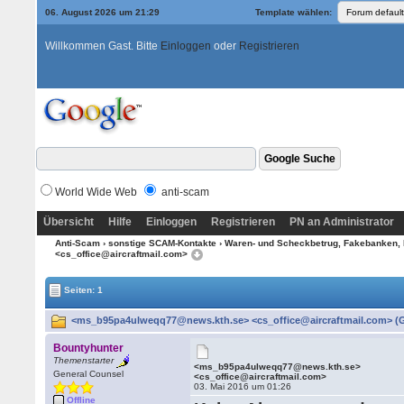
06. August 2026 um 21:29
Template wählen:
Willkommen Gast. Bitte
Einloggen
oder
Registrieren
World Wide Web
anti-scam
Übersicht
Hilfe
Einloggen
Registrieren
PN an Administrator
Anti-Scam
›
sonstige SCAM-Kontakte
›
Waren- und Scheckbetrug, Fakebanken, 
<cs_office@aircraftmail.com>
Seiten: 1
<ms_b95pa4ulweqq77@news.kth.se> <cs_office@aircraftmail.com> (G
Bountyhunter
Themenstarter
<ms_b95pa4ulweqq77@news.kth.se>
General Counsel
<cs_office@aircraftmail.com>
03. Mai 2016 um 01:26
Offline