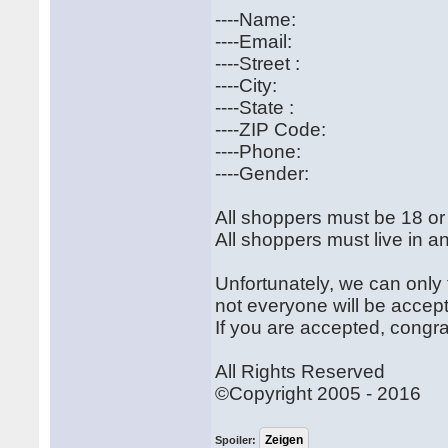
----Name:
----Email:
----Street :
----City:
----State :
----ZIP Code:
----Phone:
----Gender:
All shoppers must be 18 or
All shoppers must live in an
Unfortunately, we can only 
not everyone will be accep
If you are accepted, congr
All Rights Reserved
©Copyright 2005 - 2016
Spoiler: