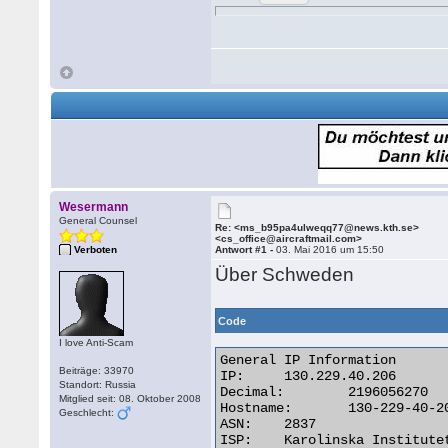
Wesermann
General Counsel
Re: <ms_b95pa4ulweqq77@news.kth.se>
<cs_office@aircraftmail.com>
Verboten
Antwort #1 -
03. Mai 2016 um 15:50
Über Schweden
Code
I love Anti-Scam
General IP Information

Beiträge: 33970
IP:	130.229.40.206

Standort: Russia
Decimal:	2196056270

Mitglied seit: 08. Oktober 2008
Hostname:	130-229-40-206.cns.ki.se

Geschlecht:
ASN:	2837

ISP:	Karolinska Institutet
