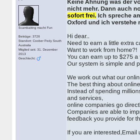
Keine Ahnung was der von
nicht mehr. Dann auch no
sofort frei.
Ich spreche am
Oxford und ich verstehe
Scambaiting macht Fun
Hi dear..
Beiträge: 3726
Standort: Coober Pedy South
Need to earn a little extra 
Australia
Want to work from home?!
Mitglied seit: 31. Dezember
2013
You can earn up to $275 a
Geschlecht:
Our system is simple and p
We work out what our onlin
The best thing about online 
Instead of spending millions
and services,
online companies go direct
Companies are able to impr
feedback you provide for t
If you are interested,Email 