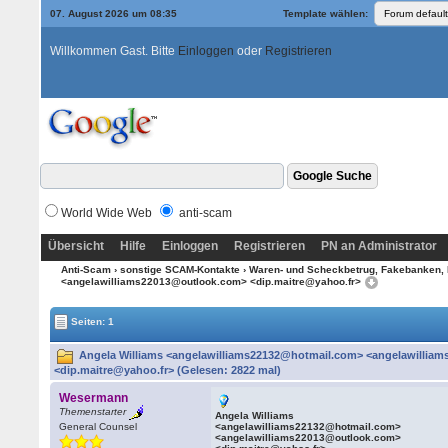
07. August 2026 um 08:35
Template wählen:
Willkommen Gast. Bitte
Einloggen
oder
Registrieren
World Wide Web
anti-scam
Übersicht
Hilfe
Einloggen
Registrieren
PN an Administrator
Anti-Scam
›
sonstige SCAM-Kontakte
›
Waren- und Scheckbetrug, Fakebanken, 
<angelawilliams22013@outlook.com> <dip.maitre@yahoo.fr>
Seiten: 1
Angela Williams <angelawilliams22132@hotmail.com> <angelawillia
<dip.maitre@yahoo.fr> (Gelesen: 2822 mal)
Wesermann
Themenstarter
Angela Williams
General Counsel
<angelawilliams22132@hotmail.com>
<angelawilliams22013@outlook.com>