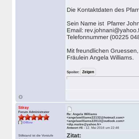
Die Kontaktdaten des Pfarre
Sein Name ist Pfarrer Joh
Email: rev.johnani@yahoo.f
Telefonnummer (00225 04
Mit freundlichen Gruessen
Fräulein Angela Williams.
Spoiler:
Stiray
Forum Administrator
Re: Angela Williams
<angelawilliams22132@hotmail.com>
<angelawilliams22013@outlook.com>
Offline
<dip.maitre@yahoo.fr>
Antwort #6 -
12. Mai 2016 um 22:46
Zitat:
Stillstand ist die Vorstufe