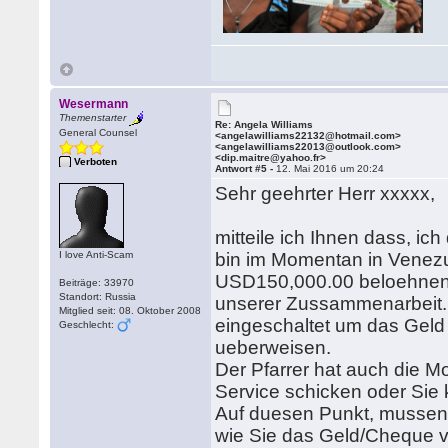
Wesermann
Themenstarter
Re: Angela Williams
General Counsel
<angelawilliams22132@hotmail.com>
<angelawilliams22013@outlook.com>
<dip.maitre@yahoo.fr>
Verboten
Antwort #5 -
12. Mai 2016 um 20:24
Sehr geehrter Herr xxxxx,
mitteile ich Ihnen dass, ic
I love Anti-Scam
bin im Momentan in Venezu
USD150,000.00 beloehnen 
Beiträge: 33970
Standort: Russia
unserer Zussammenarbeit. 
Mitglied seit: 08. Oktober 2008
eingeschaltet um das Geld
Geschlecht:
ueberweisen.
Der Pfarrer hat auch die 
Service schicken oder Sie
Auf duesen Punkt, mussen 
wie Sie das Geld/Cheque 