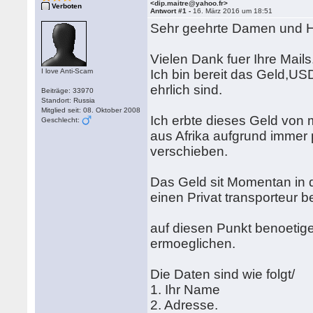
<dip.maitre@yahoo.fr>
Verboten
Antwort #1 -
16. März 2016 um 18:51
Sehr geehrte Damen und 
Vielen Dank fuer Ihre Mails
I love Anti-Scam
Ich bin bereit das Geld,USD
ehrlich sind.
Beiträge: 33970
Standort: Russia
Mitglied seit: 08. Oktober 2008
Ich erbte dieses Geld von
Geschlecht:
aus Afrika aufgrund immer p
verschieben.
Das Geld sit Momentan in 
einen Privat transporteur b
auf diesen Punkt benoetig
ermoeglichen.
Die Daten sind wie folgt/
1. Ihr Name
2. Adresse.