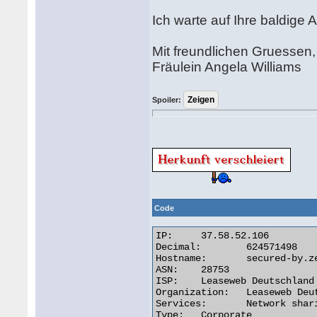
Ich warte auf Ihre baldige A
Mit freundlichen Gruessen,
Fräulein Angela Williams
Spoiler:
Code
IP:	37.58.52.106

Decimal:	624571498

Hostname:	secured-by.zenmate.com

ASN:	28753

ISP:	Leaseweb Deutschland GmbH

Organization:	Leaseweb Deutschland GmbH

Services:	Network sharing device or proxy server

Type:	Corporate
