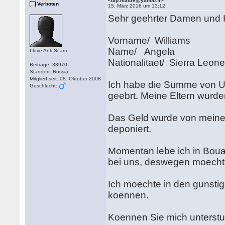
<dip.maitre@yahoo.fr>
Verboten
15. März 2016 um 13:12
Sehr geehrter Damen und 
Vorname/ Williams
Name/ Angela
I love Anti-Scam
Nationalitaet/ Sierra Leon
Beiträge: 33970
Standort: Russia
Mitglied seit: 08. Oktober 2008
Ich habe die Summe von US
Geschlecht:
geebrt. Meine Eltern wurd
Das Geld wurde von meinen 
deponiert.
Momentan lebe ich in Boua
bei uns, deswegen moechte 
Ich moechte in den gunsti
koennen.
Koennen Sie mich unterst