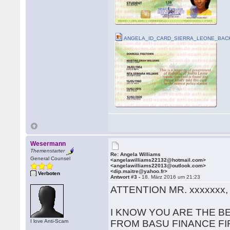
ANGELA_ID_CARD_SIERRA_LEONE_BACK
Wesermann
Themenstarter
Re: Angela Williams
General Counsel
<angelawilliams22132@hotmail.com>
<angelawilliams22013@outlook.com>
<dip.maitre@yahoo.fr>
Verboten
Antwort #3 -
18. März 2016 um 21:23
ATTENTION MR. xxxxxxx,
I KNOW YOU ARE THE B
I love Anti-Scam
FROM BASU FINANCE FIR