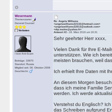
Wesermann
Themenstarter
Re: Angela Williams
General Counsel
<angelawilliams22132@hotmail.com>
<angelawilliams22013@outlook.com>
<dip.maitre@yahoo.fr>
Verboten
Antwort #2 -
18. März 2016 um 16:31
Sehr geehrter Herr xxxx,
Vielen Dank für Ihre E-Mai
I love Anti-Scam
unterstützen. Wie ich bereit
meisten brauchen, weil das
Beiträge: 33970
Standort: Russia
Mitglied seit: 08. Oktober 2008
Ich erhielt Ihre Daten mit I
Geschlecht:
An diesem Morgen besuchen 
dass ich meine Familie Sen
werden. Ich werde aktualisi
Verstehst du Englisch? Ich
das Schreiben aufgrund Eng