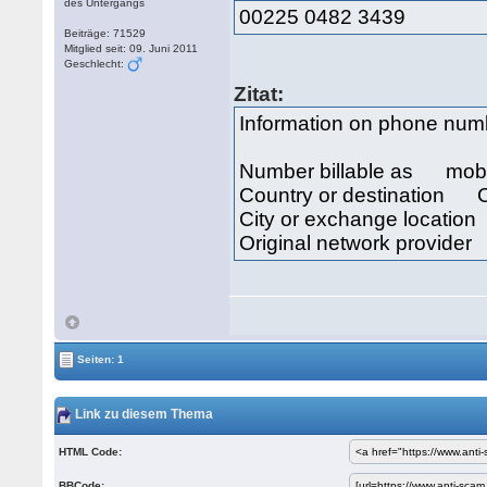
des Untergangs
00225 0482 3439
Beiträge: 71529
Mitglied seit: 09. Juni 2011
Geschlecht:
Zitat:
Information on phone nu
Number billable as mob
Country or destination Cô
City or exchange locat
Original network provide
Seiten: 1
Link zu diesem Thema
HTML Code:
BBCode: