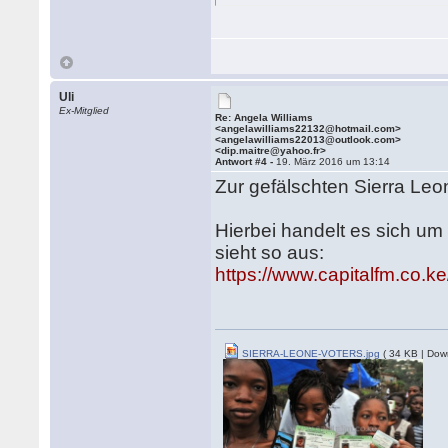
Uli
Ex-Mitglied
Re: Angela Williams
<angelawilliams22132@hotmail.com>
<angelawilliams22013@outlook.com>
<dip.maitre@yahoo.fr>
Antwort #4 -
19. März 2016 um 13:14
Zur gefälschten Sierra Le
Hierbei handelt es sich u
sieht so aus:
https://www.capitalfm.co.ke
SIERRA-LEONE-VOTERS.jpg
( 34 KB | Dow