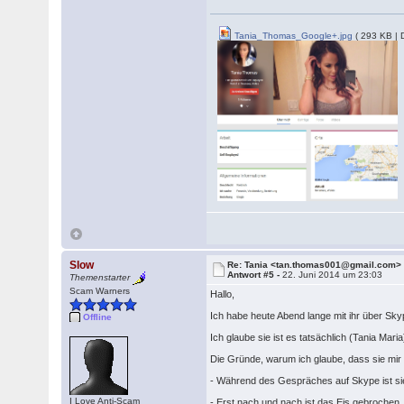
Tania_Thomas_Google+.jpg
( 293 KB | 
Slow
Re: Tania <tan.thomas001@gmail.com>
Antwort #5 -
22. Juni 2014 um 23:03
Themenstarter
Scam Warners
Hallo,
Ich habe heute Abend lange mit ihr über Sk
Offline
Ich glaube sie ist es tatsächlich (Tania Mari
Die Gründe, warum ich glaube, dass sie mir n
- Während des Gespräches auf Skype ist sie 
I Love Anti-Scam
- Erst nach und nach ist das Eis gebrochen.