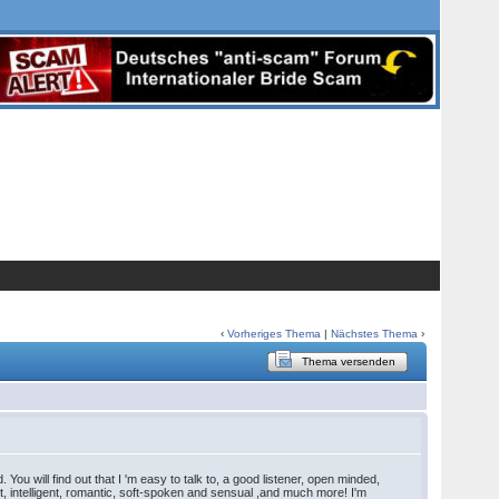
‹
Vorheriges Thema
|
Nächstes Thema
›
Thema versenden
You will find out that I 'm easy to talk to, a good listener, open minded,
st, intelligent, romantic, soft-spoken and sensual ,and much more! I'm