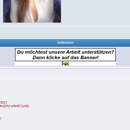
Indikation
33017
zElmQHn-w9vKC1ctfQ