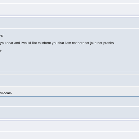
ear
 you dear and i would like to inform you that i am not here for joke nor pranks.
pe
il.com>