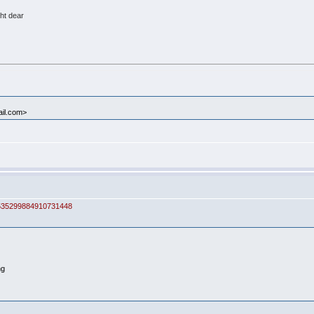
ght dear
il.com>
07535299884910731448
ng