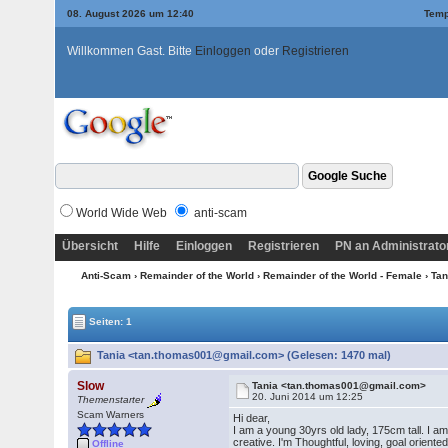
08. August 2026 um 12:40
Temp
Willkommen Gast. Bitte
Einloggen
oder
Registrieren
World Wide Web
anti-scam
Übersicht
Hilfe
Einloggen
Registrieren
PN an Administrato
Anti-Scam
›
Remainder of the World
›
Remainder of the World - Female
› Ta
Seiten: 1
Tania <tan.thomas001@gmail.com> (Gelesen: 1470 mal)
Slow
Tania <tan.thomas001@gmail.com>
20. Juni 2014 um 12:25
Themenstarter
Scam Warners
Hi dear,
I am a young 30yrs old lady, 175cm tall. I am
creative. I'm Thoughtful, loving, goal orient
Offline