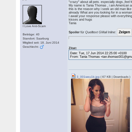
"crazy" about all pets. especially dogs.,feel
My name is Tania Thomas , i am American and
this is the reason why i seek an old man like
already What are you looking for in a woma
I await your response please with everything
kisses and hugs
Tania
I Love Anti-Scam
Spoiler
für
Quelltext GMail Inline
:
Beiträge: 40
Standort: Saarburg
Mitglied seit: 18. Juni 2014
Geschlecht:
Zitat:
Date: Tue, 17 Jun 2014 22:25:00 +0100
From: Tania Thomas <tan.thomas001@gma
3_001weu1b.jpg
( 67 KB | Downloads )