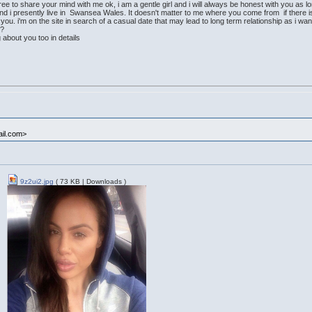
 free to share your mind with me ok, i am a gentle girl and i will always be honest with you as 
 i presently live in Swansea Wales. It doesn't matter to me where you come from if there is
 you. i'm on the site in search of a casual date that may lead to long term relationship as i w
n?
 about you too in details
il.com>
9z2ui2.jpg
( 73 KB | Downloads )