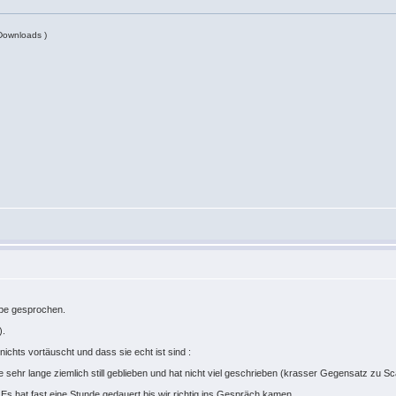
Downloads )
ype gesprochen.
a).
ichts vortäuscht und dass sie echt ist sind :
sehr lange ziemlich still geblieben und hat nicht viel geschrieben (krasser Gegensatz zu S
 Es hat fast eine Stunde gedauert bis wir richtig ins Gespräch kamen.