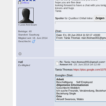
hope you are fine dear
Offline
looking forward to have a chat with you toni
kisses and hugs
Tania
Spoiler
für
Quelltext GMail Inline
:
I Love Anti-Scam
Zitat:
Beiträge: 40
Standort: Saarburg
Date: Fri, 20 Jun 2014 11:32:17 +0100
From: Tania Thomas <tan.thomas001@gma
Mitglied seit: 18. Juni 2014
Geschlecht:
rud
Re: Tania <tan.thomas001@gmail.com>
Antwort #4 -
20. Juni 2014 um 12:49
Ex-Mitglied
Tania Thomas
https://plus.google.com/1
Google+
Zitat:
Arbeit
Beschäftigung Self Employed
Allgemeine Informationen
Geschlecht Weiblich
Ich suche Freunde, Verabredung, Beziehu
Beziehung Single
Orte
Aktuell Swansea, Wales