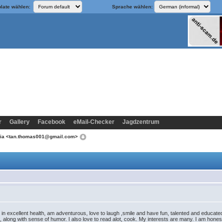
late wählen:
Sprache wählen:
r
Gallery
Facebook
eMail-Checker
Jagdzentrum
nia <tan.thomas001@gmail.com>
 in excellent health, am adventurous, love to laugh ,smile and have fun, talented and educated. 
ed, along with sense of humor. I also love to read alot, cook. My interests are many. I am hone