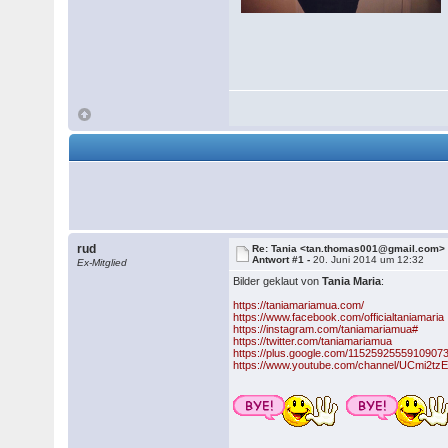
rud
Re: Tania <tan.thomas001@gmail.com>
Antwort #1 -
20. Juni 2014 um 12:32
Ex-Mitglied
Bilder geklaut von
Tania Maria
:
https://taniamariamua.com/
https://www.facebook.com/officialtaniamaria
https://instagram.com/taniamariamua#
https://twitter.com/taniamariamua
https://plus.google.com/1152592555910907
https://www.youtube.com/channel/UCmi2t