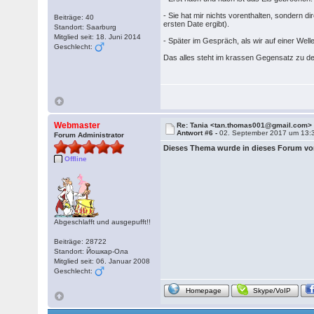
- Sie hat mir nichts vorenthalten, sondern 
Beiträge: 40
ersten Date ergibt).
Standort: Saarburg
Mitglied seit: 18. Juni 2014
- Später im Gespräch, als wir auf einer Well
Geschlecht:
Das alles steht im krassen Gegensatz zu de
Webmaster
Re: Tania <tan.thomas001@gmail.com>
Antwort #6 -
02. September 2017 um 13:
Forum Administrator
Dieses Thema wurde in dieses Forum v
Offline
Abgeschlafft und ausgepufft!!
Beiträge: 28722
Standort: Йошкар-Ола
Mitglied seit: 06. Januar 2008
Geschlecht:
Homepage
Skype/VoIP