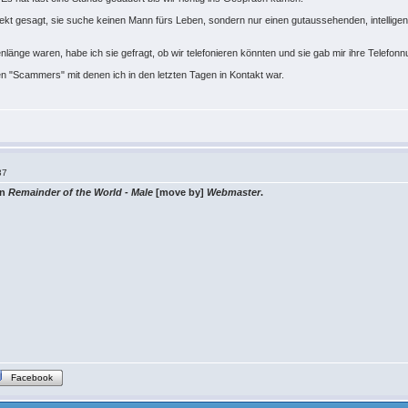
direkt gesagt, sie suche keinen Mann fürs Leben, sondern nur einen gutaussehenden, intellig
enlänge waren, habe ich sie gefragt, ob wir telefonieren könnten und sie gab mir ihre Telefo
n "Scammers" mit denen ich in den letzten Tagen in Kontakt war.
37
on
Remainder of the World - Male
[move by]
Webmaster
.
Facebook