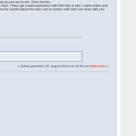
long as you are to me. i love movies.
 love. I have got a bad experience with Men this is why i came online and
anna be careful about the man i am in contact with and i am okay with you
«
Zuletzt geändert: 03. August 2014 um 10:34 von
Webmaster
»