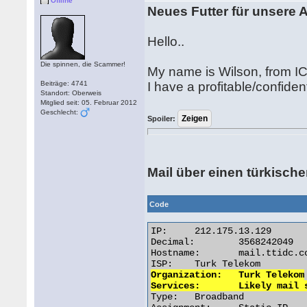
Offline
Neues Futter für unsere 
Hello..
Die spinnen, die Scammer!
My name is Wilson, from IC
Beiträge: 4741
I have a profitable/confiden
Standort: Oberweis
Mitglied seit: 05. Februar 2012
Geschlecht:
Spoiler:
Mail über einen türkische
Code
IP:	212.175.13.129

Decimal:	3568242049

Hostname:	mail.ttidc.com.tr

Organization:	Turk Telekom

Services:	Likely ma

Type:	Broadband
