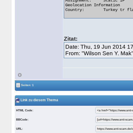
Assignment:	Static IP

Geolocation Information

Country:	Turkey tr flag 

Zitat:
Date: Thu, 19 Jun 2014 1
From: "Wilson Sen Y. Mak"
Seiten: 1
Link zu diesem Thema
HTML Code:
BBCode:
URL: