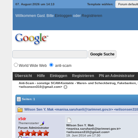
07. August 2026 um 14:13
Template wählen:
Willkommen Gast. Bitte
Einloggen
oder
Registrieren
World Wide Web
anti-scam
Übersicht
Hilfe
Einloggen
Registrieren
PN an Administrator
Anti-Scam
›
sonstige SCAM-Kontakte
›
Waren- und Scheckbetrug, Fakebanken, 
<wilsonsen310@gmail.com>
Seiten: 1
Wilson Sen Y. Mak <manisa.saruhanli@tarimnet.gov.tr> <wilsonsen31
x5dr
Themenstarter
Wilson Sen Y. Mak
Forum Administrator
<manisa.saruhanli@tarimnet.gov.tr>
<wilsonsen310@gmail.com>
19. Juni 2014 um 17:30