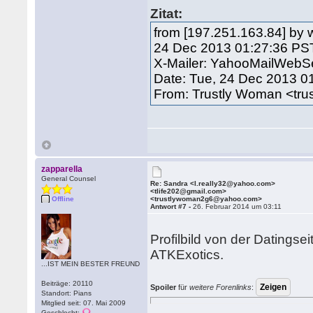
Zitat:
from [197.251.163.84] by 
24 Dec 2013 01:27:36 PS
X-Mailer: YahooMailWebSe
Date: Tue, 24 Dec 2013 0
From: Trustly Woman <t
zapparella
General Counsel
Re: Sandra <l.really32@yahoo.com>
<tlife202@gmail.com>
Offline
<trustlywoman2g6@yahoo.com>
Antwort #7 -
26. Februar 2014 um 03:11
Profilbild von der Datingse
ATKExotics.
...IST MEIN BESTER FREUND
Beiträge: 20110
Spoiler
für
weitere Forenlinks
:
Standort: Pians
Mitglied seit: 07. Mai 2009
Geschlecht: