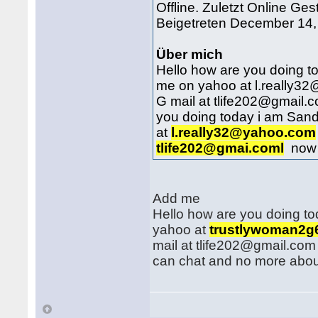
Offline. Zuletzt Online Ges
Beigetreten December 14,
Über mich
Hello how are you doing to
me on yahoo at l.really3
G mail at tlife202@gmail.c
you doing today i am Sand
at
l.really32@yahoo.com
tlife202@gmai.coml
now i
Add me
Hello how are you doing to
yahoo at
trustlywoman2
mail at tlife202@gmail.com 
can chat and no more about