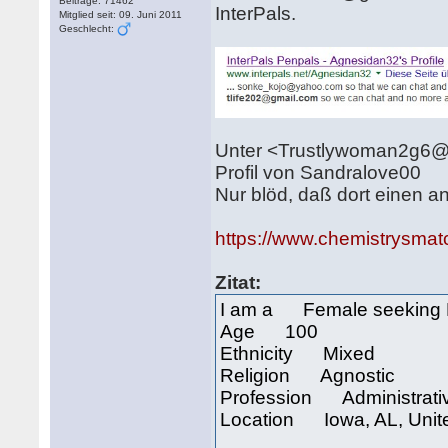
Beiträge: 71462
InterPals.
Mitglied seit: 09. Juni 2011
Geschlecht:
Unter <Trustlywoman2g6@y
Profil von Sandralove00
Nur blöd, daß dort einen a
https://www.chemistrysmat
Zitat:
I am a Female seeking 
Age 100
Ethnicity Mixed
Religion Agnostic
Profession Administrati
Location Iowa, AL, Unit