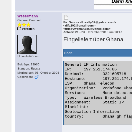
Wesermann
General Counsel
Re: Sandra <l.really32@yahoo.com>
<tlife202@gmail.com>
Verboten
<trustlywoman2g6@yahoo.com>
Antwort #1 -
23. Dezember 2013 um 10:47
Eingeliefert über Ghana
Code
I love Anti-Scam
General IP Information

Beiträge: 33966
Standort: Russia
IP:	197.251.174.86

Mitglied seit: 08. Oktober 2008
Decimal:	3321605718

Geschlecht:
Hostname:	197.251.174.86

ISP:	Ghana Telecom

Organization:	Vodafone Ghana

Services:	None detected

Type:	Wireless Broadband

Assignment:	Static IP

Blacklist:

Geolocation Information

Country:	Ghana gh flag 
