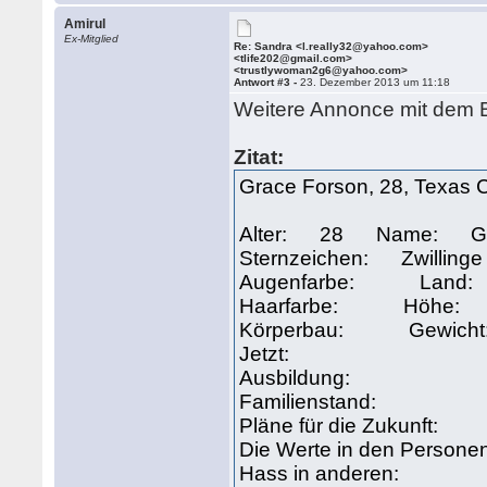
Amirul
Ex-Mitglied
Re: Sandra <l.really32@yahoo.com>
<tlife202@gmail.com>
<trustlywoman2g6@yahoo.com>
Antwort #3 -
23. Dezember 2013 um 11:18
Weitere Annonce mit dem B
Zitat:
Grace Forson, 28, Texas C
Alter: 28 Name: Gn
Sternzeichen: Zwilling
Augenfarbe: Land
Haarfarbe: Höhe
Körperbau: Gewic
Jetzt:
Ausbildung:
Familienstand:
Pläne für die Zukunft:
Die Werte in den Perso
Hass in anderen: