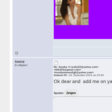
Amirul
Ex-Mitglied
Re: Sandra <l.really32@yahoo.com>
<tlife202@gmail.com>
<trustlywoman2g6@yahoo.com>
Antwort #5 -
24. Dezember 2013 um 15:40
Ok dear and add me on ya
Spoiler: