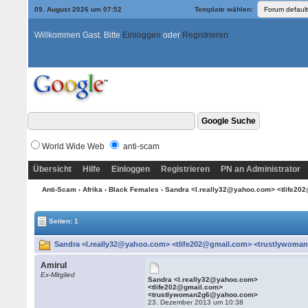
09. August 2026 um 07:52
Template wählen:
Willkommen Gast. Bitte
Einloggen
oder
Registrieren
World Wide Web
anti-scam
Übersicht
Hilfe
Einloggen
Registrieren
PN an Administrator
Anti-Scam
›
Afrika
›
Black Females
› Sandra <l.really32@yahoo.com> <tlife
Seiten: 1
Sandra <l.really32@yahoo.com> <tlife202@gmail.com> <trustlywoma
Amirul
Ex-Mitglied
Sandra <l.really32@yahoo.com>
<tlife202@gmail.com>
<trustlywoman2g6@yahoo.com>
23. Dezember 2013 um 10:38