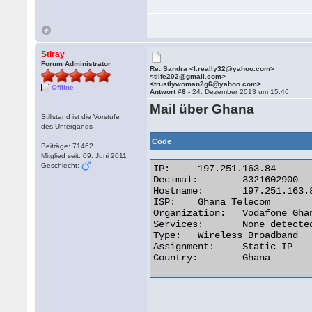
Stiray
Forum Administrator
Re: Sandra <l.really32@yahoo.com>
<tlife202@gmail.com>
<trustlywoman2g6@yahoo.com>
Offline
Antwort #6 -
24. Dezember 2013 um 15:46
Mail über Ghana
Stillstand ist die Vorstufe
des Untergangs
Code
Beiträge: 71462
Mitglied seit: 09. Juni 2011
Geschlecht:
IP:	197.251.163.84

Decimal:	3321602900

Hostname:	197.251.163.84

ISP:	Ghana Telecom

Organization:	Vodafone Ghana

Services:	None detected

Type:	Wireless Broadband

Assignment:	Static IP

Country:	Ghana 
