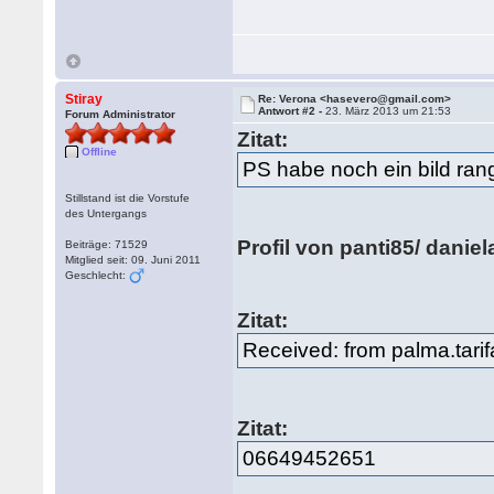
Stiray
Re: Verona <hasevero@gmail.com>
Antwort #2 -
23. März 2013 um 21:53
Forum Administrator
Zitat:
Offline
PS habe noch ein bild rang
Stillstand ist die Vorstufe
des Untergangs
Profil von panti85/ daniel
Beiträge: 71529
Mitglied seit: 09. Juni 2011
Geschlecht:
Zitat:
Received: from palma.tarif
Zitat:
06649452651