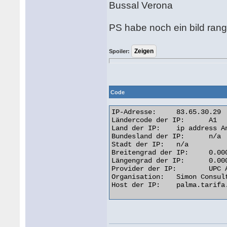
Bussal Verona
PS habe noch ein bild range
Spoiler:
Code
IP-Adresse: 	83.65.30.29

Ländercode der IP: 	A1

Land der IP: 	ip address Anonymous Proxy

Bundesland der IP: 	n/a

Stadt der IP: 	n/a

Breitengrad der IP: 	0.0000

Längengrad der IP: 	0.0000

Provider der IP: 	UPC Austria GmbH

Organisation: 	Simon Consulting GmbH

Host der IP: 	palma.tarifa.biz 
