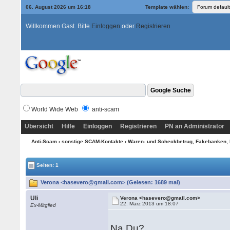
06. August 2026 um 16:18
Template wählen:
Willkommen Gast. Bitte
Einloggen
oder
Registrieren
World Wide Web
anti-scam
Übersicht
Hilfe
Einloggen
Registrieren
PN an Administrator
Anti-Scam
›
sonstige SCAM-Kontakte
›
Waren- und Scheckbetrug, Fakebanken, 
Seiten: 1
Verona <hasevero@gmail.com> (Gelesen: 1689 mal)
Uli
Verona <hasevero@gmail.com>
22. März 2013 um 18:07
Ex-Mitglied
Na Du?