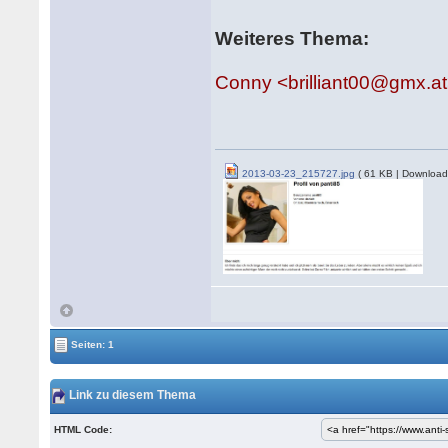
Weiteres Thema:
Conny <brilliant00@gmx.a
2013-03-23_215727.jpg
( 61 KB | Download
Seiten: 1
Link zu diesem Thema
HTML Code: