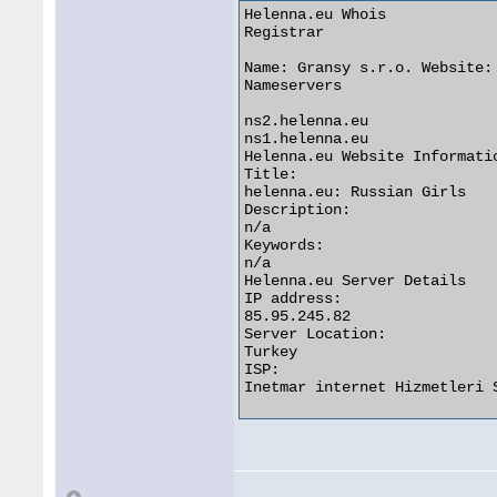
Helenna.eu Whois

Registrar

Name: Gransy s.r.o. Website: 
Nameservers

ns2.helenna.eu

ns1.helenna.eu

Helenna.eu Website Informatio
Title:

helenna.eu: Russian Girls

Description:

n/a

Keywords:

n/a

Helenna.eu Server Details

IP address:

85.95.245.82

Server Location:

Turkey

ISP:

Inetmar internet Hizmetleri S