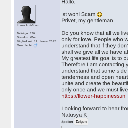
Hallo,
ist wohl Scam
Privet, my gentleman
I Love Anti-Scam
Do you know that all we live
Beiträge: 826
Standort: Wien
only for love. People who 
Mitglied seit: 19. Januar 2012
understand that if they don
Geschlecht:
shall we give all we have 
My greatest life goal is to 
Therefore I am contacting 
understand that some side o
tenderness and open heart
unite and create the beautif
only once and we must live 
https://flower-happiness.in
Looking forward to hear f
Natusya K
Spoiler: