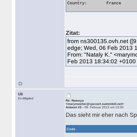
Country:	France 

Zitat:
from ns300135.ovh.net ([9
edge; Wed, 06 Feb 2013 
From: "Nataly K." <mary
Feb 2013 18:34:02 +0100
Uli
Ex-Mitglied
Re: Natusya
<marymosher@cpcourt.summitoh.net>
Antwort #2 -
08. Februar 2013 um 13:00
Das sieht mir eher nach Sp
Code