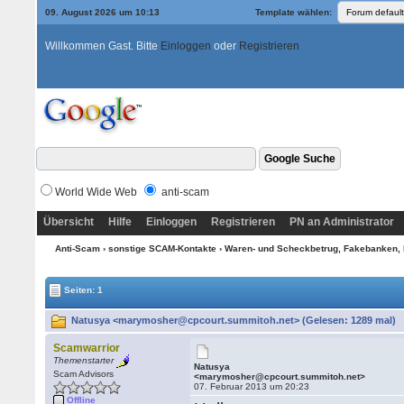
09. August 2026 um 10:13
Template wählen:
Willkommen Gast. Bitte
Einloggen
oder
Registrieren
World Wide Web
anti-scam
Übersicht
Hilfe
Einloggen
Registrieren
PN an Administrator
Anti-Scam
›
sonstige SCAM-Kontakte
›
Waren- und Scheckbetrug, Fakebanken, 
Seiten: 1
Natusya <marymosher@cpcourt.summitoh.net> (Gelesen: 1289 mal)
Scamwarrior
Themenstarter
Natusya
Scam Advisors
<marymosher@cpcourt.summitoh.net>
07. Februar 2013 um 20:23
Offline