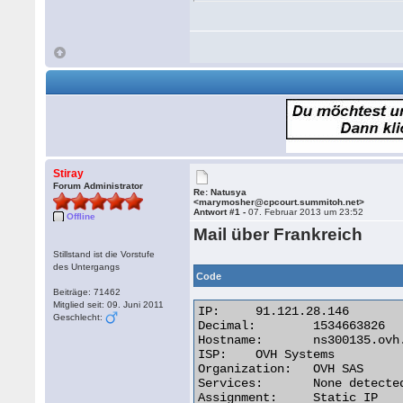
Stiray
Forum Administrator
Re: Natusya
<marymosher@cpcourt.summitoh.net>
Antwort #1 -
07. Februar 2013 um 23:52
Offline
Mail über Frankreich
Stillstand ist die Vorstufe
des Untergangs
Code
Beiträge: 71462
Mitglied seit: 09. Juni 2011
IP:	91.121.28.146

Geschlecht:
Decimal:	1534663826

Hostname:	ns300135.ovh.net

ISP:	OVH Systems

Organization:	OVH SAS

Services:	None detected

Assignment:	Static IP
