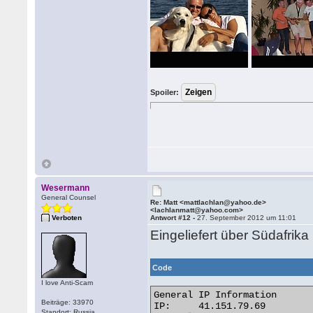
Spoiler:
Wesermann
General Counsel
Re: Matt <mattlachlan@yahoo.de>
<lachlanmatt@yahoo.com>
Verboten
Antwort #12 -
27. September 2012 um 11:01
Eingeliefert über Südafrika
Code
I love Anti-Scam
General IP Information

Beiträge: 33970
IP:	41.151.79.69

Standort: Russia