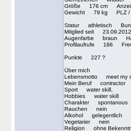
Größe 176 cm Anzeige
Gewicht 79 kg PLZ / La
Statur athletisch Bu
Mitglied seit 23.09.2
Augenfarbe braun Ha
Profilaufrufe 186 Fre
Punkte 227 ?
Über mich
Lebensmotto meet my so
Mein Beruf contractor
Sport water skill,
Hobbies water skill
Charakter spontanous
Rauchen nein
Alkohol gelegentlich
Vegetarier nein
Religion ohne Bekenntn