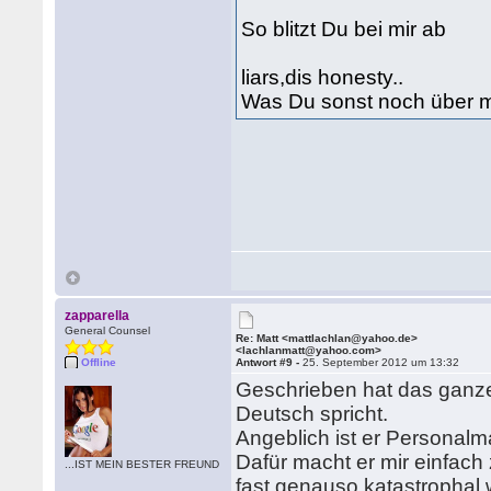
So blitzt Du bei mir ab
liars,dis honesty..
Was Du sonst noch über mi
zapparella
General Counsel
Re: Matt <mattlachlan@yahoo.de>
<lachlanmatt@yahoo.com>
Offline
Antwort #9 -
25. September 2012 um 13:32
Geschrieben hat das ganze 
Deutsch spricht.
Angeblich ist er Personalm
Dafür macht er mir einfach 
...IST MEIN BESTER FREUND
fast genauso katastrophal 