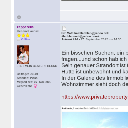
zapparella
General Counsel
Re: Matt <mattlachlan@yahoo.de>
<lachlanmatt@yahoo.com>
Offline
Antwort #14 -
27. September 2012 um 14:36
Ein bisschen Suchen, ein
fragen...und schon hab ic
Sein genauer Strandort ist
...IST MEIN BESTER FREUND
Hütte ist unbewohnt und ka
Beiträge: 20110
In der Galerie des Immobil
Standort: Pians
Mitglied seit: 07. Mai 2009
Wohnzimmer sieht doch deu
Geschlecht:
https://www.privatepropert