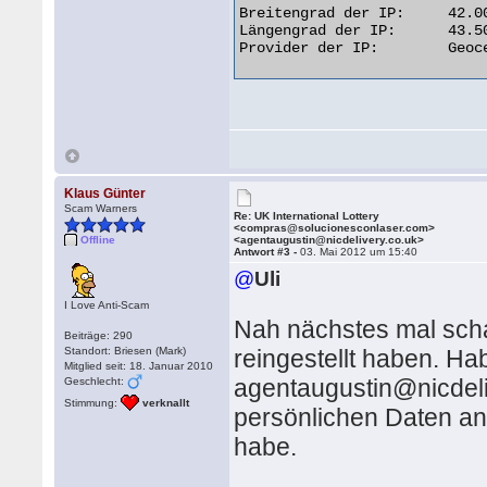
Breitengrad der IP: 	42.0000

Längengrad der IP: 	43.5000

Provider der IP: 	Geocell LTD.  

Klaus Günter
Scam Warners
Re: UK International Lottery
<compras@solucionesconlaser.com>
Offline
<agentaugustin@nicdelivery.co.uk>
Antwort #3 -
03. Mai 2012 um 15:40
@
Uli
I Love Anti-Scam
Nah nächstes mal scha
Beiträge: 290
Standort: Briesen (Mark)
reingestellt haben. Ha
Mitglied seit: 18. Januar 2010
agentaugustin@nicdeli
Geschlecht:
Stimmung:
verknallt
persönlichen Daten a
habe.