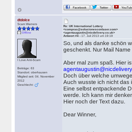
Facebook
Twitter
YouTu
dtdolce
Scam Warners
Re: UK International Lottery
<compras@solucionesconlaser.com>
Offline
<agentaugustin@nicdelivery.co.uk>
Antwort #4 -
17. Juli 2013 um 19:19
So, und als danke schön we
geschenkt. Nur Mail Name 
I Love Anti-Scam
Aber mal zum spaß. Hier is
agentaugustin@nicdelivery
Beiträge: 63
Standort: oberhausen
Doch über welche umwege 
Mitglied seit: 04. November
2012
Auch wusste ich nicht das i
Geschlecht:
Eine selbst entpackende Dat
werde. Ich kann mir denke
Hier noch der Text dazu.
Dear Winner,