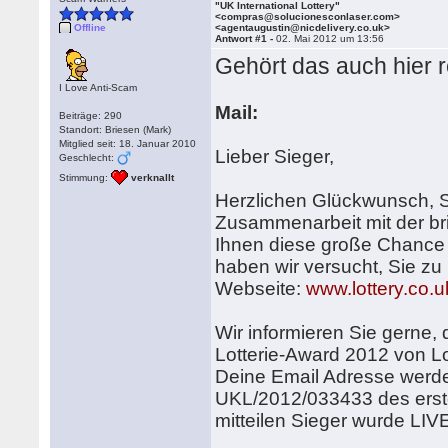
"UK International Lottery"
<compras@solucionesconlaser.com>
Offline
<agentaugustin@nicdelivery.co.uk>
Antwort #1 -
02. Mai 2012 um 13:56
Gehört das auch hier 
I Love Anti-Scam
Mail:
Beiträge: 290
Standort: Briesen (Mark)
Mitglied seit: 18. Januar 2010
Lieber Sieger,
Geschlecht:
Stimmung:
verknallt
Herzlichen Glückwunsch, Sie
Zusammenarbeit mit der b
Ihnen diese große Chance 
haben wir versucht, Sie zu 
Webseite:
www.lottery.co.u
Wir informieren Sie gerne,
Lotterie-Award 2012 von Lo
Deine Email Adresse wer
UKL/2012/033433 des erst
mitteilen Sieger wurde L