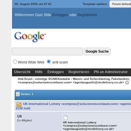
08. August 2026 um 07:01
Template wählen:
Willkommen Gast. Bitte
Einloggen
oder
Registrieren
World Wide Web
anti-scam
Übersicht
Hilfe
Einloggen
Registrieren
PN an Administrator
Anti-Scam
›
sonstige SCAM-Kontakte
›
Waren- und Scheckbetrug, Fakebanken, 
<compras@solucionesconlaser.com> <agentaugustin@nicdelivery.co.uk>
Seiten: 1
UK International Lottery <compras@solucionesconlaser.com> <agenta
2150 mal)
Uli
Ex-Mitglied
UK International Lottery
<compras@solucionesconlaser.com>
<agentaugustin@nicdelivery.co.uk>