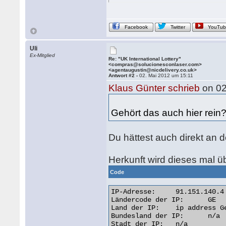
Facebook
Twitter
YouTu
Uli
Ex-Mitglied
Re: "UK International Lottery"
<compras@solucionesconlaser.com>
<agentaugustin@nicdelivery.co.uk>
Antwort #2 -
02. Mai 2012 um 15:11
Klaus Günter schrieb
on 02
Gehört das auch hier rein
Du hättest auch direkt an
Herkunft wird dieses mal ü
Code
IP-Adresse: 	91.151.140.4

Ländercode der IP: 	GE

Land der IP: 	ip address Georgia

Bundesland der IP: 	n/a

Stadt der IP: 	n/a
