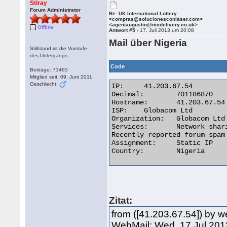
Stiray
Forum Administrator
Re: UK International Lottery
<compras@solucionesconlaser.com>
<agentaugustin@nicdelivery.co.uk>
Offline
Antwort #5 -
17. Juli 2013 um 20:08
Mail über Nigeria
Stillstand ist die Vorstufe
des Untergangs
Code
Beiträge: 71465
Mitglied seit: 09. Juni 2011
Geschlecht:
IP:	41.203.67.54

Decimal:	701186870

Hostname:	41.203.67.54

ISP:	Globacom Ltd

Organization:	Globacom Ltd

Services:	Network sharing device or proxy server

Recently reported forum spam 
Assignment:	Static IP

Country:	Nigeria 

Zitat:
from ([41.203.67.54]) by w
WebMail; Wed, 17 Jul 201