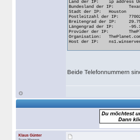
Land der IP: 	ip address United States

Bundesland der IP: 	Texas

Stadt der IP: 	Houston

Postleitzahl der IP: 	77002

Breitengrad der IP: 	29.7523

Längengrad der IP: 	-95.3670

Provider der IP: 	ThePlanet.com Internet Services

Organisation: 	ThePlanet.com Internet Services

Host der IP: 	ns1.winserver2.net 

Beide Telefonnummern sind
Klaus Günter
Scam Warners