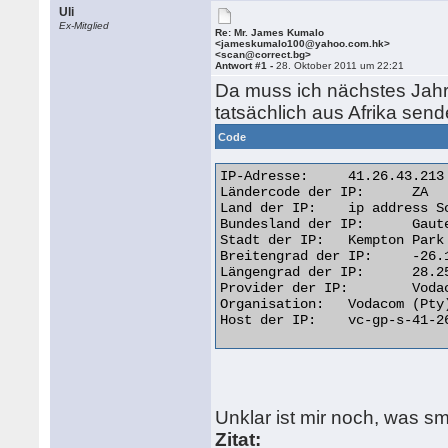
Uli
Ex-Mitglied
Re: Mr. James Kumalo
<jameskumalo100@yahoo.com.hk>
<scan@correct.bg>
Antwort #1 -
28. Oktober 2011 um 22:21
Da muss ich nächstes Jah
tatsächlich aus Afrika send
Code
IP-Adresse: 	41.26.43.213

Ländercode der IP: 	ZA

Land der IP: 	ip address South Africa

Bundesland der IP: 	Gauteng

Stadt der IP: 	Kempton Park

Breitengrad der IP: 	-26.1000

Längengrad der IP: 	28.2500

Provider der IP: 	Vodacom (Pty) Ltd.

Organisation: 	Vodacom (Pty) Ltd.

Host der IP: 	vc-gp-s-41-26-43-213.umts.vodacom.co.za 

Unklar ist mir noch, was sm
Zitat: