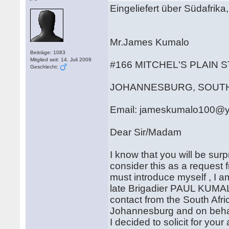
Eingeliefert über Südafrika,
Mr.James Kumalo
Beiträge: 1083
Mitglied seit: 14. Juli 2009
#166 MITCHEL'S PLAIN 
Geschlecht:
JOHANNESBURG, SOUTH
Email: jameskumalo100@
Dear Sir/Madam
I know that you will be surp
consider this as a request f
must introduce myself , I 
late Brigadier PAUL KUMALO
contact from the South Afr
Johannesburg and on beh
I decided to solicit for you