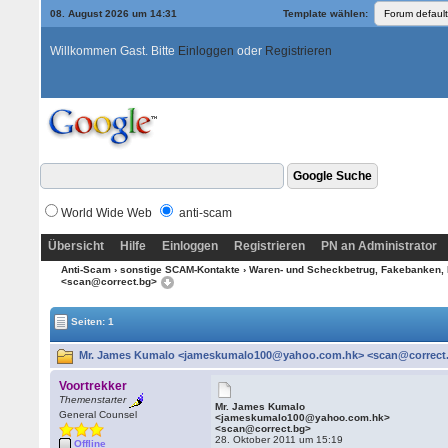
08. August 2026 um 14:31
Template wählen:
Willkommen Gast. Bitte
Einloggen
oder
Registrieren
World Wide Web
anti-scam
Übersicht
Hilfe
Einloggen
Registrieren
PN an Administrator
Anti-Scam
›
sonstige SCAM-Kontakte
›
Waren- und Scheckbetrug, Fakebanken, 
<scan@correct.bg>
Seiten: 1
Mr. James Kumalo <jameskumalo100@yahoo.com.hk> <scan@correct.b
Voortrekker
Themenstarter
Mr. James Kumalo
General Counsel
<jameskumalo100@yahoo.com.hk>
<scan@correct.bg>
28. Oktober 2011 um 15:19
Offline