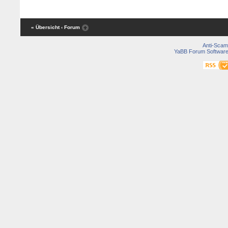
« Übersicht
‹ Forum
Anti-Scam
YaBB Forum Softwar