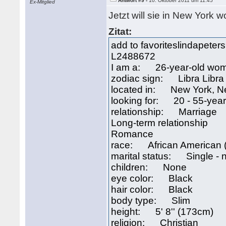
Antwort #9 -
10. Oktober 2011 um 11:45
Ex-Mitglied
Jetzt will sie in New York 
Zitat:
add to favoriteslindapeter
L2488672
I am a: 26-year-old wo
zodiac sign: Libra Libra
located in: New York, Ne
looking for: 20 - 55-yea
relationship: Marriage
Long-term relationship
Romance
race: African American (
marital status: Single - 
children: None
eye color: Black
hair color: Black
body type: Slim
height: 5' 8'' (173cm)
religion: Christian