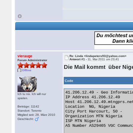
vierauge
Re: Linda <lindapeters93@yahoo.com>
Antwort #1 -
11. Mai 2011 um 23:41
Forum Administrator
Die Mail kommt über Nige
Offline
Code
41.206.12.49 - Geo Informatio
Ich tu nix. Ich will nur
IP Address 41.206.12.49

spielen.
Host 41.206.12.49.mtngprs.net
Location  NG, Nigeria

Beiträge: 11142
Standort: Toronto
City Port Harcourt, 50 -

Mitglied seit: 28. März 2010
Organization MTN Nigeria

Geschlecht:
ISP MTN Nigeria

AS Number AS29465 VGC Communi