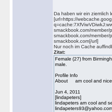
Da haben wir ein ziemlich le
[url=https://webcache.goo
q=cache:7XfViwVDiwkJ:ww
smackbook.com/member/pro
smackbook.com/member/pro
smackbook.com[/url]
Nur noch im Cache auffind
Zitat:
Female (27) from Birming
male.
Profile Info
About am cool and nice,,a
Jun 4, 2011
[lindapeters]
lindapeters am cool and 
lindapeters93@yahoo.com.