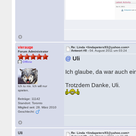
vierauge
Re: Linda <lindapeters93@yahoo.com>
Antwort #8 -
04. August 2011 um 03:24
Forum Administrator
@
Uli
Offline
Ich glaube, da war auch ei
Trotzdem Danke, Uli.
Ich tu nix. Ich will nur
spielen.
Beiträge: 11142
Standort: Toronto
Mitglied seit: 28. März 2010
Geschlecht:
Uli
Re: Linda <lindapeters93@yahoo.com>