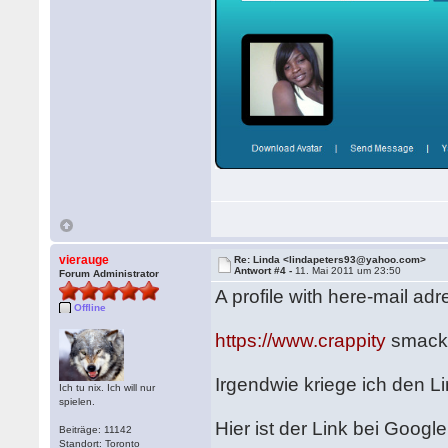
vierauge
Re: Linda <lindapeters93@yahoo.com>
Antwort #4 -
11. Mai 2011 um 23:50
Forum Administrator
A profile with here-mail adr
Offline
https://www.crappity
smackb
Irgendwie kriege ich den Lin
Ich tu nix. Ich will nur
spielen.
Hier ist der Link bei Google
Beiträge: 11142
Standort: Toronto