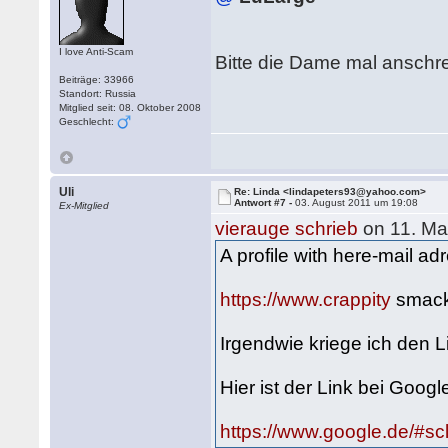
I love Anti-Scam
Bitte die Dame mal ansch
Beiträge: 33966
Standort: Russia
Mitglied seit: 08. Oktober 2008
Geschlecht:
Uli
Re: Linda <lindapeters93@yahoo.com>
Antwort #7 -
03. August 2011 um 19:08
Ex-Mitglied
vierauge schrieb
on 11. Ma
A profile with here-mail adr
https://www.crappity
smackb
Irgendwie kriege ich den Li
Hier ist der Link bei Googl
https://www.google.de/#s