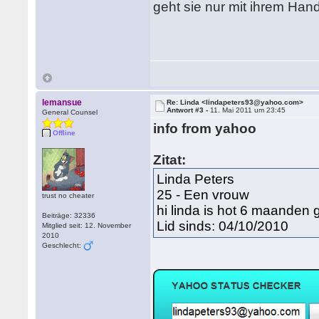
geht sie nur mit ihrem Han
lemansue
Re: Linda <lindapeters93@yahoo.com>
Antwort #3 -
11. Mai 2011 um 23:45
General Counsel
info from yahoo
Offline
Zitat:
Linda Peters
25 - Een vrouw
trust no cheater
hi linda is hot 6 maanden
Beiträge: 32336
Lid sinds: 04/10/2010
Mitglied seit: 12. November
2010
Geschlecht: