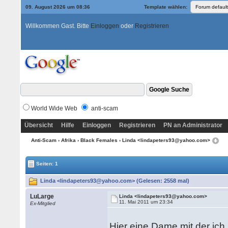
09. August 2026 um 08:36
Template wählen:
Willkommen Gast. Bitte
Einloggen
oder
Registrieren
World Wide Web
anti-scam
Übersicht
Hilfe
Einloggen
Registrieren
PN an Administrator
Anti-Scam
›
Afrika
›
Black Females
› Linda <lindapeters93@yahoo.com>
Seiten: 1
Linda <lindapeters93@yahoo.com> (Gelesen: 2558 mal)
LuLarge
Linda <lindapeters93@yahoo.com>
11. Mai 2011 um 23:34
Ex-Mitglied
Hier eine Dame mit der ic