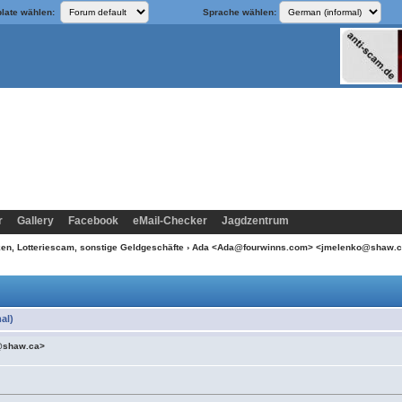
late wählen:
Sprache wählen:
r
Gallery
Facebook
eMail-Checker
Jagdzentrum
n, Lotteriescam, sonstige Geldgeschäfte
› Ada <Ada@fourwinns.com> <jmelenko@shaw.
al)
@shaw.ca>