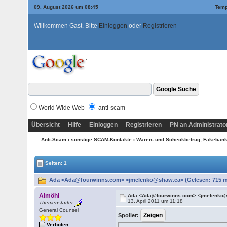
09. August 2026 um 08:45
Temp
Willkommen Gast. Bitte
Einloggen
oder
Registrieren
World Wide Web
anti-scam
Übersicht
Hilfe
Einloggen
Registrieren
PN an Administrato
Anti-Scam
›
sonstige SCAM-Kontakte
›
Waren- und Scheckbetrug, Fakebanke
Seiten: 1
Ada <Ada@fourwinns.com> <jmelenko@shaw.ca> (Gelesen: 715 m
Almöhi
Ada <Ada@fourwinns.com> <jmelenko
13. April 2011 um 11:18
Themenstarter
General Counsel
Spoiler:
Verboten