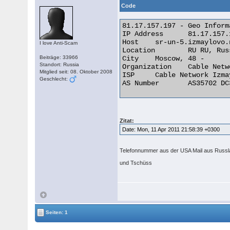
Code
81.17.157.197 - Geo Informa
IP Address 	81.17.157.197

Host 	sr-un-5.izmaylovo.net

I love Anti-Scam
Location 	RU RU, Russian Federation

Beiträge: 33966
City 	Moscow, 48 -

Standort: Russia
Organization 	Cable Network Izmaylovo.RU

Mitglied seit: 08. Oktober 2008
ISP 	Cable Network Izmaylovo.RU

Geschlecht:
AS Number 	AS35702 DC3000 Autonomous System 

Zitat:
Date: Mon, 11 Apr 2011 21:58:39 +0300
Telefonnummer aus der USA Mail aus Russla
und Tschüss
Seiten: 1