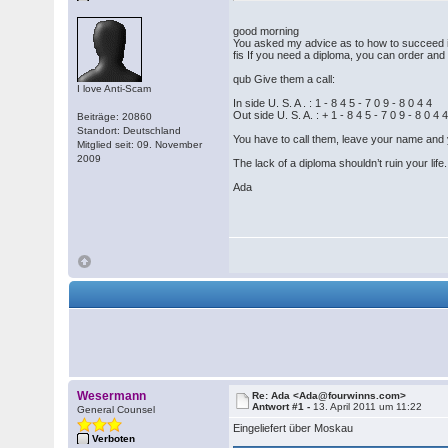
good morning
You asked my advice as to how to succeed i
fis If you need a diploma, you can order and 
qub Give them a call:
I love Anti-Scam
In side U. S. A . : 1 - 8 4 5 - 7 0 9 - 8 0 4 4
Out side U. S. A. : + 1 - 8 4 5 - 7 0 9 - 8 0 4 
Beiträge: 20860
Standort: Deutschland
You have to call them, leave your name and y
Mitglied seit: 09. November
2009
The lack of a diploma shouldn’t ruin your life.
Ada
Wesermann
Re: Ada <Ada@fourwinns.com>
Antwort #1 -
13. April 2011 um 11:22
General Counsel
Eingeliefert über Moskau
Verboten