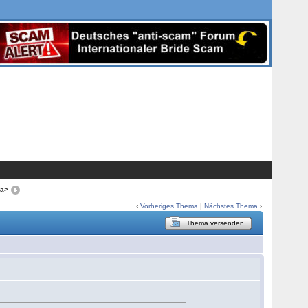
ca>
‹
Vorheriges Thema
|
Nächstes Thema
›
Thema versenden