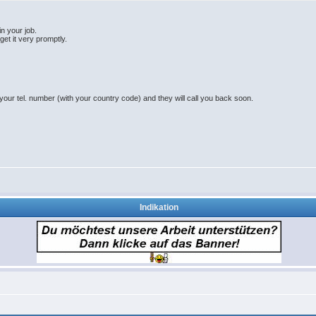
n your job.
get it very promptly.
4
our tel. number (with your country code) and they will call you back soon.
Indikation