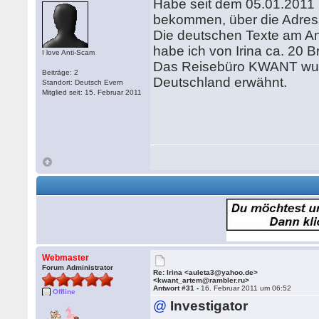
Habe seit dem 05.01.2011 
bekommen, über die Adres
Die deutschen Texte am Anf
habe ich von Irina ca. 20 B
I love Anti-Scam
Das Reisebüro KWANT wurd
Beiträge: 2
Deutschland erwähnt.
Standort: Deutsch Evern
Mitglied seit: 15. Februar 2011
Webmaster
Forum Administrator
Re: Irina <auleta3@yahoo.de>
<kwant_artem@rambler.ru>
Antwort #31 -
16. Februar 2011 um 06:52
Offline
@
Investigator