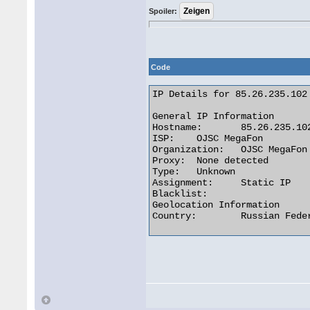
Spoiler:
Code
IP Details for 85.26.235.102

General IP Information

Hostname:	85.26.235.102

ISP:	OJSC MegaFon

Organization:	OJSC MegaFon

Proxy:	None detected

Type:	Unknown

Assignment:	Static IP

Blacklist:

Geolocation Information

Country:	Russian Federation  
