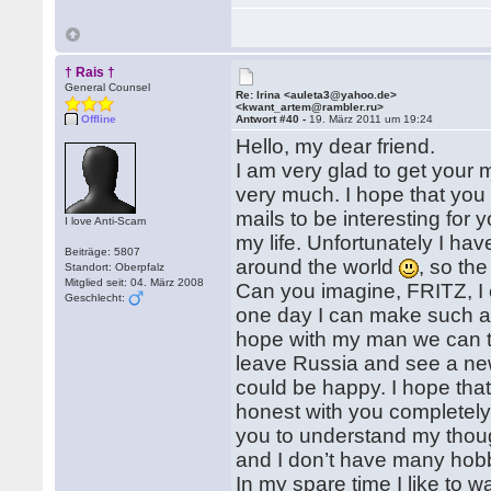
† Rais †
General Counsel
Re: Irina <auleta3@yahoo.de>
<kwant_artem@rambler.ru>
Offline
Antwort #40 -
19. März 2011 um 19:24
Hello, my dear friend.
I am very glad to get your m
very much. I hope that you
mails to be interesting for y
I love Anti-Scam
my life. Unfortunately I hav
Beiträge: 5807
around the world
, so the
Standort: Oberpfalz
Mitglied seit: 04. März 2008
Can you imagine, FRITZ, I 
Geschlecht:
one day I can make such a tr
hope with my man we can trav
leave Russia and see a new
could be happy. I hope that
honest with you completely.
you to understand my thoug
and I don’t have many hobb
In my spare time I like to w