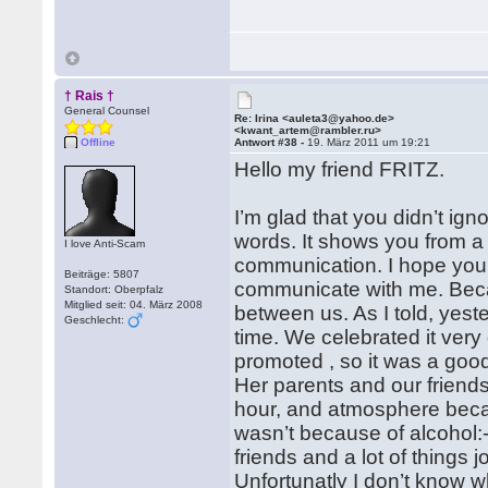
† Rais †
General Counsel
Re: Irina <auleta3@yahoo.de>
<kwant_artem@rambler.ru>
Offline
Antwort #38 -
19. März 2011 um 19:21
Hello my friend FRITZ.
I’m glad that you didn’t 
words. It shows you from a 
I love Anti-Scam
communication. I hope you wi
Beiträge: 5807
communicate with me. Becau
Standort: Oberpfalz
Mitglied seit: 04. März 2008
between us. As I told, yest
Geschlecht:
time. We celebrated it ver
promoted , so it was a good
Her parents and our friend
hour, and atmosphere beca
wasn’t because of alcohol:-
friends and a lot of things 
Unfortunatly I don’t know w