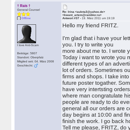
† Rais †
General Counsel
Re: Irina <auleta3@yahoo.de>
<kwant_artem@rambler.ru>
Offline
Antwort #37 -
19. März 2011 um 19:19
Hello my friend FRITZ.
I'm glad that i have your le
you. I try to write you
I love Anti-Scam
more about me to. I wrote y
Beiträge: 5807
Today i want to wrote you 
Standort: Oberpfalz
Mitglied seit: 04. März 2008
different types of an adve
Geschlecht:
lot of orders. Sometimes ou
firms and shops. I take int
future poster togather. S
have very intertsting orde
where man congratulate hi
people are ready to do every
general all our orders are
day begins at 10:00 and fin
finish the work. I go back h
Tell me please, FRITZ, do y