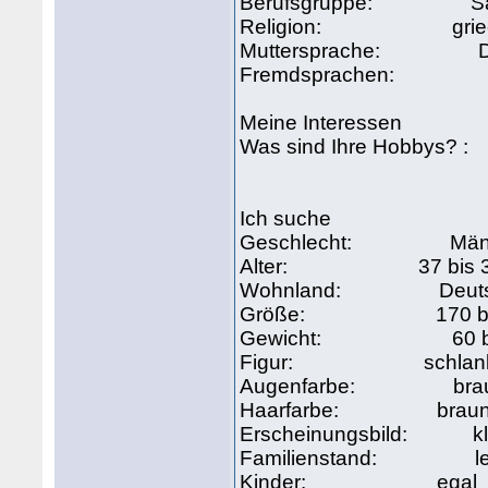
Berufsgruppe: Sage
Religion: griechi
Muttersprache: D
Fremdsprachen: Engl
Meine Interessen
Was sind Ihre Hobbys? :
Ich suche
Geschlecht: Män
Alter: 37 bis 
Wohnland: Deutsc
Größe: 170 bis 
Gewicht: 60 bis
Figur: schlank ath
Augenfarbe: braun b
Haarfarbe: braun 
Erscheinungsbild: klassis
Familienstand: ledig 
Kinder: egal