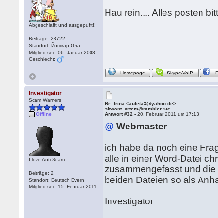
Hau rein.... Alles posten bit
Abgeschlafft und ausgepufft!!
Beiträge: 28722
Standort: Йошкар-Ола
Mitglied seit: 06. Januar 2008
Geschlecht:
Homepage
Skype/VoIP
Investigator
Scam Warners
Re: Irina <auleta3@yahoo.de>
<kwant_artem@rambler.ru>
Offline
Antwort #32 -
20. Februar 2011 um 17:13
@
Webmaster
ich habe da noch eine Frag
alle in einer Word-Datei c
I love Anti-Scam
zusammengefasst und die Bi
Beiträge: 2
beiden Dateien so als An
Standort: Deutsch Evern
Mitglied seit: 15. Februar 2011
Investigator