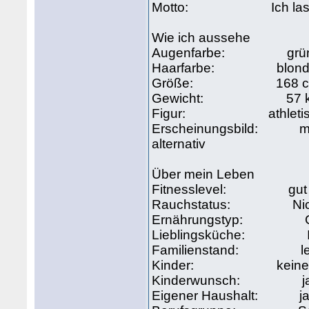
Motto: Ich lasse mir 
Wie ich aussehe
Augenfarbe: grü
Haarfarbe: blon
Größe: 168 
Gewicht: 57 
Figur: athletis
Erscheinungsbild: modisc
alternativ
Über mein Leben
Fitnesslevel: gut 
Rauchstatus: Nich
Ernährungstyp: Ges
Lieblingsküche: Ital
Familienstand: le
Kinder: kein
Kinderwunsch: j
Eigener Haushalt: j