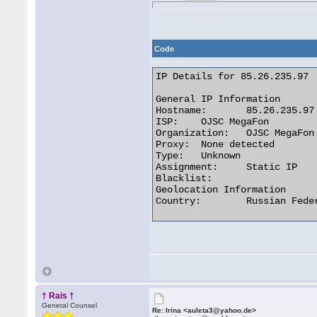
Code
IP Details for 85.26.235.97

General IP Information

Hostname:	85.26.235.97

ISP:	OJSC MegaFon

Organization:	OJSC MegaFon

Proxy:	None detected

Type:	Unknown

Assignment:	Static IP

Blacklist:

Geolocation Information

Country:	Russian Federation  

† Rais †
General Counsel
Re: Irina <auleta3@yahoo.de>