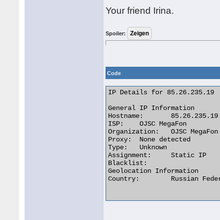
Your friend Irina.
Spoiler:
Code
IP Details for 85.26.235.19

General IP Information

Hostname:	85.26.235.19

ISP:	OJSC MegaFon

Organization:	OJSC MegaFon

Proxy:	None detected

Type:	Unknown

Assignment:	Static IP

Blacklist:

Geolocation Information

Country:	Russian Federation
