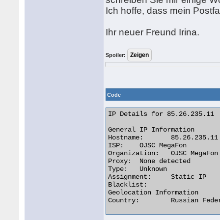
Ich hoffe, dass mein Postfa
Ihr neuer Freund Irina.
Spoiler:
Code
IP Details for 85.26.235.11

General IP Information

Hostname:	85.26.235.11

ISP:	OJSC MegaFon

Organization:	OJSC MegaFon

Proxy:	None detected

Type:	Unknown

Assignment:	Static IP

Blacklist:

Geolocation Information

Country:	Russian Federation  
