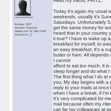
Hello my friend, FRITZ.
Today it’s again my usual w
weekends, usually it’s Sund
I love Anti-Scam
Saturdays. Unfortunately S
Beiträge: 5807
get the same money for wor
Standort: Oberpfalz
Mitglied seit: 04. März 2008
heard that in your country 
Geschlecht:
it true? I have to wake up 
breakfast for myself, to w
an easy breakfast. It’s a cu
butter or ham. All depend
I cannot
afford to eat too much. It 
sleep longer and do what I
The first thing what I do at
you. My day begins with a g
reply to your mails at once
when I have a break, if I’m
It’s very complicated for m
mail because often my clien
can be my colleagues at w