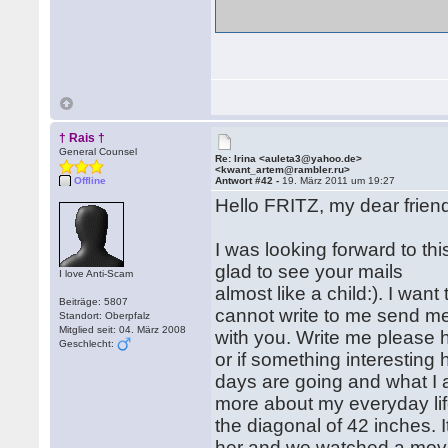
† Rais †
General Counsel
Re: Irina <auleta3@yahoo.de>
<kwant_artem@rambler.ru>
Offline
Antwort #42 -
19. März 2011 um 19:27
Hello FRITZ, my dear frien
I was looking forward to th
glad to see your mails
I love Anti-Scam
almost like a child:). I wan
Beiträge: 5807
cannot write to me send me 
Standort: Oberpfalz
Mitglied seit: 04. März 2008
with you. Write me please 
Geschlecht:
or if something interesting
days are going and what I 
more about my everyday lif
the diagonal of 42 inches. I
her and we watched a movi