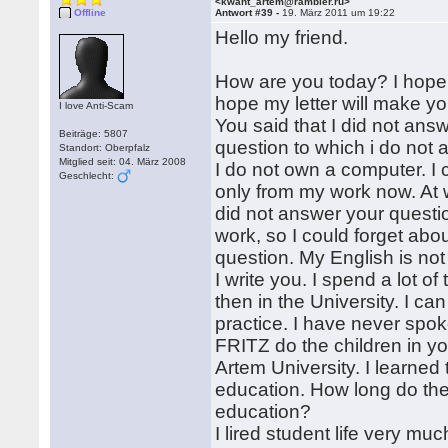
<kwant_artem@rambler.ru>
Offline
Antwort #39 -
19. März 2011 um 19:22
Hello my friend.
How are you today? I hope
hope my letter will make yo
I love Anti-Scam
You said that I did not answ
Beiträge: 5807
question to which i do not 
Standort: Oberpfalz
Mitglied seit: 04. März 2008
I do not own a computer. I 
Geschlecht:
only from my work now. At 
did not answer your questio
work, so I could forget abo
question. My English is no
I write you. I spend a lot of
then in the University. I c
practice. I have never spok
FRITZ do the children in yo
Artem University. I learned 
education. How long do the
education?
I lired student life very mu