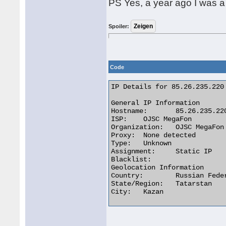
PS Yes, a year ago I was a
Spoiler:
Code
IP Details for 85.26.235.220

General IP Information

Hostname:	85.26.235.220

ISP:	OJSC MegaFon

Organization:	OJSC MegaFon

Proxy:	None detected

Type:	Unknown

Assignment:	Static IP

Blacklist:

Geolocation Information

Country:	Russian Federation

State/Region:	Tatarstan

City:	Kazan 
