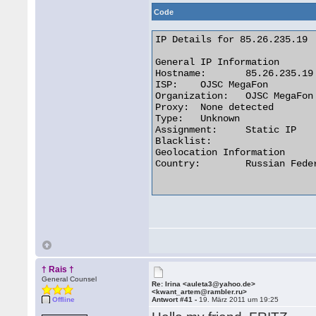
Code
IP Details for 85.26.235.19

General IP Information

Hostname:	85.26.235.19

ISP:	OJSC MegaFon

Organization:	OJSC MegaFon

Proxy:	None detected

Type:	Unknown

Assignment:	Static IP

Blacklist:

Geolocation Information

Country:	Russian Federation

† Rais †
General Counsel
Re: Irina <auleta3@yahoo.de>
<kwant_artem@rambler.ru>
Offline
Antwort #41 -
19. März 2011 um 19:25