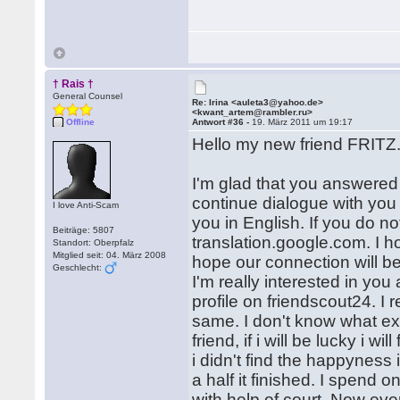
† Rais †
General Counsel
Re: Irina <auleta3@yahoo.de>
<kwant_artem@rambler.ru>
Offline
Antwort #36 -
19. März 2011 um 19:17
Hello my new friend FRITZ
I'm glad that you answered m
continue dialogue with you i
I love Anti-Scam
you in English. If you do 
Beiträge: 5807
translation.google.com. I h
Standort: Oberpfalz
Mitglied seit: 04. März 2008
hope our connection will be 
Geschlecht:
I'm really interested in yo
profile on friendscout24. I 
same. I don't know what exac
friend, if i will be lucky i 
i didn't find the happyness 
a half it finished. I spend 
with help of court. Now ever