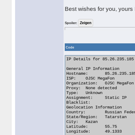
Best wishes for you, yours 
Spoiler:
Code
IP Details for 85.26.235.185

General IP Information

Hostname:	85.26.235.185

ISP:	OJSC MegaFon

Organization:	OJSC MegaFon

Proxy:	None detected

Type:	Unknown

Assignment:	Static IP

Blacklist:

Geolocation Information

Country:	Russian Federation

State/Region:	Tatarstan

City:	Kazan

Latitude:	55.75

Longitude:	49.1333
