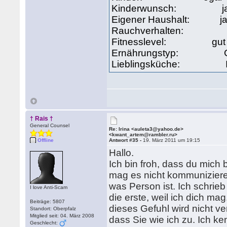
Kinderwunsch: j
Eigener Haushalt: j
Rauchverhalten: gele
Fitnesslevel: gut 
Ernährungstyp: Ges
Lieblingsküche: Itali
† Rais †
General Counsel
Re: Irina <auleta3@yahoo.de>
<kwant_artem@rambler.ru>
Offline
Antwort #35 -
19. März 2011 um 19:15
Hallo.
Ich bin froh, dass du mich b
mag es nicht kommunizieren
was Person ist. Ich schrie
I love Anti-Scam
die erste, weil ich dich mag
Beiträge: 5807
dieses Gefuhl wird nicht v
Standort: Oberpfalz
Mitglied seit: 04. März 2008
dass Sie wie ich zu. Ich k
Geschlecht: