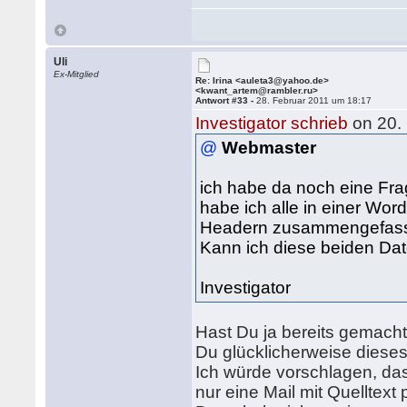
Uli
Ex-Mitglied
Re: Irina <auleta3@yahoo.de>
<kwant_artem@rambler.ru>
Antwort #33 -
28. Februar 2011 um 18:17
Investigator schrieb
on 20.
@
Webmaster
ich habe da noch eine Frag
habe ich alle in einer Wor
Headern zusammengefasst u
Kann ich diese beiden Da
Investigator
Hast Du ja bereits gemacht
Du glücklicherweise dieses
Ich würde vorschlagen, dass
nur eine Mail mit Quelltext