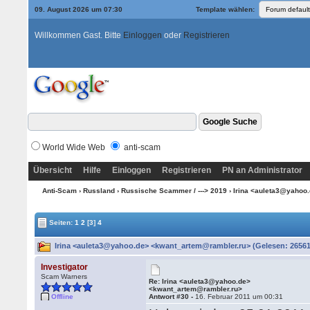
09. August 2026 um 07:30
Template wählen:
Willkommen Gast. Bitte
Einloggen
oder
Registrieren
World Wide Web
anti-scam
Übersicht
Hilfe
Einloggen
Registrieren
PN an Administrator
Anti-Scam
›
Russland
›
Russische Scammer / ---> 2019
› Irina <auleta3@yahoo
Seiten:
1
2
[3]
4
Irina <auleta3@yahoo.de> <kwant_artem@rambler.ru> (Gelesen: 26561
Investigator
Scam Warners
Re: Irina <auleta3@yahoo.de>
<kwant_artem@rambler.ru>
Offline
Antwort #30 -
16. Februar 2011 um 00:31