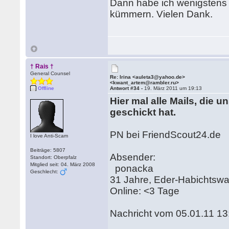
Dann habe ich wenigstens 
kümmern. Vielen Dank.
† Rais †
General Counsel
Re: Irina <auleta3@yahoo.de>
<kwant_artem@rambler.ru>
Offline
Antwort #34 -
19. März 2011 um 19:13
Hier mal alle Mails, die u
geschickt hat.
PN bei FriendScout24.de
I love Anti-Scam
Beiträge: 5807
Absender:
Standort: Oberpfalz
Mitglied seit: 04. März 2008
ponacka
Geschlecht:
31 Jahre, Eder-Habichtswa
Online: <3 Tage
Nachricht vom 05.01.11 13