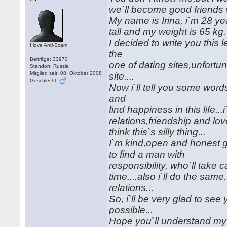
we`ll become good friends 
My name is Irina, i`m 28 ye
tall and my weight is 65 kg.
I decided to write you this 
I love Anti-Scam
the
Beiträge: 33970
one of dating sites,unfortu
Standort: Russia
Mitglied seit: 08. Oktober 2008
site....
Geschlecht:
Now i`ll tell you some word
and
find happiness in this life..
relations,friendship and lov
think this`s silly thing...
I`m kind,open and honest gi
to find a man with
responsibility, who`ll take
time....also i`ll do the sam
relations...
So, i`ll be very glad to see
possible...
Hope you`ll understand my En