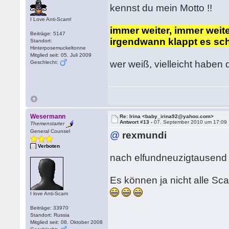
kennst du mein Motto !!
I Love Anti-Scam!
immer weiter, immer weite
Beiträge: 5147
irgendwann klappt es sc
Standort:
Hinterposemuckeltonne
Mitglied seit: 05. Juli 2009
wer weiß, vielleicht haben
Geschlecht:
Wesermann
Re: Irina <baby_irina92@yahoo.com>
Antwort #13 -
07. September 2010 um 17:09
Themenstarter
General Counsel
@
rexmundi
Verboten
nach elfundneuzigtausend Ma
Es können ja nicht alle S
I love Anti-Scam
Beiträge: 33970
Standort: Russia
Mitglied seit: 08. Oktober 2008