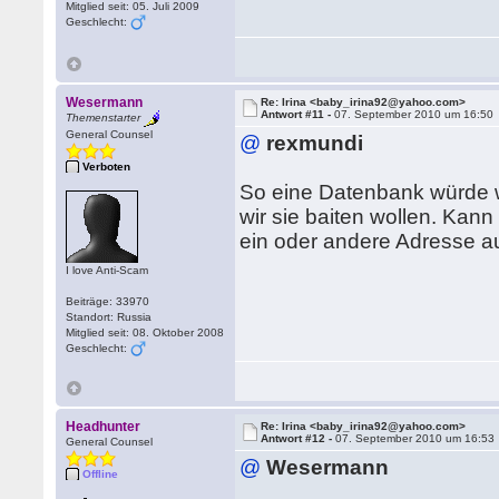
Mitglied seit: 05. Juli 2009
Geschlecht:
Wesermann
Re: Irina <baby_irina92@yahoo.com>
Antwort #11 -
07. September 2010 um 16:50
Themenstarter
General Counsel
@
rexmundi
Verboten
So eine Datenbank würde 
wir sie baiten wollen. Kann
ein oder andere Adresse au
I love Anti-Scam
Beiträge: 33970
Standort: Russia
Mitglied seit: 08. Oktober 2008
Geschlecht:
Headhunter
Re: Irina <baby_irina92@yahoo.com>
Antwort #12 -
07. September 2010 um 16:53
General Counsel
@
Wesermann
Offline