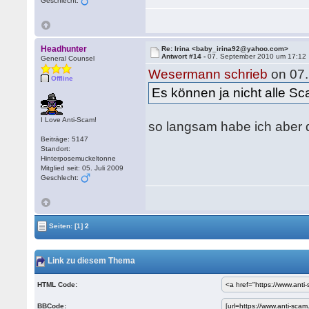
Geschlecht:
Headhunter
Re: Irina <baby_irina92@yahoo.com>
Antwort #14 -
07. September 2010 um 17:12
General Counsel
Wesermann schrieb
on 07.
Offline
Es können ja nicht alle S
I Love Anti-Scam!
so langsam habe ich aber d
Beiträge: 5147
Standort:
Hinterposemuckeltonne
Mitglied seit: 05. Juli 2009
Geschlecht:
Seiten:
[1]
2
Link zu diesem Thema
HTML Code:
BBCode: