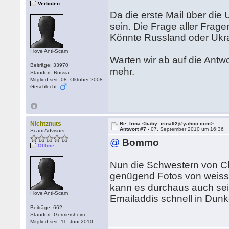
Verboten
Da die erste Mail über di
sein. Die Frage aller Frage
Könnte Russland oder Ukra
I love Anti-Scam
Warten wir ab auf die Antw
Beiträge: 33970
mehr.
Standort: Russia
Mitglied seit: 08. Oktober 2008
Geschlecht:
Nichtznuts
Re: Irina <baby_irina92@yahoo.com>
Antwort #7 -
07. September 2010 um 16:36
Scam Advisors
@
Bommo
Offline
Nun die Schwestern von Ch
genügend Fotos von weisse
kann es durchaus auch sein
I love Anti-Scam
Emailaddis schnell in Dunke
Beiträge: 662
Standort: Germersheim
Mitglied seit: 11. Juni 2010