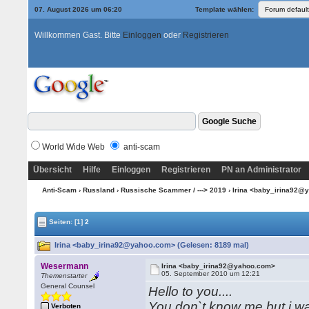
07. August 2026 um 06:20
Template wählen:
Willkommen Gast. Bitte
Einloggen
oder
Registrieren
World Wide Web
anti-scam
Übersicht
Hilfe
Einloggen
Registrieren
PN an Administrator
Anti-Scam
›
Russland
›
Russische Scammer / ---> 2019
› Irina <baby_irina92
Seiten:
[1]
2
Irina <baby_irina92@yahoo.com> (Gelesen: 8189 mal)
Wesermann
Irina <baby_irina92@yahoo.com>
05. September 2010 um 12:21
Themenstarter
General Counsel
Hello to you....
You don`t know me,but i wa
Verboten