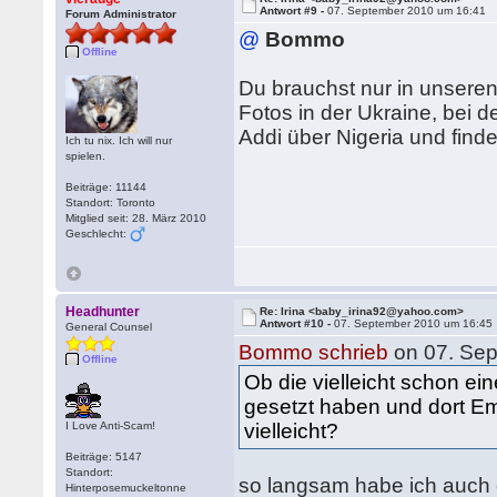
Antwort #9 -
07. September 2010 um 16:41
Forum Administrator
@
Bommo
Offline
Du brauchst nur in unsere
Fotos in der Ukraine, bei d
Addi über Nigeria und find
Ich tu nix. Ich will nur
spielen.
Beiträge: 11144
Standort: Toronto
Mitglied seit: 28. März 2010
Geschlecht:
Headhunter
Re: Irina <baby_irina92@yahoo.com>
Antwort #10 -
07. September 2010 um 16:45
General Counsel
Bommo schrieb
on 07. Sep
Offline
Ob die vielleicht schon ei
gesetzt haben und dort Em
I Love Anti-Scam!
vielleicht?
Beiträge: 5147
Standort:
so langsam habe ich auch 
Hinterposemuckeltonne