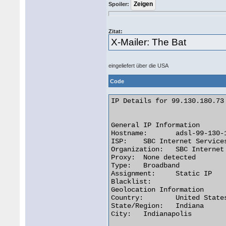
Spoiler:
Zitat:
X-Mailer: The Bat
eingeliefert über die USA
Code
IP Details for 99.130.180.73

General IP Information

Hostname:	adsl-99-130-180-73.dsl.ipltin.sbcglobal.net

ISP:	SBC Internet Services

Organization:	SBC Internet Services

Proxy:	None detected

Type:	Broadband

Assignment:	Static IP

Blacklist:

Geolocation Information

Country:	United States us flag

State/Region:	Indiana

City:	Indianapolis 
