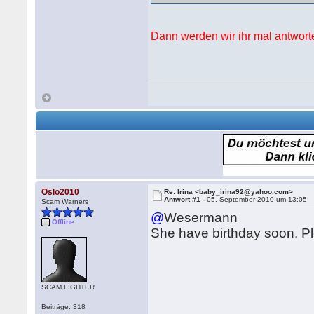
Dann werden wir ihr mal antwort
Oslo2010
Re: Irina <baby_irina92@yahoo.com>
Antwort #1 -
05. September 2010 um 13:05
Scam Warners
@
Wesermann
Offline
She have birthday soon. Pl
SCAM FIGHTER
Beiträge: 318