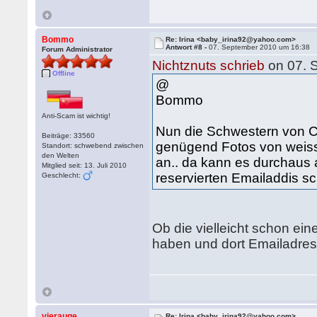
Bommo
Re: Irina <baby_irina92@yahoo.com>
Antwort #8 -
07. September 2010 um 16:38
Forum Administrator
Nichtznuts schrieb
on 07. 
Offline
@
Bommo
Anti-Scam ist wichtig!
Nun die Schwestern von C
Beiträge: 33560
genügend Fotos von weiss
Standort: schwebend zwischen
den Welten
an.. da kann es durchaus 
Mitglied seit: 13. Juli 2010
reservierten Emailaddis sc
Geschlecht:
Ob die vielleicht schon ein
haben und dort Emailadres
vierauge
Re: Irina <baby_irina92@yahoo.com>