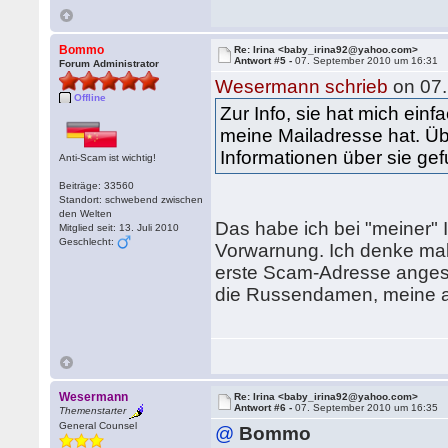
Bommo
Re: Irina <baby_irina92@yahoo.com>
Antwort #5 -
07. September 2010 um 16:31
Forum Administrator
Wesermann schrieb
on 07.
Offline
Zur Info, sie hat mich ei
meine Mailadresse hat. Üb
Informationen über sie ge
Anti-Scam ist wichtig!
Beiträge: 33560
Standort: schwebend zwischen
den Welten
Das habe ich bei "meiner" 
Mitglied seit: 13. Juli 2010
Geschlecht:
Vorwarnung. Ich denke mal
erste Scam-Adresse angesc
die Russendamen, meine an
Wesermann
Re: Irina <baby_irina92@yahoo.com>
Antwort #6 -
07. September 2010 um 16:35
Themenstarter
General Counsel
@
Bommo