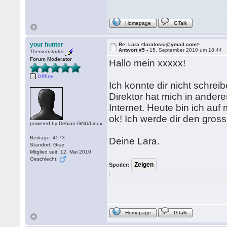
Homepage
GTalk
your hunter
Re: Lara <laralossi@ymail.com>
Antwort #5 -
15. September 2010 um 18:44
Themenstarter
Forum Moderator
Hallo mein xxxxx!
Offline
Ich konnte dir nicht schreib
Direktor hat mich in andere
Internet. Heute bin ich auf
ok! Ich werde dir den gro
powered by Debian GNU/Linux
Beiträge: 4573
Deine Lara.
Standort: Graz
Mitglied seit: 12. Mai 2010
Geschlecht:
Spoiler:
Homepage
GTalk