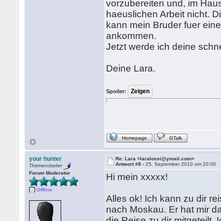
vorzubereiten und, im Haus
haeuslichen Arbeit nicht.
kann mein Bruder fuer ein
ankommen.
Jetzt werde ich deine schne
Deine Lara.
Spoiler:
Homepage
GTalk
your hunter
Re: Lara <laralossi@ymail.com>
Antwort #8 -
25. September 2010 um 20:00
Themenstarter
Forum Moderator
Hi mein xxxxx!
Offline
Alles ok! Ich kann zu dir r
nach Moskau. Er hat mir d
die Reise zu dir mitgeteil