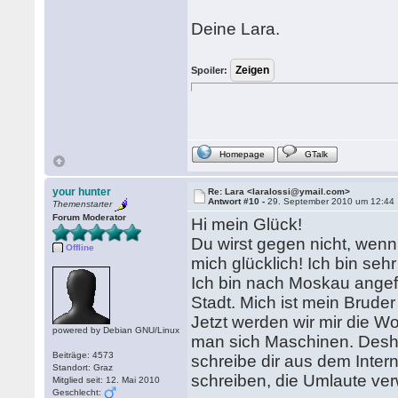
Deine Lara.
Spoiler:
Homepage
GTalk
your hunter
Re: Lara <laralossi@ymail.com>
Antwort #10 -
29. September 2010 um 12:44
Themenstarter
Forum Moderator
Hi mein Glück!
Du wirst gegen nicht, wen
Offline
mich glücklich! Ich bin sehr
Ich bin nach Moskau angef
Stadt. Mich ist mein Bruder
Jetzt werden wir mir die Wo
powered by Debian GNU/Linux
man sich Maschinen. Desha
Beiträge: 4573
schreibe dir aus dem Intern
Standort: Graz
schreiben, die Umlaute ve
Mitglied seit: 12. Mai 2010
Geschlecht: