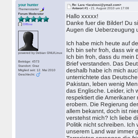
your hunter
Re: Lara <laralossi@ymail.com>
Antwort #1 -
21. August 2010 um 17:08
Themenstarter
Forum Moderator
Hallo xxxxx!
Danke fuer die Bilder! Du s
Offline
Augen die Ueberzeugung un
Ich habe mich heute auf de
Ich bin sehr froh, dass wir
powered by Debian GNU/Linux
Ich bin froh, dass du mein
Beiträge: 4573
Brief verstanden. Das Deut
Standort: Graz
deshalb habe ich mich auc
Mitglied seit: 12. Mai 2010
Geschlecht:
unterrichtete das Deutsche i
Pakistan, leben wenig Men
das Englische. Leider, ich 
respektiert die Amerikaner
erobern. Die Regierung der
allem bekannt, doch ist ni
verstehst mich? Ich liebe die
Politik nicht schreiben. Ic
unserem Land war immer gefa