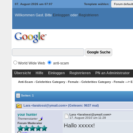
07. August 2026 um 07:07
Template wählen:
Willkommen Gast. Bitte
Einloggen
oder
Registrieren
World Wide Web
anti-scam
Übersicht
Hilfe
Einloggen
Registrieren
PN an Administrator
Anti-Scam
›
Celebrities Category - Female
›
Celebrities Category - Female ---> E 
Seiten: 1
Lara <laralossi@ymail.com> (Gelesen: 9637 mal)
your hunter
Lara <laralossi@ymail.com>
17. August 2010 um 11:28
Themenstarter
Forum Moderator
Hallo xxxxx!