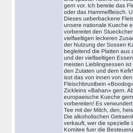
gern vor. Ich bereite das Fl
oder das Hammelfleisch. 
Dieses ueberbackene Fleisc
unsere nationale Kueche erz
vorbereitet den Stueckche
vielfaeltigen leckeren Zus
der Nutzung der Sossen Kar
begleitend die Platten au
und der vielfaeltigen Es
meisten Lieblingsessen ist
den Zutaten und dem Kefir
isst das von innen von den
Fleischbrustbein «Boodog»
Zickleins «Bahan» gern. A
europaeische Kueche gern.
vorbereiten! Es verwundert
Tee mit der Milch, den, he
Die alkoholischen Getraen
verkauft, wer die speziell
Komitee fuer die Besteuer