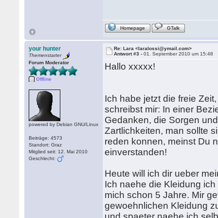
Homepage
GTalk
your hunter
Re: Lara <laralossi@ymail.com>
Antwort #3 -
01. September 2010 um 15:48
Themenstarter
Forum Moderator
Hallo xxxxx!
Offline
Ich habe jetzt die freie Zei
schreibst mir: In einer Bezi
Gedanken, die Sorgen und 
powered by Debian GNU/Linux
Zartlichkeiten, man sollte 
Beiträge: 4573
reden konnen, meinst Du nic
Standort: Graz
einverstanden!
Mitglied seit: 12. Mai 2010
Geschlecht:
Heute will ich dir ueber m
Ich naehe die Kleidung ich 
mich schon 5 Jahre. Mir gef
gewoehnlichen Kleidung zu 
und spaeter naehe ich selb