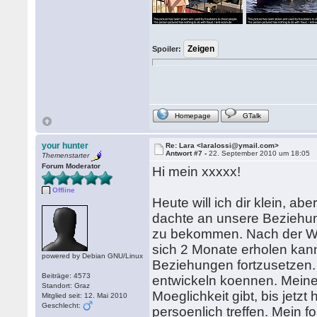
Spoiler:
Homepage
GTalk
your hunter
Re: Lara <laralossi@ymail.com>
Antwort #7 -
22. September 2010 um 18:05
Themenstarter
Forum Moderator
Hi mein xxxxx!
Offline
Heute will ich dir klein, ab
dachte an unsere Beziehung
zu bekommen. Nach der Wo
sich 2 Monate erholen kan
powered by Debian GNU/Linux
Beziehungen fortzusetzen. 
Beiträge: 4573
entwickeln koennen. Meine
Standort: Graz
Moeglichkeit gibt, bis jetz
Mitglied seit: 12. Mai 2010
Geschlecht:
persoenlich treffen. Mein f