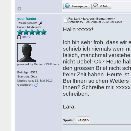
Homepage
GTalk
your hunter
Re: Lara <laralossi@ymail.com>
Antwort #2 -
25. August 2010 um 14:35
Themenstarter
Forum Moderator
Hallo xxxxx!
Offline
Ich bin sehr froh, dass wi
schrieb ich niemals wem ni
falsch, manchmal verstehe 
nicht Uebel! Ok? Heute habe
powered by Debian GNU/Linux
den grossen Brief nicht sc
Beiträge: 4573
freier Zeit haben. Heute is
Standort: Graz
Bei Ihnen solchen Wetters
Mitglied seit: 12. Mai 2010
Geschlecht:
Ihnen? Schreibe mir, xxxxx
schreiben.
Lara.
Spoiler: