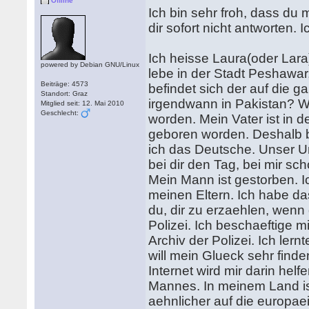
Offline
Ich bin sehr froh, dass du 
dir sofort nicht antworten. I
Ich heisse Laura(oder Lar
powered by Debian GNU/Linux
lebe in der Stadt Peshawar, 
Beiträge: 4573
befindet sich der auf die 
Standort: Graz
irgendwann in Pakistan? W
Mitglied seit: 12. Mai 2010
Geschlecht:
worden. Mein Vater ist in d
geboren worden. Deshalb bi
ich das Deutsche. Unser Un
bei dir den Tag, bei mir sc
Mein Mann ist gestorben. Ic
meinen Eltern. Ich habe da
du, dir zu erzaehlen, wenn d
Polizei. Ich beschaeftige 
Archiv der Polizei. Ich lern
will mein Glueck sehr find
Internet wird mir darin hel
Mannes. In meinem Land is
aehnlicher auf die europae