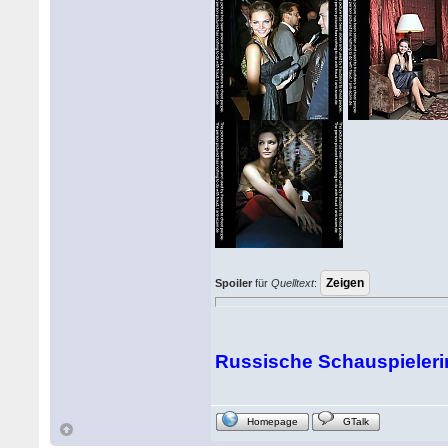
Spoiler
für
Quelltext
:
Russische Schauspieleri
Homepage
GTalk