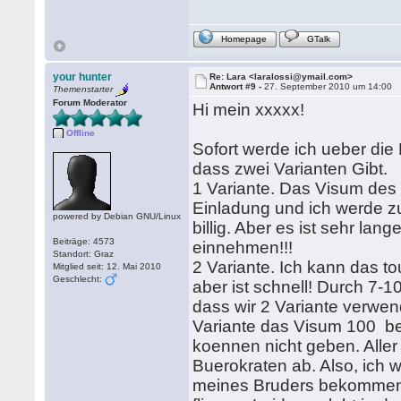
Homepage
GTalk
your hunter
Re: Lara <laralossi@ymail.com>
Antwort #9 -
27. September 2010 um 14:00
Themenstarter
Forum Moderator
Hi mein xxxxx!
Offline
Sofort werde ich ueber die
dass zwei Varianten Gibt.
1 Variante. Das Visum des
Einladung und ich werde zu 
powered by Debian GNU/Linux
billig. Aber es ist sehr la
Beiträge: 4573
einnehmen!!!
Standort: Graz
2 Variante. Ich kann das t
Mitglied seit: 12. Mai 2010
Geschlecht:
aber ist schnell! Durch 7-1
dass wir 2 Variante verwe
Variante das Visum 100 b
koennen nicht geben. Alle
Buerokraten ab. Also, ich w
meines Bruders bekommen.