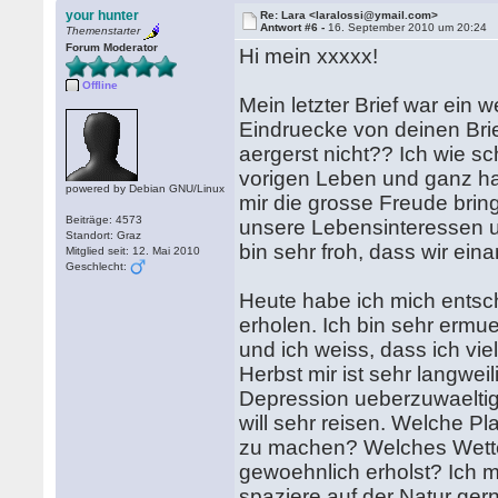
your hunter
Re: Lara <laralossi@ymail.com>
Antwort #6 -
16. September 2010 um 20:24
Themenstarter
Forum Moderator
Hi mein xxxxx!
Offline
Mein letzter Brief war ein 
Eindruecke von deinen Bri
aergerst nicht?? Ich wie s
vorigen Leben und ganz hat
powered by Debian GNU/Linux
mir die grosse Freude bri
Beiträge: 4573
unsere Lebensinteressen u
Standort: Graz
bin sehr froh, dass wir ein
Mitglied seit: 12. Mai 2010
Geschlecht:
Heute habe ich mich entsch
erholen. Ich bin sehr ermue
und ich weiss, dass ich viel
Herbst mir ist sehr langweil
Depression ueberzuwaeltigen
will sehr reisen. Welche P
zu machen? Welches Wette
gewoehnlich erholst? Ich ma
spaziere auf der Natur ger