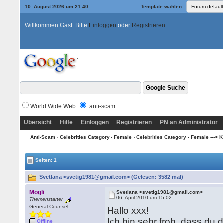
10. August 2026 um 21:40
Template wählen:
Willkommen Gast. Bitte
Einloggen
oder
Registrieren
World Wide Web
anti-scam
Übersicht
Hilfe
Einloggen
Registrieren
PN an Administrator
Anti-Scam
›
Celebrities Category - Female
›
Celebrities Category - Female ---> K
Seiten: 1
Svetlana <svetig1981@gmail.com> (Gelesen: 3582 mal)
Mogli
Svetlana <svetig1981@gmail.com>
06. April 2010 um 15:02
Themenstarter
General Counsel
Hallo xxx!
Ich bin sehr froh, dass du 
Offline