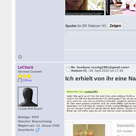
Spoiler
für
ER Telekom YO
:
LeChuck
Re: Svetlana <svetig1981@gmail.com>
Antwort #1 -
06. April 2010 um 17:44
General Counsel
Ich erhielt von ihr eine N
Offline
I Love Anti-Scam!
Beiträge: 3563
Standort: Braunschweig
Mitglied seit: 13. Januar 2009
Geschlecht: