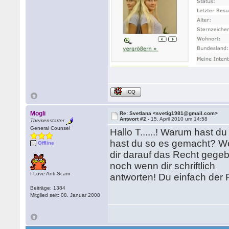
ICQ
Mogli
Re: Svetlana <svetig1981@gmail.com>
Antwort #2 -
15. April 2010 um 14:58
Themenstarter
General Counsel
Hallo T......! Warum hast 
hast du so es gemacht? We
Offline
dir darauf das Recht gege
noch wenn dir schriftlich
I Love Anti-Scam
antworten! Du einfach der 
Beiträge: 1384
Mitglied seit: 08. Januar 2008