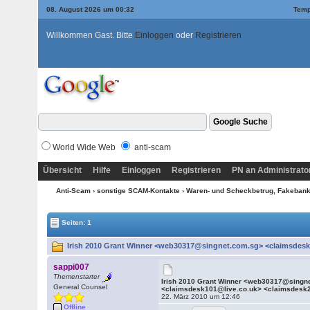
08. August 2026 um 00:32
Temp
Willkommen Gast. Bitte
Einloggen
oder
Registrieren
World Wide Web
anti-scam
Übersicht
Hilfe
Einloggen
Registrieren
PN an Administrato
Anti-Scam
›
sonstige SCAM-Kontakte
›
Waren- und Scheckbetrug, Fakebanke
Seiten: 1
Irish 2010 Grant Winner <web30317@singnet.com.sg> <claimsdesk1
sappi007
Themenstarter
Irish 2010 Grant Winner <web30317@singn
General Counsel
<claimsdesk101@live.co.uk> <claimsdesk
22. März 2010 um 12:46
Offline