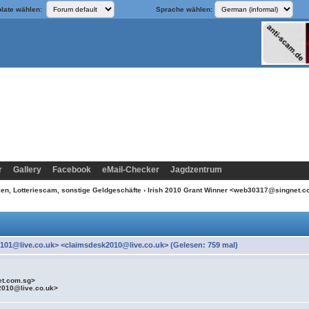
late wählen:
Sprache wählen:
r
Gallery
Facebook
eMail-Checker
Jagdzentrum
n, Lotteriescam, sonstige Geldgeschäfte
› Irish 2010 Grant Winner <web30317@singnet.
01@live.co.uk> <claimsdesk2010@live.co.uk> (Gelesen: 759 mal)
et.com.sg>
2010@live.co.uk>