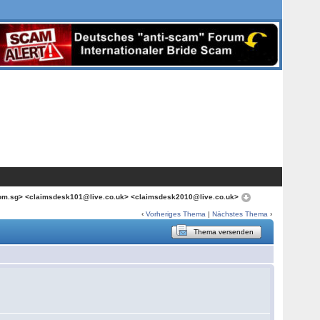
com.sg> <claimsdesk101@live.co.uk> <claimsdesk2010@live.co.uk>
‹
Vorheriges Thema
|
Nächstes Thema
›
Thema versenden