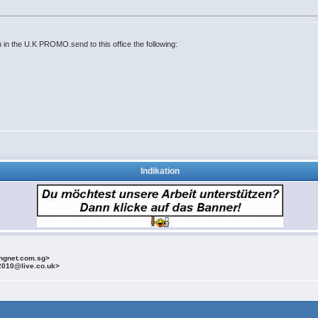
n the U.K PROMO.send to this office the following:
Indikation
ingnet.com.sg>
2010@live.co.uk>