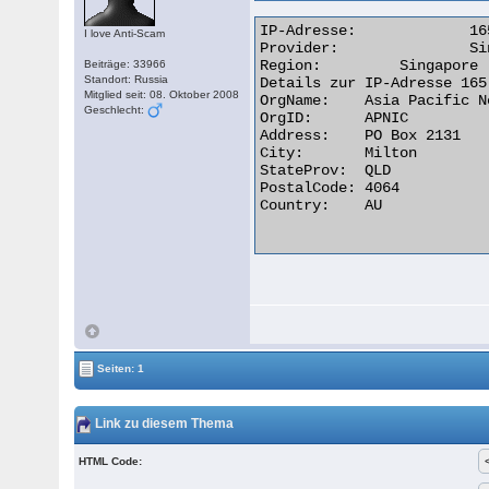
IP-Adresse:	 	165.21.101.119

I love Anti-Scam
Provider:	 	SingNet Pte Ltd

Region:	 	Singapore (SG)

Beiträge: 33966
Standort: Russia
Details zur IP-Adresse 165
Mitglied seit: 08. Oktober 2008
OrgName:    Asia Pacific N
Geschlecht:
OrgID:      APNIC

Address:    PO Box 2131

City:       Milton

StateProv:  QLD

PostalCode: 4064

Country:    AU

Seiten: 1
Link zu diesem Thema
HTML Code: