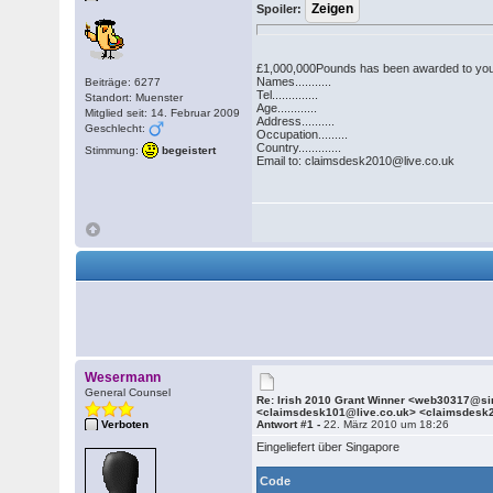
Spoiler:
£1,000,000Pounds has been awarded to you i
Names...........
Beiträge: 6277
Tel..............
Standort: Muenster
Age............
Mitglied seit: 14. Februar 2009
Address..........
Geschlecht:
Occupation.........
Country.............
Stimmung:
begeistert
Email to: claimsdesk2010@live.co.uk
Wesermann
General Counsel
Re: Irish 2010 Grant Winner <web30317@s
<claimsdesk101@live.co.uk> <claimsdesk
Verboten
Antwort #1 -
22. März 2010 um 18:26
Eingeliefert über Singapore
Code