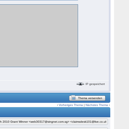
IP gespeichert
Thema versenden
‹
Vorheriges Thema
|
Nächstes Thema
›