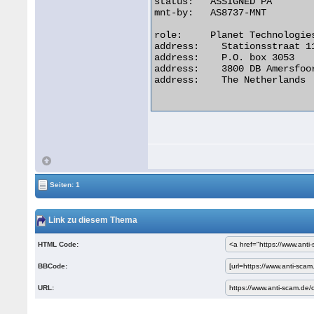
status:   ASSIGNED PA

mnt-by:   AS8737-MNT

role:     Planet Technologies
address:    Stationsstraat 11
address:    P.O. box 3053

address:    3800 DB Amersfoor
address:    The Netherlands

Seiten: 1
Link zu diesem Thema
HTML Code:
BBCode:
URL: