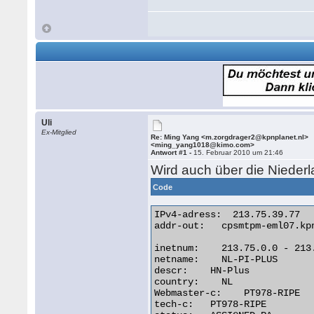
Uli
Ex-Mitglied
Re: Ming Yang <m.zorgdrager2@kpnplanet.nl>
<ming_yang1018@kimo.com>
Antwort #1 -
15. Februar 2010 um 21:46
Wird auch über die Niederl
Code
IPv4-adress:  213.75.39.77

addr-out:   cpsmtpm-eml07.kpn
inetnum:    213.75.0.0 - 213.
netname:    NL-PI-PLUS

descr:    HN-Plus

country:    NL

Webmaster-c:    PT978-RIPE

tech-c:   PT978-RIPE
