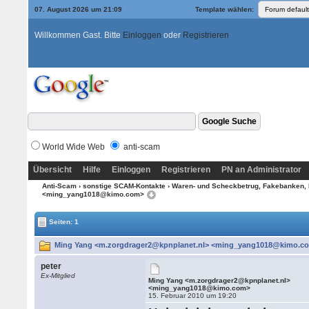
07. August 2026 um 21:09
Template wählen:
Willkommen Gast. Bitte
Einloggen
oder
Registrieren
World Wide Web
anti-scam
Übersicht
Hilfe
Einloggen
Registrieren
PN an Administrator
Anti-Scam
›
sonstige SCAM-Kontakte
›
Waren- und Scheckbetrug, Fakebanken, 
<ming_yang1018@kimo.com>
Seiten: 1
Ming Yang <m.zorgdrager2@kpnplanet.nl> <ming_yang1018@kimo.com
peter
Ex-Mitglied
Ming Yang <m.zorgdrager2@kpnplanet.nl>
<ming_yang1018@kimo.com>
15. Februar 2010 um 19:20