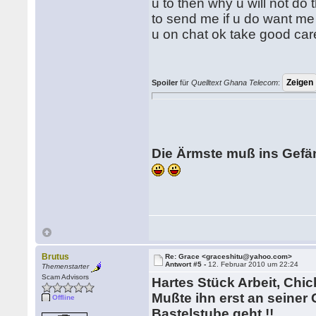
u to then why u will not do
to send me if u do want me 
u on chat ok take good care 
Spoiler
für
Quelltext Ghana Telecom
:
Die Ärmste muß ins Gefän
Brutus
Re: Grace <graceshitu@yahoo.com>
Antwort #5 -
12. Februar 2010 um 22:24
Themenstarter
Scam Advisors
Hartes Stück Arbeit, Chi
Mußte ihn erst an seiner
Offline
Bastelstube geht !!