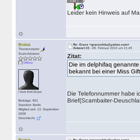
Leider kein Hinweis auf M
Brutus
Re: Grace <graceshitu@yahoo.com>
Antwort #2 -
08. Februar 2010 um 21:45
Themenstarter
Scam Advisors
Zitat:
Offline
Die im delphifaq genannt
bekannt bei einer Miss Gift
I love Anti-Scam
Die Telefonnummer habe ic
Brief(Scambaiter-Deuschlan
Beiträge: 901
Standort: Berlin
Mitglied seit: 13. September
2009
Geschlecht:
Re: Grace <graceshitu@yahoo.com>