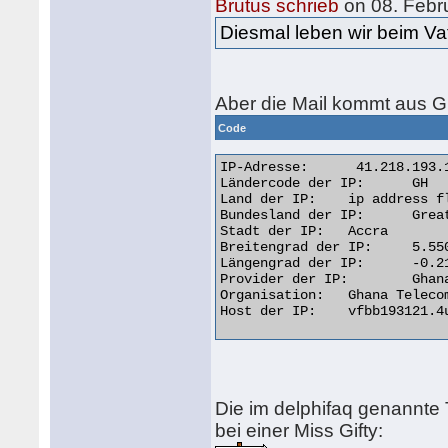
Brutus schrieb
on 08. Febr
Diesmal leben wir beim Vat
Aber die Mail kommt aus 
Code
IP-Adresse:  	 41.218.193.121 

Ländercode der IP: 	GH

Land der IP: 	ip address flag Ghana

Bundesland der IP: 	Greater Accra

Stadt der IP: 	Accra

Breitengrad der IP: 	5.5500

Längengrad der IP: 	-0.2167

Provider der IP: 	Ghana Telecom

Organisation: 	Ghana Telecom

Host der IP: 	vfbb193121.4u.com.gh 

Die im delphifaq genannt
bei einer Miss Gifty: