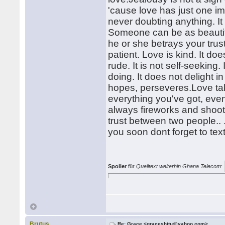
'cause love has just one i
never doubting anything. I
Someone can be as beautifu
he or she betrays your trus
patient. Love is kind. It doe
rude. It is not self-seeking
doing. It does not delight in 
hopes, perseveres.Love tak
everything you've got, eve
always fireworks and shoot
trust between two people.. 
you soon dont forget to t
Spoiler
für
Quelltext weiterhin Ghana Telecom
:
Brutus
Re: Grace <graceshitu@yahoo.com>