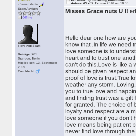
Brutus
Antwort #3 -
09. Februar 2010 um 18:38
Themenstarter
Scam Advisors
Misses Grace nuts U !!
er
Offline
Hello dear one how are you 
know that ,In life we need tr
I love Anti-Scam
love someone is to understa
Beiträge: 901
heart and to trust one anoth
Standort: Berlin
Mitglied seit: 13. September
can't do this.Love is like a
2009
should be given respect and
Geschlecht:
proof of love is trust.True 
weather any storm. Loving, 
you to true love and happine
and finding trust was a gif
for granted. The choice of b
loyalty and respect are a 
love someone if you don’t 
love means being patient bu
never find love through the 