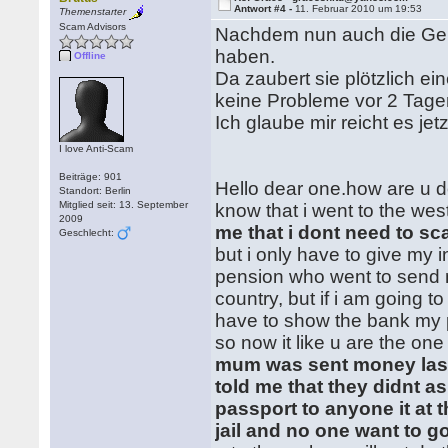
Antwort #4 -
11. Februar 2010 um 19:53
Themenstarter
Scam Advisors
Nachdem nun auch die Geld
haben.
Offline
Da zaubert sie plötzlich e
keine Probleme vor 2 Tag
Ich glaube mir reicht es je
I love Anti-Scam
Beiträge: 901
Hello dear one.how are u do
Standort: Berlin
Mitglied seit: 13. September
know that i went to the wes
2009
me that i dont need to sc
Geschlecht:
but i only have to give my i
pension who went to send m
country, but if i am going t
have to show the bank my p
so now it like u are the o
mum was sent money last
told me that they didnt a
passport to anyone it at t
jail and no one want to g