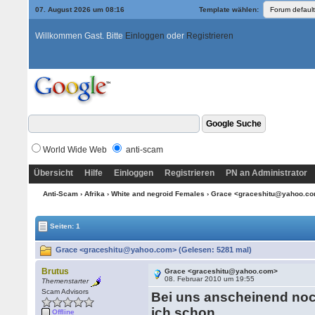
07. August 2026 um 08:16
Template wählen:
Willkommen Gast. Bitte
Einloggen
oder
Registrieren
World Wide Web
anti-scam
Übersicht
Hilfe
Einloggen
Registrieren
PN an Administrator
Anti-Scam
›
Afrika
›
White and negroid Females
› Grace <graceshitu@yahoo.c
Seiten: 1
Grace <graceshitu@yahoo.com> (Gelesen: 5281 mal)
Brutus
Grace <graceshitu@yahoo.com>
08. Februar 2010 um 19:55
Themenstarter
Scam Advisors
Bei uns anscheinend noch
ich schon
Offline