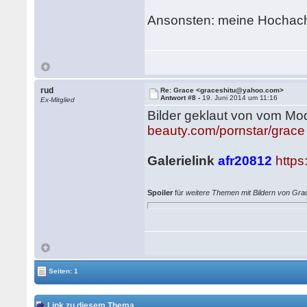
Ansonsten: meine Hochach
rud
Re: Grace <graceshitu@yahoo.com>
Antwort #8 -
19. Juni 2014 um 11:16
Ex-Mitglied
Bilder geklaut von vom Mo
beauty.com/pornstar/grace
Galerielink
afr20812
http
Spoiler
für
weitere Themen mit Bildern von Gra
Seiten: 1
Link zu diesem Thema