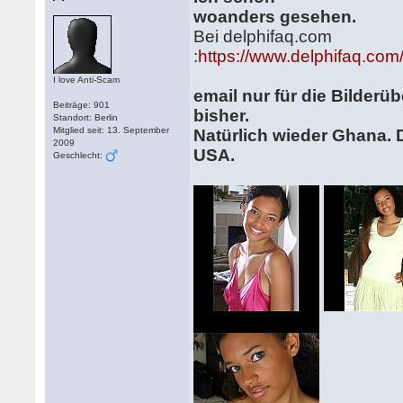
woanders gesehen.
Bei delphifaq.com
:
https://www.delphifaq.co
I love Anti-Scam
email nur für die Bilder
Beiträge: 901
bisher.
Standort: Berlin
Mitglied seit: 13. September
Natürlich wieder Ghana. D
2009
USA.
Geschlecht: