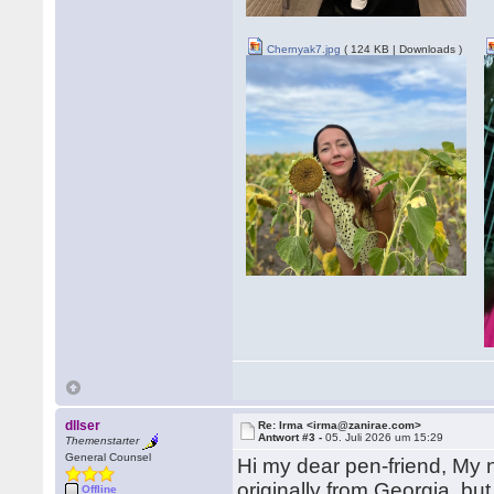
Chernyak7.jpg
( 124 KB | Downloads )
dllser
Re: Irma <irma@zanirae.com>
Antwort #3 -
05. Juli 2026 um 15:29
Themenstarter
General Counsel
Hi my dear pen-friend, My
originally from Georgia, b
Offline