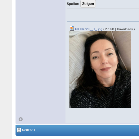
Spoiler:
PIC06720__1_.jpg
( 27 KB | Downloads )
Seiten: 1