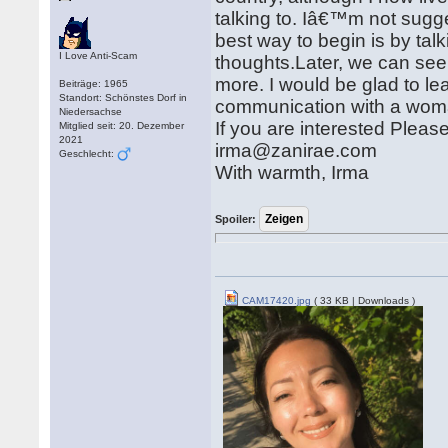
talking to. Iâ€™m not sugge
best way to begin is by tal
I Love Anti-Scam
thoughts.Later, we can se
more. I would be glad to le
Beiträge: 1965
Standort: Schönstes Dorf in
communication with a woma
Niedersachse
If you are interested Plea
Mitglied seit: 20. Dezember
2021
irma@zanirae.com
Geschlecht:
With warmth, Irma
Spoiler:
CAM17420.jpg
( 33 KB | Downloads )