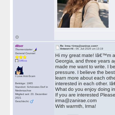
dllser
Re: Irma <irma@zanirae.com>
Antwort #4 -
06. Juli 2026 um 13:19
Themenstarter
General Counsel
Hi my great mate! Iâ€™m 
Georgia, and three years a
Offline
made me want to write. I b
pressure. I believe the bes
I Love Anti-Scam
learn more about each othe
interested in each other. 
Beiträge: 1965
Standort: Schönstes Dorf in
What do you enjoy doing in
Niedersachse
If you are interested Plea
Mitglied seit: 20. Dezember
2021
irma@zanirae.com
Geschlecht:
With warmth, Irma!