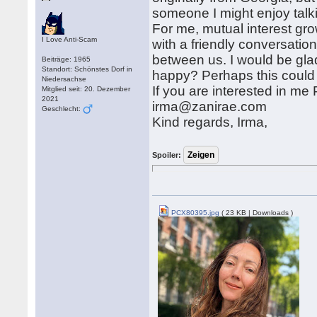
someone I might enjoy talki
For me, mutual interest g
I Love Anti-Scam
with a friendly conversation
between us. I would be gla
Beiträge: 1965
Standort: Schönstes Dorf in
happy? Perhaps this could 
Niedersachse
If you are interested in m
Mitglied seit: 20. Dezember
2021
irma@zanirae.com
Geschlecht:
Kind regards, Irma,
Spoiler:
PCX80395.jpg
( 23 KB | Downloads )