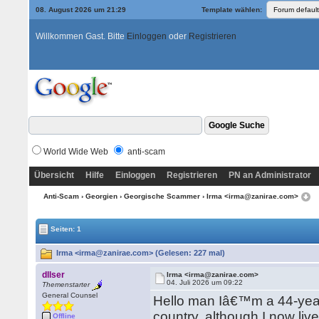
08. August 2026 um 21:29
Template wählen:
Willkommen Gast. Bitte
Einloggen
oder
Registrieren
World Wide Web
anti-scam
Übersicht
Hilfe
Einloggen
Registrieren
PN an Administrator
Anti-Scam
›
Georgien
›
Georgische Scammer
› Irma <irma@zanirae.com>
Seiten: 1
Irma <irma@zanirae.com> (Gelesen: 227 mal)
dllser
Irma <irma@zanirae.com>
04. Juli 2026 um 09:22
Themenstarter
General Counsel
Hello man Iâ€™m a 44-yea
country, although I now li
Offline