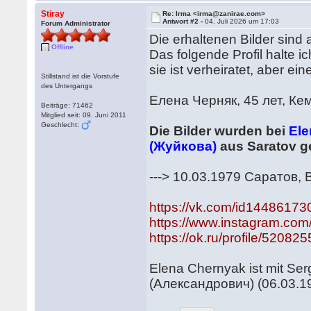
Stiray
Re: Irma <irma@zanirae.com>
Antwort #2 -
04. Juli 2026 um 17:03
Forum Administrator
Die erhaltenen Bilder sind 
Offline
Das folgende Profil halte i
sie ist verheiratet, aber e
Stillstand ist die Vorstufe
des Untergangs
Елена Черняк, 45 лет, Ке
Beiträge: 71462
Mitglied seit: 09. Juni 2011
Geschlecht:
Die Bilder wurden bei
Ele
(Жуйкова)
aus Saratov ge
---> 10.03.1979 Саратов,
https://vk.com/id14486173
https://www.instagram.com
https://ok.ru/profile/5208
Elena Chernyak ist mit Se
(Александрович) (06.03.197