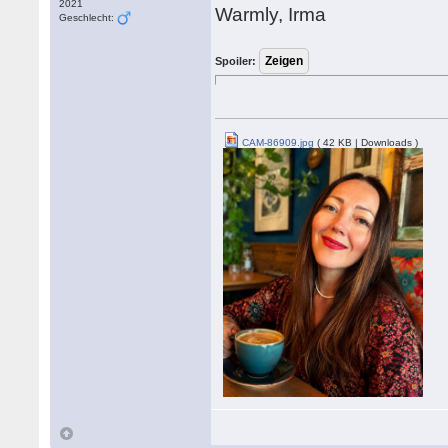
2021
Warmly, Irma
Geschlecht:
Spoiler:
CAM-86909.jpg
( 42 KB | Downloads )