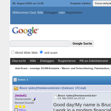
08. August 2026 um 11:05
Template wählen:
Willkommen Gast. Bitte
Einloggen
oder
Registrieren
World Wide Web
anti-scam
Übersicht
Hilfe
Einloggen
Registrieren
PN an Administrator
Anti-Scam
›
sonstige SCAM-Kontakte
›
Waren- und Scheckbetrug, Fakebanken, 
Seiten: 1
Bruce <jobs@freelancemid.biz> (Gelesen: 172 mal)
Jimbo01
Bruce <jobs@freelancemid.biz>
13. Mai 2026 um 10:14
Themenstarter
General Counsel
Good day!My name is Bruc
I work in a modern financia
Offline