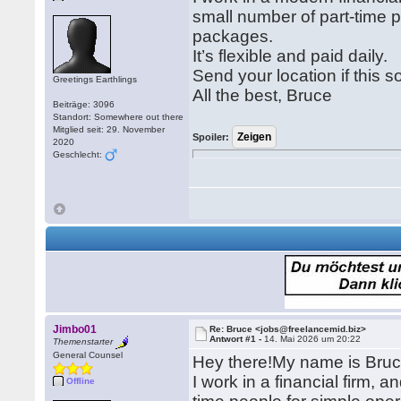
small number of part-time 
packages.
It’s flexible and paid daily.
Send your location if this 
Greetings Earthlings
All the best, Bruce
Beiträge: 3096
Standort: Somewhere out there
Mitglied seit: 29. November
Spoiler:
2020
Geschlecht:
Jimbo01
Re: Bruce <jobs@freelancemid.biz>
Antwort #1 -
14. Mai 2026 um 20:22
Themenstarter
General Counsel
Hey there!My name is Bruc
I work in a financial firm, 
Offline