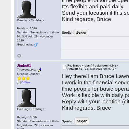
time people for simple ope
It’s flexible and paid daily.
Send your location if this 
Kind regards, Bruce
Greetings Earthlings
Beiträge: 3096
Standort: Somewhere out there
Spoiler:
Mitglied seit: 29. November
2020
Geschlecht:
Jimbo01
Re: Bruce <jobs@freelancemid.biz>
Antwort #2 -
15. Mai 2026 um 07:27
Themenstarter
General Counsel
Hey there!I am Bruce Lawr
I work in the financial serv
Offline
time people for basic oper
Work is flexible with daily p
Reply with your location (ci
Kind regards, Bruce
Greetings Earthlings
Beiträge: 3096
Standort: Somewhere out there
Spoiler:
Mitglied seit: 29. November