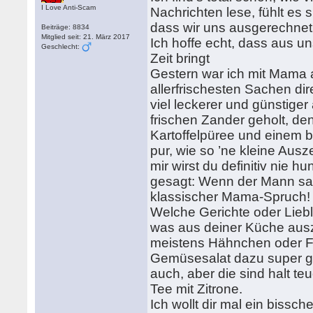
I Love Anti-Scam
Nachrichten lese, fühlt es
dass wir uns ausgerechnet 
Beiträge: 8834
Mitglied seit: 21. März 2017
Ich hoffe echt, dass aus 
Geschlecht:
Zeit bringt
Gestern war ich mit Mama 
allerfrischesten Sachen di
viel leckerer und günstiger
frischen Zander geholt, d
Kartoffelpüree und einem b
pur, wie so ’ne kleine Aus
mir wirst du definitiv nie
gesagt: Wenn der Mann satt
klassischer Mama-Spruch!
Welche Gerichte oder Liebl
was aus deiner Küche auszu
meistens Hähnchen oder Fi
Gemüsesalat dazu super ge
auch, aber die sind halt 
Tee mit Zitrone.
Ich wollt dir mal ein bis