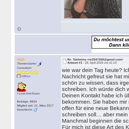
Velic
Re: Takhmina <re2547268@gmail.com>
Antwort #1 -
29. April 2026 um 11:13
Themenstarter
Consultant
wie war dein Tag heute? Ich
Nachricht gefreut sie hat m
Offline
schön zu wissen, dass irge
schreiben. Ich würde dich w
I Love Anti-Scam
Deinen Kontakt habe ich üb
bekommen. Sie haben mir nu
Beiträge: 8834
Mitglied seit: 21. März 2017
offen für eine neue Bekannt
Geschlecht:
schreiben soll… aber mein 
Manchmal beginnen die sc
Für mich ist diese Art de