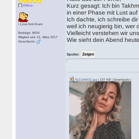
Kurz gesagt: Ich bin Takhm
Offline
in einer Phase mit Lust a
Ich dachte, ich schreibe dir
I Love Anti-Scam
weil ich neugierig bin, wer d
Vielleicht verstehen wir uns
Beiträge: 8834
Mitglied seit: 21. März 2017
Wie sieht dein Abend heut
Geschlecht:
Spoiler:
622166632.jpg
( 157 KB | Downloads )