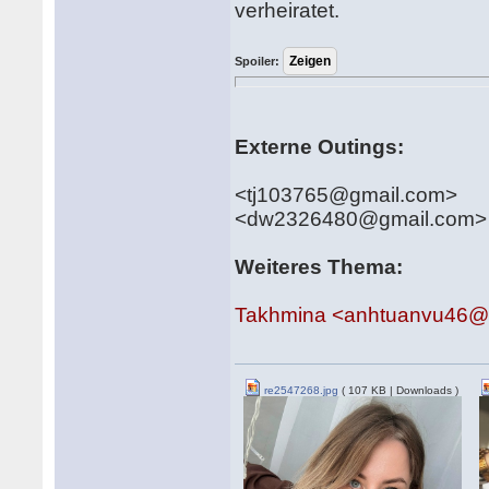
verheiratet.
Spoiler:
Externe Outings:
<tj103765@gmail.com>
<dw2326480@gmail.com>
Weiteres Thema:
Takhmina <anhtuanvu46@
re2547268.jpg
( 107 KB | Downloads )