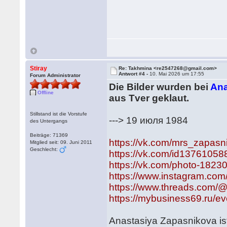
Stiray
Re: Takhmina <re2547268@gmail.com>
Antwort #4 -
10. Mai 2026 um 17:55
Forum Administrator
Die Bilder wurden bei
Ana
Offline
aus Tver geklaut.
Stillstand ist die Vorstufe
---> 19 июля 1984
des Untergangs
Beiträge: 71369
https://vk.com/mrs_zapasn
Mitglied seit: 09. Juni 2011
Geschlecht:
https://vk.com/id13761058
https://vk.com/photo-18
https://www.instagram.co
https://www.threads.com/
https://mybusiness69.ru/e
Anastasiya Zapasnikova ist