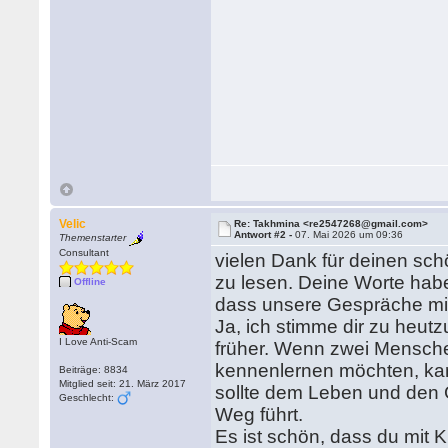
Velic
Re: Takhmina <re2547268@gmail.com>
Antwort #2 -
07. Mai 2026 um 09:36
Themenstarter
Consultant
vielen Dank für deinen schö
zu lesen. Deine Worte hab
Offline
dass unsere Gespräche mir
Ja, ich stimme dir zu heut
I Love Anti-Scam
früher. Wenn zwei Mensche
kennenlernen möchten, ka
Beiträge: 8834
Mitglied seit: 21. März 2017
sollte dem Leben und den
Geschlecht:
Weg führt.
Es ist schön, dass du mit K