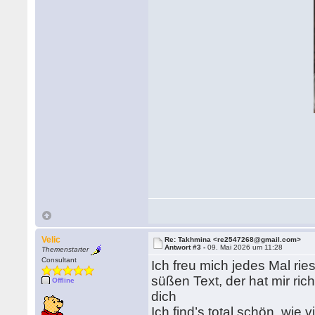
Velic
Re: Takhmina <re2547268@gmail.com>
Antwort #3 -
09. Mai 2026 um 11:28
Themenstarter
Consultant
Ich freu mich jedes Mal ri
süßen Text, der hat mir ric
Offline
dich
Ich find’s total schön, wi