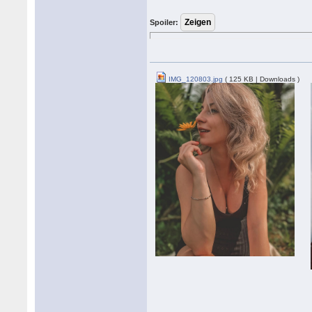
Spoiler:
IMG_120803.jpg
( 125 KB | Downloads )