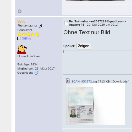
Velic
Re: Takhmina <re2547268@gmail.com>
Antwort #8 -
20. Mai 2026 um 09:17
Themenstarter
Consultant
Ohne Text nur Bild
Offline
Spoiler:
I Love Anti-Scam
Beiträge: 8834
Mitglied seit: 21. März 2017
Geschlecht:
SCAN_950272.jpg
( 713 KB | Downloads )