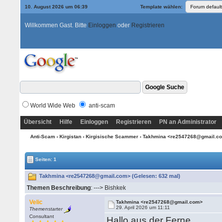
10. August 2026 um 06:39
Template wählen:
Willkommen Gast. Bitte
Einloggen
oder
Registrieren
World Wide Web
anti-scam
Übersicht
Hilfe
Einloggen
Registrieren
PN an Administrator
Anti-Scam
›
Kirgistan
›
Kirgisische Scammer
› Takhmina <re2547268@gmail.c
Seiten: 1
Takhmina <re2547268@gmail.com> (Gelesen: 632 mal)
Themen Beschreibung
: ---> Bishkek
Velic
Takhmina <re2547268@gmail.com>
29. April 2026 um 11:11
Themenstarter
Consultant
Hallo aus der Ferne,