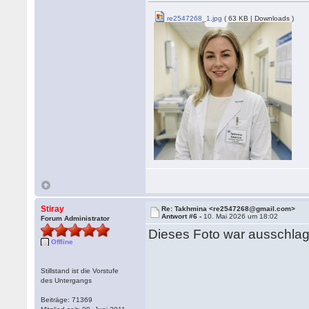
re2547268_1.jpg
( 63 KB | Downloads )
Stiray
Re: Takhmina <re2547268@gmail.com>
Antwort #6 -
10. Mai 2026 um 18:02
Forum Administrator
Dieses Foto war ausschlag
Offline
Stillstand ist die Vorstufe
des Untergangs
Beiträge: 71369