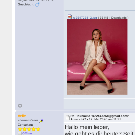
Mitglied seit: 09. Juni 2011
Geschlecht:
re2547268_2.jpg
( 65 KB | Downloads )
Velic
Re: Takhmina <re2547268@gmail.com>
Antwort #7 -
17. Mai 2026 um 11:21
Themenstarter
Consultant
Hallo mein lieber,
wie geht es dir heute? Sei
Offline