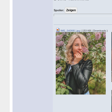
Spoiler:
IMG_040681.jpg
( 153 KB | Downloads )