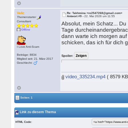
Velic
Re: Takhmina <re2547268@gmail.com>
Antwort #9 -
22. Mai 2026 um 11:55
Themenstarter
Consultant
Absolut, mein Schatz... Du 
Tage durcheinandergebracht.
Offline
dann warte ich morgen auf 
schicken, das ich für dich
I Love Anti-Scam
Beiträge: 8834
Spoiler:
Mitglied seit: 21. März 2017
Geschlecht:
video_335234.mp4
( 8579 KB
Seiten: 1
Link zu diesem Thema
HTML Code: