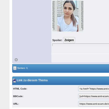
Spoiler:
Seiten: 1
Link zu diesem Thema
HTML Code:
BBCode:
URL: