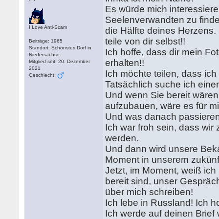
Es würde mich interessieren
Seelenverwandten zu finde
I Love Anti-Scam
die Hälfte deines Herzens.
teile von dir selbst!!
Beiträge: 1965
Standort: Schönstes Dorf in
Ich hoffe, dass dir mein Fo
Niedersachse
erhalten!!
Mitglied seit: 20. Dezember
2021
Ich möchte teilen, dass ich
Geschlecht:
Tatsächlich suche ich eine
Und wenn Sie bereit wären
aufzubauen, wäre es für 
Und was danach passieren w
Ich war froh sein, dass wi
werden.
Und dann wird unsere Beka
Moment in unserem zukünf
Jetzt, im Moment, weiß ich 
bereit sind, unser Gespräch
über mich schreiben!
Ich lebe in Russland! Ich ho
Ich werde auf deinen Brief 