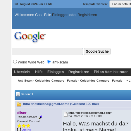
08. August 2026 um 07:58
Template wählen:
Willkommen Gast. Bitte
Einloggen
oder
Registrieren
World Wide Web
anti-scam
Übersicht
Hilfe
Einloggen
Registrieren
PN an Administrator
Anti-Scam
›
Celebrities Category - Female
›
Celebrities Category - Female ---> L
Seiten: 1
Inna <nestleiosa@gmail.com> (Gelesen: 100 mal)
dllser
Inna <nestleiosa@gmail.com>
24. März 2026 um 12:09
Themenstarter
General Counsel
Hallo, Was machst du da?
Innka ist mein Name!
Offline