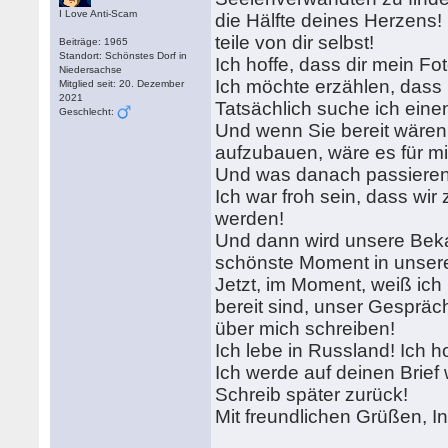
I Love Anti-Scam
die Hälfte deines Herzens!
teile von dir selbst!
Beiträge: 1965
Standort: Schönstes Dorf in
Ich hoffe, dass dir mein Fo
Niedersachse
Ich möchte erzählen, dass 
Mitglied seit: 20. Dezember
2021
Tatsächlich suche ich eine
Geschlecht:
Und wenn Sie bereit wären
aufzubauen, wäre es für 
Und was danach passieren w
Ich war froh sein, dass wi
werden!
Und dann wird unsere Beka
schönste Moment in unser
Jetzt, im Moment, weiß ich 
bereit sind, unser Gespräch
über mich schreiben!
Ich lebe in Russland! Ich ho
Ich werde auf deinen Brief 
Schreib später zurück!
Mit freundlichen Grüßen, I