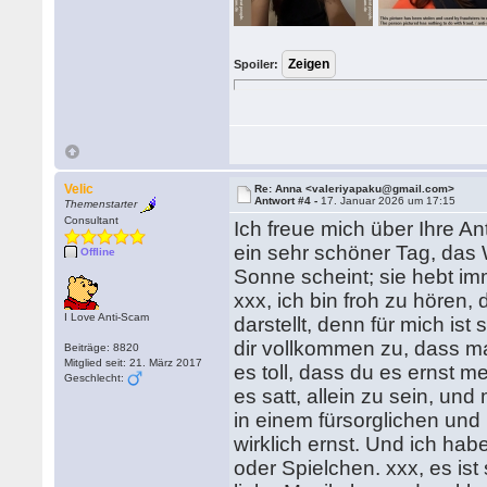
Spoiler:
Velic
Re: Anna <valeriyapaku@gmail.com>
Antwort #4 -
17. Januar 2026 um 17:15
Themenstarter
Consultant
Ich freue mich über Ihre An
ein sehr schöner Tag, das W
Offline
Sonne scheint; sie hebt i
xxx, ich bin froh zu hören,
I Love Anti-Scam
darstellt, denn für mich ist
dir vollkommen zu, dass m
Beiträge: 8820
Mitglied seit: 21. März 2017
es toll, dass du es ernst m
Geschlecht:
es satt, allein zu sein, un
in einem fürsorglichen und
wirklich ernst. Und ich hab
oder Spielchen. xxx, es ist 