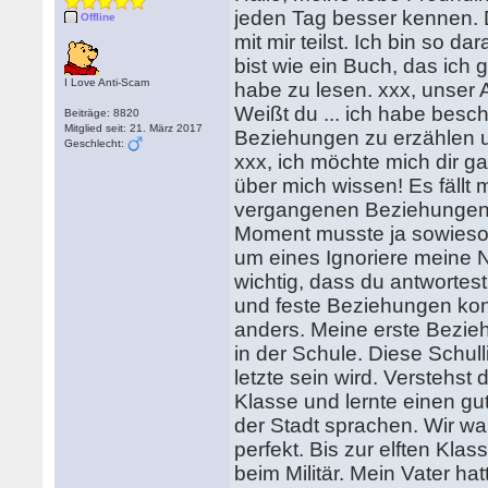
jeden Tag besser kennen.
Offline
mit mir teilst. Ich bin so d
bist wie ein Buch, das ic
I Love Anti-Scam
habe zu lesen. xxx, unser 
Weißt du ... ich habe bes
Beiträge: 8820
Mitglied seit: 21. März 2017
Beziehungen zu erzählen un
Geschlecht:
xxx, ich möchte mich dir gan
über mich wissen! Es fällt m
vergangenen Beziehungen z
Moment musste ja sowieso f
um eines Ignoriere meine Na
wichtig, dass du antwortes
und feste Beziehungen kon
anders. Meine erste Bezieh
in der Schule. Diese Schull
letzte sein wird. Verstehst
Klasse und lernte einen g
der Stadt sprachen. Wir wa
perfekt. Bis zur elften Kla
beim Militär. Mein Vater ha