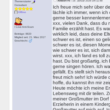
Antwort #5 -
19. Januar 2026 um 11:48
Themenstarter
Consultant
Ich freue mich sehr über de
lächle ich immer, wenn ich 
Offline
gerne besser kennenlerne
xxx, vielen Dank, dass du 
I Love Anti-Scam
Familie erzählt hast. Es war
wirklich leid, dass deine El
Beiträge: 8820
Mitglied seit: 21. März 2017
schwer es ist, einen so gel
Geschlecht:
schwer es ist, diesen Mome
wie schwer es ist, sich da
wirst. xxx, ich fand es tol
hast. Du bist großartig, ich
gerne singen hören. Ich war
gefällt. Es stellt sich her
freut mich sehr! Ich würde
hoffe, du kannst ihn mir ze
Heute möchte ich meine E
Lebensweg mit dir teilen. Z
meiner Großmutter im Dorf 
Erzieherin in einem Kinder
Großmutter auf mich auf. Ic