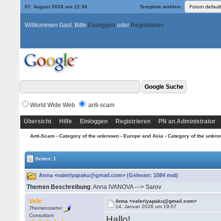
07. August 2026 um 12:38
Template wählen:
Willkommen Gast. Bitte
Einloggen
oder
Registrieren
World Wide Web
anti-scam
Übersicht
Hilfe
Einloggen
Registrieren
PN an Administrator
Anti-Scam
›
Category of the unknown - Europe and Asia
›
Category of the unkno
Seiten: 1
Anna <valeriyapaku@gmail.com> (Gelesen: 1084 mal)
Themen Beschreibung
: Anna IVANOVA ---> Sarov
Velic
Anna <valeriyapaku@gmail.com>
14. Januar 2026 um 19:07
Themenstarter
Consultant
Hallo!