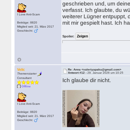
geschrieben und, um deine 
verfasst. Ich glaubte, du w
I Love Anti-Scam
weiterer Lügner entpuppt, d
mit mir gespielt hast. Ich h
Beiträge: 8820
Mitglied seit: 21. März 2017
Geschlecht:
Spoiler:
Velic
Re: Anna <valeriyapaku@gmail.com>
Antwort #12 -
29. Januar 2026 um 10:25
Themenstarter
Consultant
Ich glaube dir nicht.
Offline
I Love Anti-Scam
Beiträge: 8820
Mitglied seit: 21. März 2017
Geschlecht: