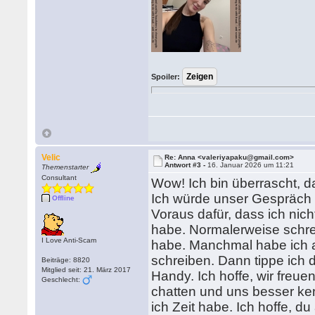
Spoiler:
Velic
Re: Anna <valeriyapaku@gmail.com>
Antwort #3 -
16. Januar 2026 um 11:21
Themenstarter
Consultant
Wow! Ich bin überrascht, d
Ich würde unser Gespräch g
Offline
Voraus dafür, dass ich nich
habe. Normalerweise schrei
I Love Anti-Scam
habe. Manchmal habe ich 
schreiben. Dann tippe ich 
Beiträge: 8820
Mitglied seit: 21. März 2017
Handy. Ich hoffe, wir freue
Geschlecht:
chatten und uns besser ken
ich Zeit habe. Ich hoffe, du