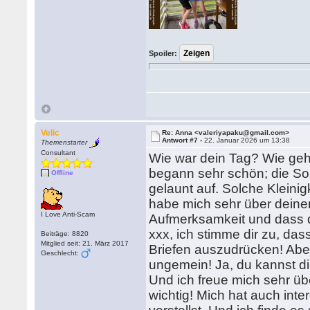
Spoiler:
Velic
Re: Anna <valeriyapaku@gmail.com>
Antwort #7 -
22. Januar 2026 um 13:38
Themenstarter
Consultant
Wie war dein Tag? Wie geh
begann sehr schön; die So
Offline
gelaunt auf. Solche Kleini
habe mich sehr über deinen
I Love Anti-Scam
Aufmerksamkeit und dass d
xxx, ich stimme dir zu, dass
Beiträge: 8820
Mitglied seit: 21. März 2017
Briefen auszudrücken! Abe
Geschlecht:
ungemein! Ja, du kannst dic
Und ich freue mich sehr übe
wichtig! Mich hat auch inte