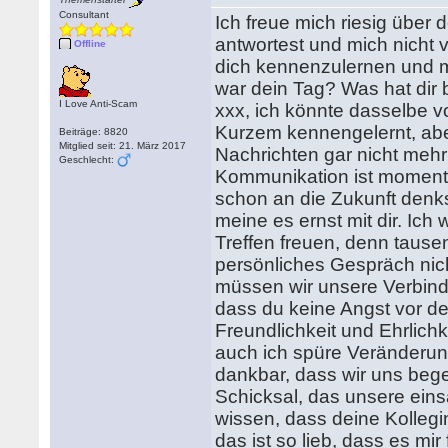
Consultant
Ich freue mich riesig über 
antwortest und mich nicht ve
Offline
dich kennenzulernen und m
war dein Tag? Was hat dir
I Love Anti-Scam
xxx, ich könnte dasselbe v
Kurzem kennengelernt, abe
Beiträge: 8820
Mitglied seit: 21. März 2017
Nachrichten gar nicht mehr 
Geschlecht:
Kommunikation ist momentan
schon an die Zukunft denks
meine es ernst mit dir. Ic
Treffen freuen, denn tause
persönliches Gespräch nich
müssen wir unsere Verbindu
dass du keine Angst vor de
Freundlichkeit und Ehrlichke
auch ich spüre Veränderu
dankbar, dass wir uns bege
Schicksal, das unsere ei
wissen, dass deine Kolleg
das ist so lieb, dass es mi