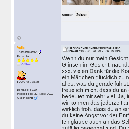
Spoiler:
Velic
Re: Anna <valeriyapaku@gmail.com>
Antwort #10 -
28. Januar 2026 um 10:43
Themenstarter
Consultant
Wenn du nur mein Gesicht j
Grinsen im Gesicht, nachd
Offline
xxx, vielen Dank für die Ko
ein Mädchen glücklich zu 
I Love Anti-Scam
alles, was du gerade fühlst
freue ich mich, dass du a
Beiträge: 8820
Mitglied seit: 21. März 2017
bedeutet mir sehr viel. Ja,
Geschlecht:
wir können das jederzeit ä
wirklich froh, dass du an ei
du keine Angst vor der Entf
Ich glaube auch an das Sch
zufällig begegnet sind. Du