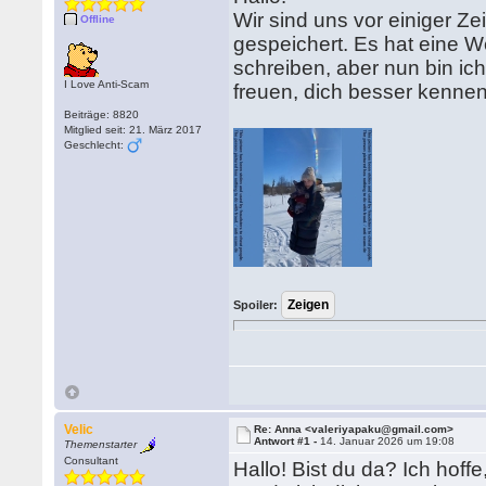
Wir sind uns vor einiger Z
Offline
gespeichert. Es hat eine W
schreiben, aber nun bin ich
I Love Anti-Scam
freuen, dich besser kennen
Beiträge: 8820
Mitglied seit: 21. März 2017
Geschlecht:
Spoiler:
Velic
Re: Anna <valeriyapaku@gmail.com>
Antwort #1 -
14. Januar 2026 um 19:08
Themenstarter
Consultant
Hallo! Bist du da? Ich hof