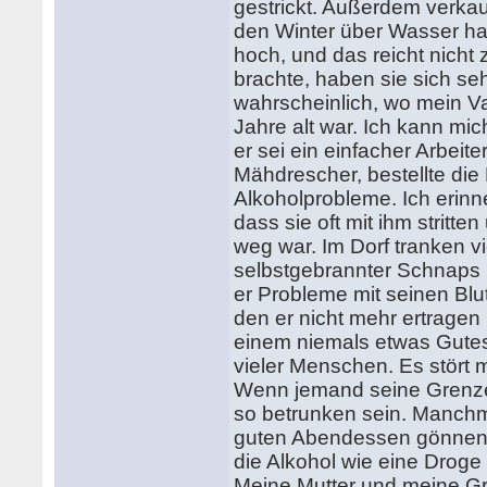
gestrickt. Außerdem verk
den Winter über Wasser hal
hoch, und das reicht nich
brachte, haben sie sich seh
wahrscheinlich, wo mein Vate
Jahre alt war. Ich kann mi
er sei ein einfacher Arbeit
Mähdrescher, bestellte die 
Alkoholprobleme. Ich erinn
dass sie oft mit ihm strit
weg war. Im Dorf tranken v
selbstgebrannter Schnaps 
er Probleme mit seinen Blut
den er nicht mehr ertragen 
einem niemals etwas Gutes 
vieler Menschen. Es stört m
Wenn jemand seine Grenzen
so betrunken sein. Manchm
guten Abendessen gönnen.
die Alkohol wie eine Droge 
Meine Mutter und meine Gro