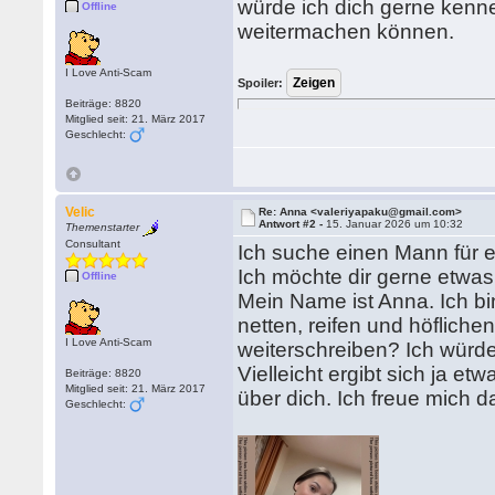
würde ich dich gerne kenne
Offline
weitermachen können.
I Love Anti-Scam
Spoiler:
Beiträge: 8820
Mitglied seit: 21. März 2017
Geschlecht:
Velic
Re: Anna <valeriyapaku@gmail.com>
Antwort #2 -
15. Januar 2026 um 10:32
Themenstarter
Consultant
Ich suche einen Mann für e
Ich möchte dir gerne etwas
Offline
Mein Name ist Anna. Ich bin
netten, reifen und höflich
I Love Anti-Scam
weiterschreiben? Ich würde
Vielleicht ergibt sich ja e
Beiträge: 8820
Mitglied seit: 21. März 2017
über dich. Ich freue mich d
Geschlecht: