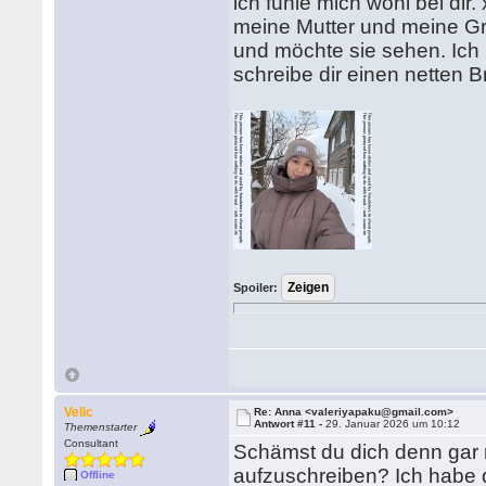
ich fühle mich wohl bei dir. 
meine Mutter und meine Gr
und möchte sie sehen. Ich
schreibe dir einen netten B
Spoiler:
Velic
Re: Anna <valeriyapaku@gmail.com>
Antwort #11 -
29. Januar 2026 um 10:12
Themenstarter
Consultant
Schämst du dich denn gar 
aufzuschreiben? Ich habe 
Offline