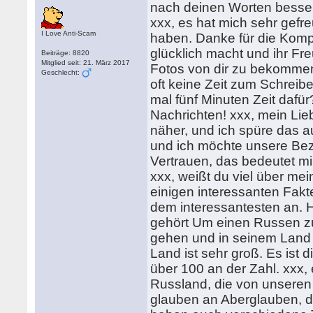
nach deinen Worten besse
xxx, es hat mich sehr gefre
I Love Anti-Scam
haben. Danke für die Komp
glücklich macht und ihr Fr
Beiträge: 8820
Mitglied seit: 21. März 2017
Fotos von dir zu bekommen
Geschlecht:
oft keine Zeit zum Schreibe
mal fünf Minuten Zeit dafür
Nachrichten! xxx, mein Lie
näher, und ich spüre das au
und ich möchte unsere Bezi
Vertrauen, das bedeutet mir
xxx, weißt du viel über mei
einigen interessanten Fakte
dem interessantesten an. 
gehört Um einen Russen z
gehen und in seinem Land 
Land ist sehr groß. Es ist 
über 100 an der Zahl. xxx, e
Russland, die von unseren
glauben an Aberglauben, d