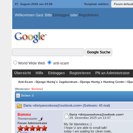
07. August 2026 um 23:56
Template wählen:
Willkommen Gast. Bitte
Einloggen
oder
Registrieren
World Wide Web
anti-scam
Übersicht
Hilfe
Einloggen
Registrieren
PN an Administrator
Anti-Scam
›
Django Hurtig´s Jagdzentrum
›
Django Hurtig ́s Hunting Center / Dj
(Moderator:
Bommo
)
Seiten: 1
Daria <diniyanoskova@outlook.com> (Gelesen: 43 mal)
Bommo
Daria <diniyanoskova@outlook.com>
29. Dezember 2025 um 13:47
Themenstarter
Forum Administrator
My Sir blameless;-)
I hope U are able to small talk!
today I am waiting for clean male,