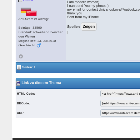
Offline
I am modern woman)
I can send You my photos;)
my email for contact diniyanoskova@outlook.co
thank you
Sent from my iPhone
Anti-Scam ist wichtig!
Spoiler:
Beiträge: 33560
Standort: schwebend zwischen
den Welten
Mitglied seit: 13. Juli 2010
Geschlecht:
Seiten: 1
Link zu diesem Thema
HTML Code:
BBCode:
URL: