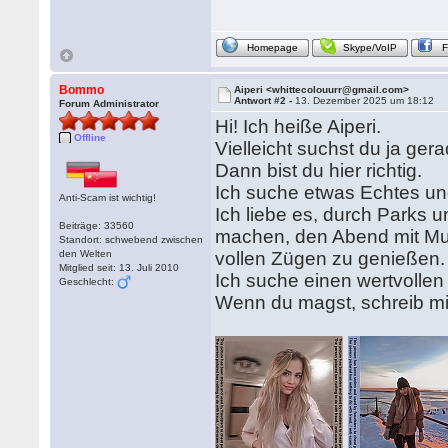
Homepage
Skype/VoIP
Bommo
Aiperi <whittecolouurr@gmail.com>
Antwort #2 -
13. Dezember 2025 um 18:12
Forum Administrator
Hi! Ich heiße Aiperi.
Offline
Vielleicht suchst du ja ger
Dann bist du hier richtig.
Ich suche etwas Echtes un
Anti-Scam ist wichtig!
Ich liebe es, durch Parks 
Beiträge: 33560
machen, den Abend mit Mus
Standort: schwebend zwischen
den Welten
vollen Zügen zu genießen.
Mitglied seit: 13. Juli 2010
Ich suche einen wertvollen
Geschlecht:
Wenn du magst, schreib mir