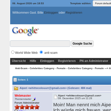
06. August 2026 um 18:53
Template wählen:
Willkommen Gast. Bitte
Einloggen
oder
Registrieren
World Wide Web
anti-scam
Übersicht
Hilfe
Einloggen
Registrieren
PN an Administrator
Anti-Scam
›
Celebrities Category - Female
›
Celebrities Category - Female ---> A
Seiten: 1
Aiperi <whittecolouurr@gmail.com> (Gelesen: 484 mal)
Webmaster
Aiperi <whittecolouurr@gmail.com>
09. Dezember 2025 um 11:28
Themenstarter
Forum Administrator
Moin! Man nennt mich Aiper
Ich würde mich freuen, we