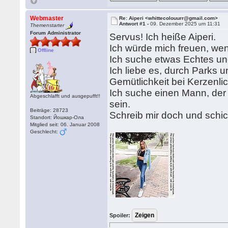
Webmaster
Re: Aiperi <whittecolouurr@gmail.com>
Antwort #1 -
09. Dezember 2025 um 11:31
Themenstarter
Forum Administrator
Servus! Ich heiße Aiperi.
Ich würde mich freuen, we
Offline
Ich suche etwas Echtes und
Ich liebe es, durch Parks u
Gemütlichkeit bei Kerzenl
Ich suche einen Mann, der 
Abgeschlafft und ausgepufft!!
sein.
Beiträge: 28723
Schreib mir doch und schick
Standort: Йошкар-Ола
Mitglied seit: 06. Januar 2008
Geschlecht:
Spoiler: