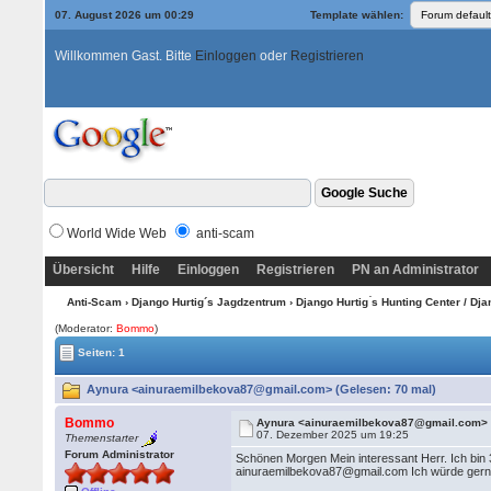
07. August 2026 um 00:29
Template wählen:
Willkommen Gast. Bitte
Einloggen
oder
Registrieren
World Wide Web
anti-scam
Übersicht
Hilfe
Einloggen
Registrieren
PN an Administrator
Anti-Scam
›
Django Hurtig´s Jagdzentrum
›
Django Hurtig ́s Hunting Center / Dj
(Moderator:
Bommo
)
Seiten: 1
Aynura <ainuraemilbekova87@gmail.com> (Gelesen: 70 mal)
Bommo
Aynura <ainuraemilbekova87@gmail.com>
07. Dezember 2025 um 19:25
Themenstarter
Forum Administrator
Schönen Morgen Mein interessant Herr. Ich bin 
ainuraemilbekova87@gmail.com Ich würde gern