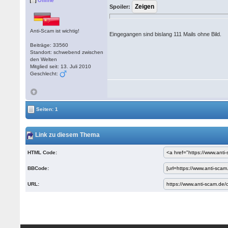
Offline
Spoiler:
Anti-Scam ist wichtig!
Eingegangen sind bislang 111 Mails ohne Bild.
Beiträge: 33560
Standort: schwebend zwischen
den Welten
Mitglied seit: 13. Juli 2010
Geschlecht:
Seiten: 1
Link zu diesem Thema
HTML Code:
BBCode:
URL: