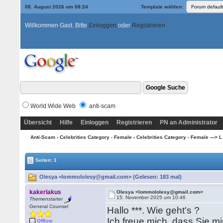
08. August 2026 um 08:24
Template wählen:
Willkommen Gast. Bitte
Einloggen
oder
Registrieren
World Wide Web
anti-scam
Übersicht
Hilfe
Einloggen
Registrieren
PN an Administrator
Anti-Scam
›
Celebrities Category - Female
›
Celebrities Category - Female ---> L
Seiten: 1
Olesya <lommololesy@gmail.com> (Gelesen: 183 mal)
kakerlakus
Olesya <lommololesy@gmail.com>
15. November 2025 um 10:46
Themenstarter
General Counsel
Hallo ***. Wie geht's ?
Ich freue mich, dass Sie m
Offline