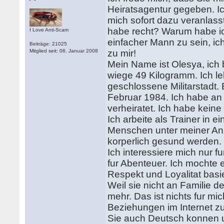
Heiratsagentur gegeben. Ic
mich sofort dazu veranlasst
habe recht? Warum habe ich
I Love Anti-Scam
einfacher Mann zu sein, i
Beiträge: 21025
Mitglied seit: 06. Januar 2008
zu mir!
Mein Name ist Olesya, ich b
wiege 49 Kilogramm. Ich leb
geschlossene Militarstadt. 
Februar 1984. Ich habe an 
verheiratet. Ich habe keine
Ich arbeite als Trainer in 
Menschen unter meiner An
korperlich gesund werden.
Ich interessiere mich nur f
fur Abenteuer. Ich mochte 
Respekt und Loyalitat basi
Weil sie nicht an Familie 
mehr. Das ist nichts fur mi
Beziehungen im Internet zu
Sie auch Deutsch konnen u