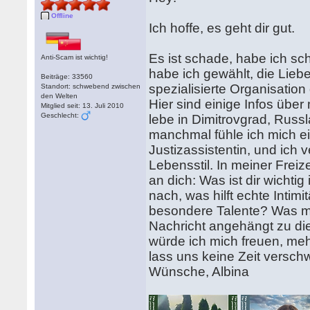
Offline
Ich hoffe, es geht dir gut.
Es ist schade, habe ich sch
Anti-Scam ist wichtig!
habe ich gewählt, die Liebe
Beiträge: 33560
spezialisierte Organisatio
Standort: schwebend zwischen
den Welten
Hier sind einige Infos über
Mitglied seit: 13. Juli 2010
Geschlecht:
lebe in Dimitrovgrad, Russl
manchmal fühle ich mich ein
Justizassistentin, und ich
Lebensstil. In meiner Frei
an dich: Was ist dir wichti
nach, was hilft echte Intim
besondere Talente? Was m
Nachricht angehängt zu di
würde ich mich freuen, meh
lass uns keine Zeit versch
Wünsche, Albina