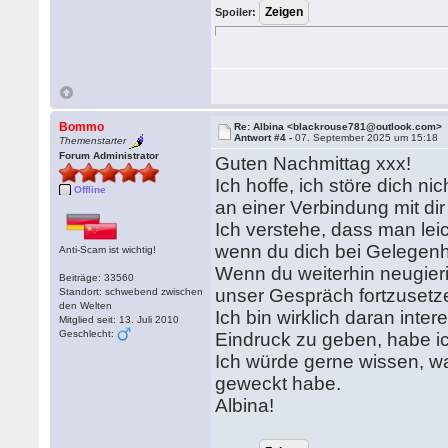
Spoiler:
Bommo
Re: Albina <blackrouse781@outlook.com>
Antwort #4 -
07. September 2025 um 15:18
Themenstarter
Forum Administrator
Guten Nachmittag xxx!
Ich hoffe, ich störe dich n
Offline
an einer Verbindung mit d
Ich verstehe, dass man leic
wenn du dich bei Gelegenh
Anti-Scam ist wichtig!
Wenn du weiterhin neugieri
Beiträge: 33560
unser Gespräch fortzusetz
Standort: schwebend zwischen
den Welten
Ich bin wirklich daran inte
Mitglied seit: 13. Juli 2010
Geschlecht:
Eindruck zu geben, habe ic
Ich würde gerne wissen, w
geweckt habe.
Albina!