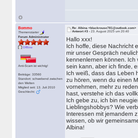
Bommo
Re: Albina <blackrouse781@outlook.com>
Antwort #3 -
23. August 2025 um 20:40
Themenstarter
Forum Administrator
Hallo xxx!
Ich hoffe, diese Nachricht e
Offline
mir unser Gespräch neulich 
kennenlernen können. Ich 
sein kann, aber ich finde, 
Anti-Scam ist wichtig!
Ich weiß, dass das Leben h
Beiträge: 33560
zu hören, wenn du einen M
Standort: schwebend zwischen
den Welten
vornehmen, mehr zu reden u
Mitglied seit: 13. Juli 2010
Geschlecht:
hast, verstehe ich das vol
Ich gebe zu, ich bin neugie
Lieblingshobbys? Wie verbr
Interessen mit jemandem zu
wissen, ob wir gemeinsame
Albina!