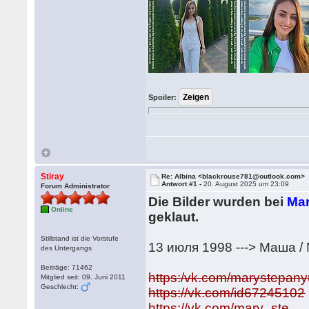
Spoiler:
Stiray
Re: Albina <blackrouse781@outlook.com>
Antwort #1 -
20. August 2025 um 23:09
Forum Administrator
Die Bilder wurden bei
Mar
Online
geklaut.
Stillstand ist die Vorstufe
13 июля 1998 ---> Маша /
des Untergangs
Beiträge: 71462
https:/vk.com/marystepan
Mitglied seit: 09. Juni 2011
Geschlecht:
https://vk.com/id67245102
https://vk.com/mary_ste