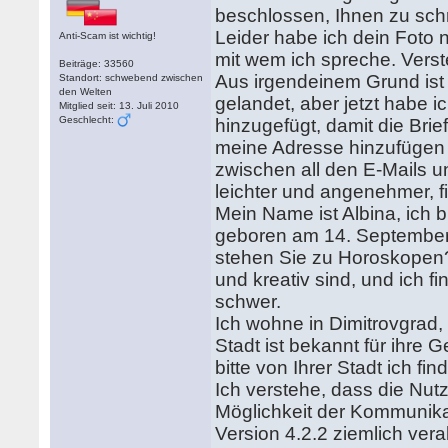
beschlossen, Ihnen zu sch
Leider habe ich dein Foto 
Anti-Scam ist wichtig!
mit wem ich spreche. Verste
Beiträge: 33560
Aus irgendeinem Grund ist
Standort: schwebend zwischen
den Welten
gelandet, aber jetzt habe 
Mitglied seit: 13. Juli 2010
Geschlecht:
hinzugefügt, damit die Bri
meine Adresse hinzufügen 
zwischen all den E-Mails 
leichter und angenehmer, f
Mein Name ist Albina, ich b
geboren am 14. September 
stehen Sie zu Horoskopen?
und kreativ sind, und ich 
schwer.
Ich wohne in Dimitrovgrad
Stadt ist bekannt für ihre 
bitte von Ihrer Stadt ich fi
Ich verstehe, dass die Nu
Möglichkeit der Kommunikat
Version 4.2.2 ziemlich vera