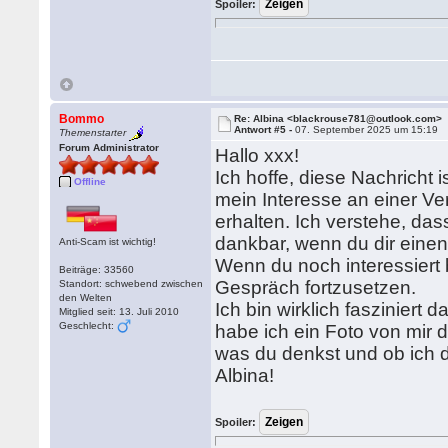
Spoiler:
Bommo
Re: Albina <blackrouse781@outlook.com>
Antwort #5 -
07. September 2025 um 15:19
Themenstarter
Forum Administrator
Hallo xxx!
Ich hoffe, diese Nachricht i
Offline
mein Interesse an einer Ve
erhalten. Ich verstehe, da
dankbar, wenn du dir eine
Anti-Scam ist wichtig!
Wenn du noch interessiert 
Beiträge: 33560
Gespräch fortzusetzen.
Standort: schwebend zwischen
den Welten
Ich bin wirklich fasziniert
Mitglied seit: 13. Juli 2010
Geschlecht:
habe ich ein Foto von mir 
was du denkst und ob ich 
Albina!
Spoiler: