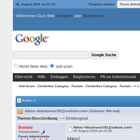
08. August 2026 um 21:13
Template wählen:
Willkommen Gast. Bitte
Einloggen
oder
Registrieren
World Wide Web
anti-scam
Übersicht
Hilfe
Einloggen
Registrieren
PN an Administrator
Anti-Scam
›
Celebrities Category - Female
›
Celebrities Category - Female ---> L
Seiten: 1
Albina <blackrouse781@outlook.com> (Gelesen: 944 mal)
Themen Beschreibung
: ---> Dimitrovgrad
Bommo
Albina <blackrouse781@outlook.com>
19. August 2025 um 21:53
Themenstarter
Forum Administrator
Hey!