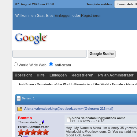
07. August 2026 um 23:50
Template wählen:
Willkommen Gast. Bitte
Einloggen
oder
Registrieren
World Wide Web
anti-scam
Übersicht
Hilfe
Einloggen
Registrieren
PN an Administrator
Anti-Scam
›
Remainder of the World
›
Remainder of the World - Female
› Alena 
Seiten: 1
Alena <alenalooking@outlook.com> (Gelesen: 213 mal)
Bommo
Alena <alenalooking@outlook.com>
22. Juli 2025 um 19:16
Themenstarter
Forum Administrator
Hey,. My Name is Alena. I'm a lonely 35 yo woma
Alenalooking@outlook.com. Or You can add me o
Good luck. Alena.!