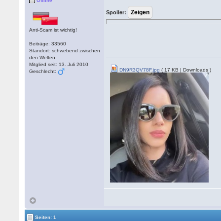
Offline
Spoiler:
Anti-Scam ist wichtig!
Beiträge: 33560
Standort: schwebend zwischen
den Welten
Mitglied seit: 13. Juli 2010
DN9R3QV78F.jpg
( 17 KB | Downloads )
Geschlecht:
Seiten: 1