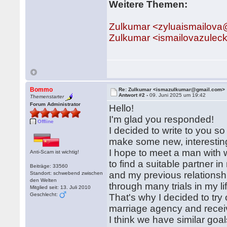
Weitere Themen:
Zulkumar <zyluaismailov
Zulkumar <ismailovazule
Bommo
Re: Zulkumar <ismazulkumar@gmail.com>
Antwort #2 -
09. Juni 2025 um 19:42
Themenstarter
Forum Administrator
Hello!
I'm glad you responded!
Offline
I decided to write to you 
make some new, interestin
I hope to meet a man with wh
Anti-Scam ist wichtig!
to find a suitable partner i
Beiträge: 33560
and my previous relationsh
Standort: schwebend zwischen
den Welten
through many trials in my li
Mitglied seit: 13. Juli 2010
Geschlecht:
That's why I decided to try 
marriage agency and recei
I think we have similar goa