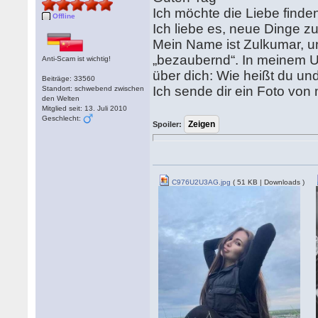
Ich möchte die Liebe finde
Offline
Ich liebe es, neue Dinge z
Mein Name ist Zulkumar, u
„bezaubernd“. In meinem Um
Anti-Scam ist wichtig!
über dich: Wie heißt du un
Beiträge: 33560
Ich sende dir ein Foto von 
Standort: schwebend zwischen
den Welten
Mitglied seit: 13. Juli 2010
Geschlecht:
Spoiler:
C976U2U3AG.jpg
( 51 KB | Downloads )