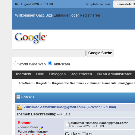
07. August 2026 um 11:06
Template wählen:
Willkommen Gast. Bitte
Einloggen
oder
Registrieren
World Wide Web
anti-scam
Übersicht
Hilfe
Einloggen
Registrieren
PN an Administrator
Anti-Scam
›
Kirgistan
›
Kirgisische Scammer
› Zulkumar <ismazulkumar@gmai
Seiten: 1
Zulkumar <ismazulkumar@gmail.com> (Gelesen: 639 mal)
Themen Beschreibung
: ---> Jalal
Bommo
Zulkumar <ismazulkumar@gmail.com>
06. Juni 2025 um 16:03
Themenstarter
Forum Administrator
Guten Tag