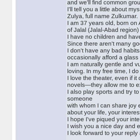
and we'll find common gro
I'll tell you a little about
Zulya, full name Zulkumar.
I am 37 years old, born on A
of Jalal (Jalal-Abad region)
I have no children and have
Since there aren't many goo
I don't have any bad habits:
occasionally afford a glass
I am naturally gentle and v
loving. In my free time, I d
I love the theater, even if 
novels—they allow me to ex
I also play sports and try t
someone
with whom I can share joy e
about your life, your intere
I hope I've piqued your inte
I wish you a nice day and 
I look forward to your repl