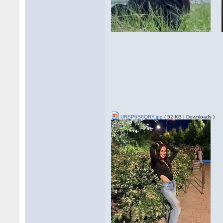
URSP6S6QRY.jpg
( 52 KB | Downloads )