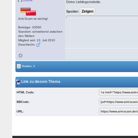
Offline
Deine Lieblingsmelodie.
Spoiler:
Anti-Scam ist wichtig!
Beiträge: 33560
Standort: schwebend zwischen
den Welten
Mitglied seit: 13. Juli 2010
Geschlecht:
Seiten: 1
Link zu diesem Thema
HTML Code:
BBCode:
URL: