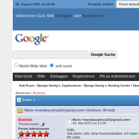
08. August 2026 um 08:48
Template wählen:
Willkommen Gast. Bitte
Einloggen
oder
Registrieren
World Wide Web
anti-scam
Übersicht
Hilfe
Einloggen
Registrieren
PN an Administrator
Anti-Scam
›
Django Hurtig´s Jagdzentrum
›
Django Hurtig ́s Hunting Center / Dj
(Moderator:
Bommo
)
Seiten: 1
Maria <mariabazyleva23@gmail.com> (Gelesen: 89 mal)
Bommo
Maria <mariabazyleva23@gmail.com>
04. Mai 2025 um 12:06
Themenstarter
Forum Administrator
Hallo,
Seit einem Jahr ohne Kommunikation. Ich habe 
Mit Liebe,