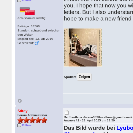
Offline
you. I hope that now you wi
letters. But I also understa
hope to make a new friend t
Anti-Scam ist wichtig!
Beiträge: 33560
Standort: schwebend zwischen
den Welten
Mitglied seit: 13. Juli 2010
Geschlecht:
Spoiler:
Stiray
Forum Administrator
Re: Svetlana <ivann9090svellana@gmail.com>
Antwort #1 -
23. April 2025 um 23:59
Offline
Das Bild wurde bei
Lyubo