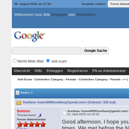
08. August 2026 um 07:24
Template wählen:
Willkommen Gast. Bitte
Einloggen
oder
Registrieren
World Wide Web
anti-scam
Übersicht
Hilfe
Einloggen
Registrieren
PN an Administrator
Anti-Scam
›
Celebrities Category - Female
›
Celebrities Category - Female ---> L
Seiten: 1
Svetlana <ivann9090svellana@gmail.com> (Gelesen: 335 mal)
Bommo
Svetlana <ivann9090svellana@gmail.com>
21. April 2025 um 10:02
Themenstarter
Forum Administrator
Good afternoon. I hope you 
times. We met before the Ne