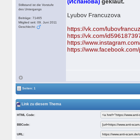
(Испанова)
geklaut.
Stillstand ist die Vorstufe
des Untergangs
Lyubov Francuzova
Beiträge: 71465
Mitglied seit: 09. Juni 2011
Geschlecht:
https://vk.com/lubovfrancu
https://vk.com/id59618739
https://www.instagram.com
https://www.facebook.com
Seiten: 1
Link zu diesem Thema
HTML Code:
BBCode:
URL: