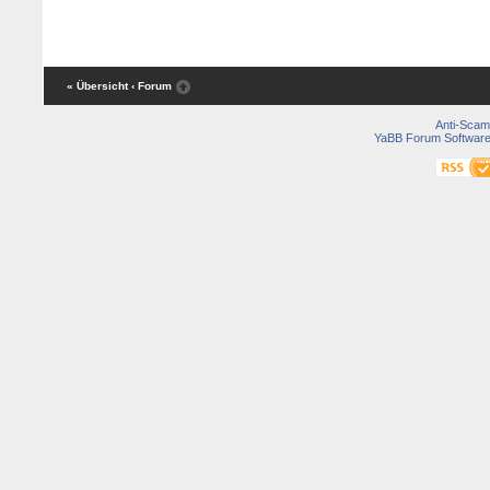
« Übersicht
‹ Forum
Anti-Scam
YaBB Forum Softwar