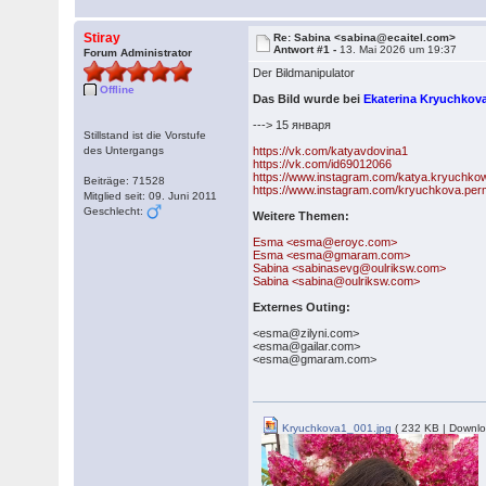
Stiray
Re: Sabina <sabina@ecaitel.com>
Antwort #1 -
13. Mai 2026 um 19:37
Forum Administrator
Der Bildmanipulator
Offline
Das Bild wurde bei
Ekaterina Kryuchkov
---> 15 января
Stillstand ist die Vorstufe
des Untergangs
https://vk.com/katyavdovina1
https://vk.com/id69012066
https://www.instagram.com/katya.kryuchko
Beiträge: 71528
https://www.instagram.com/kryuchkova.per
Mitglied seit: 09. Juni 2011
Geschlecht:
Weitere Themen:
Esma <esma@eroyc.com>
Esma <esma@gmaram.com>
Sabina <sabinasevg@oulriksw.com>
Sabina <sabina@oulriksw.com>
Externes Outing:
<esma@zilyni.com>
<esma@gailar.com>
<esma@gmaram.com>
Kryuchkova1_001.jpg
( 232 KB | Downlo