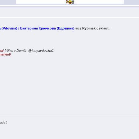
a (Vdovina) / Екатерина Крючкова (Вдовина)
aus Rybinsk geklaut.
wa/
frühere Domän @katyavdovina1
manent/
ads )