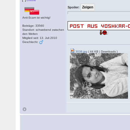
Offline
Spoiler:
Anti-Scam ist wichtig!
Beiträge: 33560
Standort: schwebend zwischen
den Welten
Mitglied seit: 13. Juli 2010
Geschlecht:
3038.jpg
( 44 KB | Downloads )