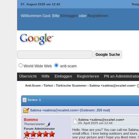
07. August 2026 um 12:42
Temp
Willkommen Gast. Bitte
Einloggen
oder
Registrieren
World Wide Web
anti-scam
Übersicht
Hilfe
Einloggen
Registrieren
PN an Administrato
Anti-Scam
›
Türkei
›
Türkische Scammer
› Sabina <sabina@ecaitel.com>
Seiten: 1
Sabina <sabina@ecaitel.com> (Gelesen: 259 mal)
Bommo
Sabina <sabina@ecaitel.com>
20. April 2025 um 12:44
Themenstarter
Forum Administrator
Hello. How are you? You can call me Sabina, I
small office. I love being outdoors and tours
see your picture and I hope you liked mine. I 