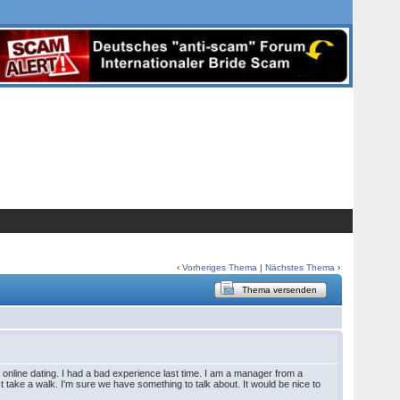
‹
Vorheriges Thema
|
Nächstes Thema
›
Thema versenden
at online dating. I had a bad experience last time. I am a manager from a
st take a walk. I'm sure we have something to talk about. It would be nice to