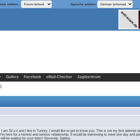
late wählen:
Sprache wählen:
r
Gallery
Facebook
eMail-Checker
Jagdzentrum
 am 32 y.o and I live in Turkey. I would like to get to know you. This is not my first attempt 
. I'm here for a honest and serious relationship. It would be interesting to meet one day and ju
will be waiting for your letter! Sincerely, Sabina