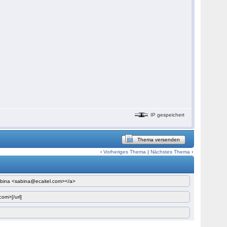
IP gespeichert
Thema versenden
‹
Vorheriges Thema
|
Nächstes Thema
›