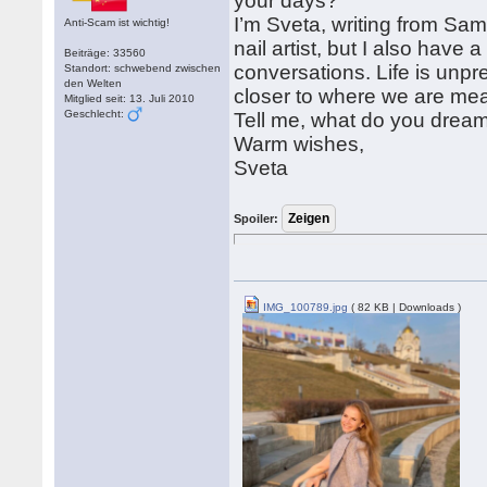
your days?
I’m Sveta, writing from Sam
Anti-Scam ist wichtig!
nail artist, but I also have
Beiträge: 33560
conversations. Life is unpr
Standort: schwebend zwischen
den Welten
closer to where we are mea
Mitglied seit: 13. Juli 2010
Geschlecht:
Tell me, what do you drea
Warm wishes,
Sveta
Spoiler:
IMG_100789.jpg
( 82 KB | Downloads )