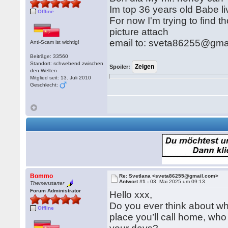
Im top 36 years old Babe li
Offline
For now I'm trying to find 
picture attach
email to: sveta86255@gmai
Anti-Scam ist wichtig!
Beiträge: 33560
Standort: schwebend zwischen
Spoiler:
den Welten
Mitglied seit: 13. Juli 2010
Geschlecht:
Bommo
Re: Svetlana <sveta86255@gmail.com>
Antwort #1 -
03. Mai 2025 um 09:13
Themenstarter
Forum Administrator
Hello xxx,
Do you ever think about what
Offline
place you’ll call home, who 