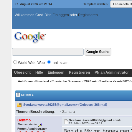
07. August 2026 um 21:14
Template wählen:
Willkommen Gast. Bitte
Einloggen
oder
Registrieren
World Wide Web
anti-scam
Übersicht
Hilfe
Einloggen
Registrieren
PN an Administrator
Anti-Scam
›
Russland
›
Russische Scammer / 2020 --->
› Svetlana <sveta8625
Seiten: 1
Svetlana <sveta86255@gmail.com> (Gelesen: 366 mal)
Themen Beschreibung
: ---> Samara
Bommo
Svetlana <sveta86255@gmail.com>
23. März 2025 um 09:12
Themenstarter
Forum Administrator
Bon dia My mr. honey can