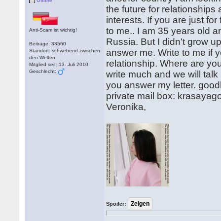
Offline
the future for relationships
interests. If you are just f
to me.. I am 35 years old an
Anti-Scam ist wichtig!
Russia. But I didn't grow up
Beiträge: 33560
answer me. Write to me if y
Standort: schwebend zwischen
den Welten
relationship. Where are yo
Mitglied seit: 13. Juli 2010
Geschlecht:
write much and we will talk
you answer my letter. good
private mail box: krasay
Veronika,
Spoiler: