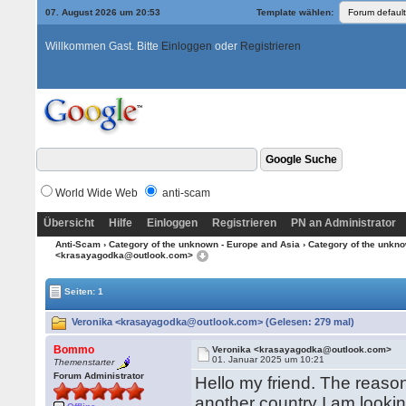
07. August 2026 um 20:53
Template wählen:
Willkommen Gast. Bitte
Einloggen
oder
Registrieren
World Wide Web
anti-scam
Übersicht
Hilfe
Einloggen
Registrieren
PN an Administrator
Anti-Scam
›
Category of the unknown - Europe and Asia
›
Category of the unkno
<krasayagodka@outlook.com>
Seiten: 1
Veronika <krasayagodka@outlook.com> (Gelesen: 279 mal)
Bommo
Veronika <krasayagodka@outlook.com>
01. Januar 2025 um 10:21
Themenstarter
Forum Administrator
Hello my friend. The reason
another country I am lookin