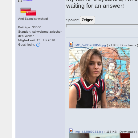
Offline
waiting for an answer!
Anti-Scam ist wichtig!
Spoiler:
Beiträge: 33560
Standort: schwebend zwischen
den Welten
Mitglied seit: 13. Juli 2010
Geschlecht:
IMG_5435768856.jpg
( 91 KB | Downloads 
Img_432569234.jpg
( 115 KB | Downloads )