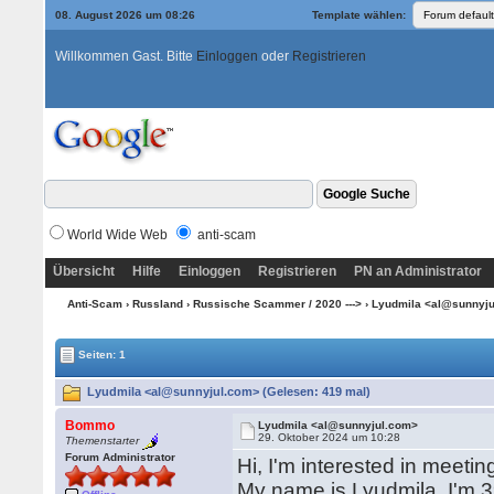
08. August 2026 um 08:26
Template wählen:
Willkommen Gast. Bitte
Einloggen
oder
Registrieren
World Wide Web
anti-scam
Übersicht
Hilfe
Einloggen
Registrieren
PN an Administrator
Anti-Scam
›
Russland
›
Russische Scammer / 2020 --->
› Lyudmila <al@sunnyj
Seiten: 1
Lyudmila <al@sunnyjul.com> (Gelesen: 419 mal)
Bommo
Lyudmila <al@sunnyjul.com>
29. Oktober 2024 um 10:28
Themenstarter
Forum Administrator
Hi, I'm interested in meetin
My name is Lyudmila, I'm 39 