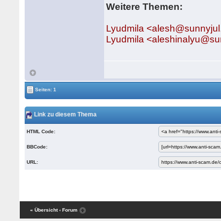
Weitere Themen:
Lyudmila <alesh@sunnyju
Lyudmila <aleshinalyu@su
Seiten: 1
Link zu diesem Thema
HTML Code:
BBCode:
URL:
« Übersicht
‹ Forum