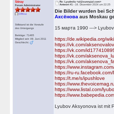
Stiray
Re: Lyudmila <al@sunnyjul.com>
Antwort #1 -
16. Dezember 2024 um 22:25
Forum Administrator
Die Bilder wurden bei Sc
Offline
Аксёнова
aus Moskau ge
Stillstand ist die Vorstufe
15 марта 1990 ---> Lyubo
des Untergangs
Beiträge: 71465
https://de.wikipedia.org/
Mitglied seit: 09. Juni 2011
Geschlecht:
https://vk.com/aksenovalo
https://vk.com/id17741089
https://vk.com/aksenova_l
https://vk.com/aksenova_f
https://www.instagram.co
https://ru-ru.facebook.com
https://t.me/s/ipushlove
https://www.thevoicemag.r
https://www.listal.com/lyub
https://www.babepedia.c
Lyubov Aksyonova ist mit P